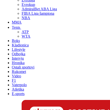
Evroliga
Evrokup
AdmiralBet ABA Liga
FIBA Liga šampiona
NBA
MMA
Tenis
ATP
WTA
Boks
Kladionica
Lifestyle
Odbojka
Intervju
Hronika
Ostali sportovi
Rukomet
Video
F1
Vaterpolo
Atletika
E-sports