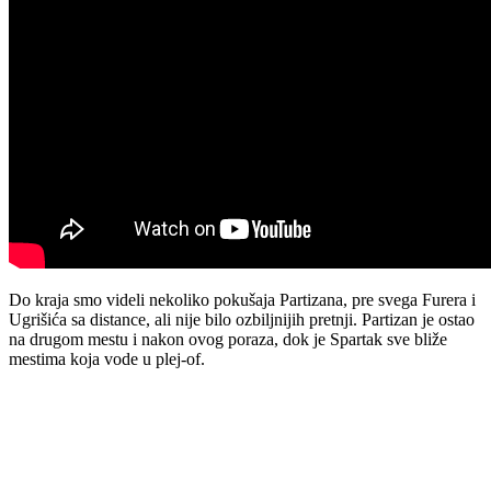
Do kraja smo videli nekoliko pokušaja Partizana, pre svega Furera i
Ugrišića sa distance, ali nije bilo ozbiljnijih pretnji. Partizan je ostao
na drugom mestu i nakon ovog poraza, dok je Spartak sve bliže
mestima koja vode u plej-of.