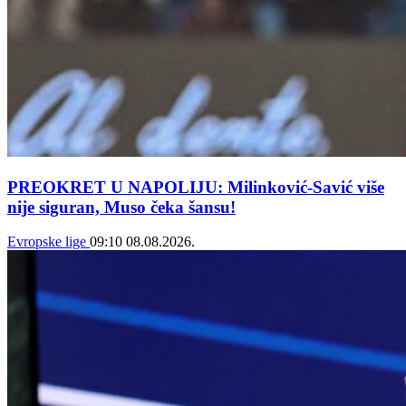
PREOKRET U NAPOLIJU: Milinković-Savić više
nije siguran, Muso čeka šansu!
Evropske lige
09:10
08.08.2026.