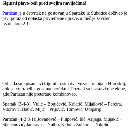
Sigurni plavo-beli pred svojim navijačima!
Partizan
је u četvrtak na gostovanju Spartaku iz Subotice doživeo je
prvi poraz od dolaska privremene uprave, a meč je završen
rezultatom 2:1
Od tada su upisani svi trijumfi, osim dva vezana remija u Humskoj,
dok su crno-beli u gostima perfektni. Poznati su i sastavi obe ekipe,
gde Partizan nije preterano kombinovao.
Spartak (3-4-3): Vulić – Bogićević, Kolarić, Mijailović – Pereira,
Vitorović, Babić, Mijić – Prijović, Tomović, Ubiparip
Partizan (4-2-3-1): Jovanović – Filipović, Ilić, Arijaga, Mujakić –
Stjepanović, Janković – Natho, Kalulu, Zubairu – Nikolić