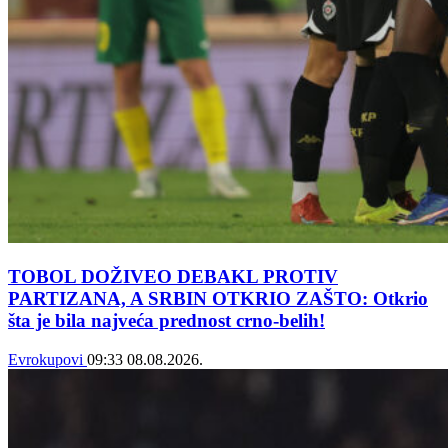
TOBOL DOŽIVEO DEBAKL PROTIV
PARTIZANA, A SRBIN OTKRIO ZAŠTO: Otkrio
šta je bila najveća prednost crno-belih!
Evrokupovi
09:33
08.08.2026.