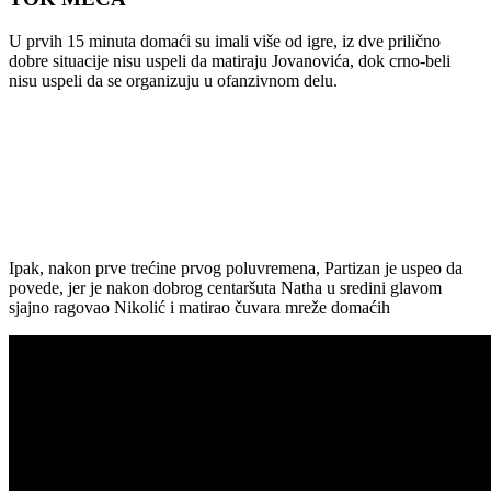
U prvih 15 minuta domaći su imali više od igre, iz dve prilično
dobre situacije nisu uspeli da matiraju Jovanovića, dok crno-beli
nisu uspeli da se organizuju u ofanzivnom delu.
Ipak, nakon prve trećine prvog poluvremena, Partizan je uspeo da
povede, jer je nakon dobrog centaršuta Natha u sredini glavom
sjajno ragovao Nikolić i matirao čuvara mreže domaćih