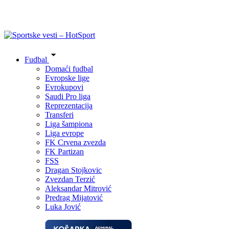
Fudbal
Domaći fudbal
Evropske lige
Evrokupovi
Saudi Pro liga
Reprezentacija
Transferi
Liga šampiona
Liga evrope
FK Crvena zvezda
FK Partizan
FSS
Dragan Stojkovic
Zvezdan Terzić
Aleksandar Mitrović
Predrag Mijatović
Luka Jović