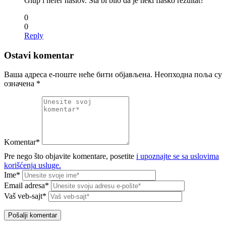
Glup i nefer naslov. Sta bi bilo da je neki fiasko rezultat?
0
0
Reply
Ostavi komentar
Ваша адреса е-поште неће бити објављена.
Неопходна поља су
означена
*
Komentar*
Pre nego što objavite komentare, posetite
i upoznajte se sa uslovima
korišćenja usluge.
Ime*
Email adresa*
Vaš veb-sajt*