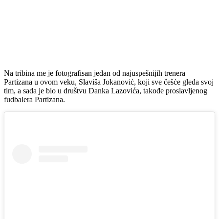
Na tribina me je fotografisan jedan od najuspešnijih trenera
Partizana u ovom veku, Slaviša Jokanović, koji sve češće gleda svoj
tim, a sada je bio u društvu Danka Lazovića, takođe proslavljenog
fudbalera Partizana.