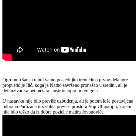
Ogromnu šansu u bukvalno poslednjim trenucima prvog dela igre
propustio je Ilić, koga je Natho savršeno pronašao u sredini, ali je
defanzivac sa pet metara lansirao loptu prkeo gola.
U nastavku nije bilo previše uzbuđenja, ali je potom loše postavljena
odbrana Partizana dozvolila previše prostora Voji Ubiparipu, kojem
nije bilo teško da iz dobre pozicije matira Jovanovića.