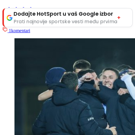
Dodajte HotSport u vaš Google izbor
+
Prati najnovije sportske vesti među prvima
1
komentari