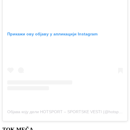
Прикажи ову објаву у апликацији Instagram
Објава коју дели HOTSPORT – SPORTSKE VESTI (@hotsport.rs)
TOK MEČA