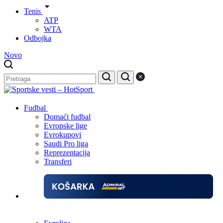
Tenis
ATP
WTA
Odbojka
Novo
Fudbal
Domaći fudbal
Evropske lige
Evrokupovi
Saudi Pro liga
Reprezentacija
Transferi