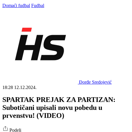
Domaći fudbal
Fudbal
Đorđe Sredojević
18:28
12.12.2024.
SPARTAK PREJAK ZA PARTIZAN:
Subotičani upisali novu pobedu u
prvenstvu! (VIDEO)
Podeli