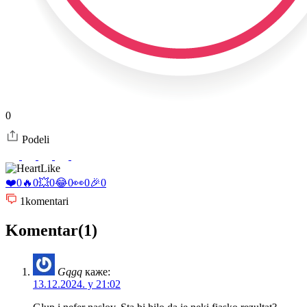
0
Podeli
Like
❤️
0
🔥
0
💥
0
😂
0
👀
0
🎉
0
1
komentari
Komentar(1)
Gqgq
каже:
13.12.2024. у 21:02