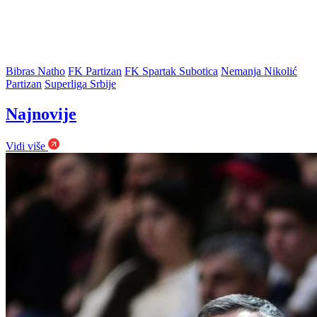
Bibras Natho
FK Partizan
FK Spartak Subotica
Nemanja Nikolić
Partizan
Superliga Srbije
Najnovije
Vidi više