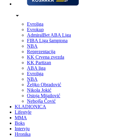
Evroliga
Evrokup
AdmiralBet ABA Liga
FIBA Liga šampiona
NBA
Reprezentacija
KK Crvena zvezda
KK Partizan
ABA liga
Evroliga
NBA
Željko Obradović
Nikola Jokić
Ostoja Mijailović
Nebojša Čović
KLADIONICA
Lifestyle
MMA
Boks
Intervju
Hronika