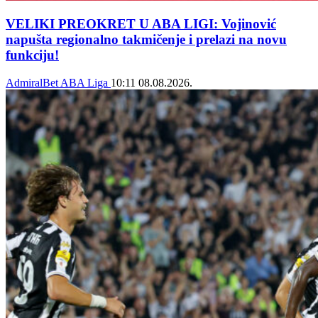
VELIKI PREOKRET U ABA LIGI: Vojinović
napušta regionalno takmičenje i prelazi na novu
funkciju!
AdmiralBet ABA Liga
10:11
08.08.2026.