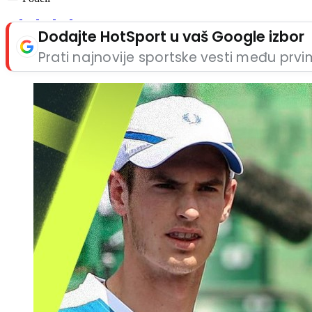
Dodajte HotSport u vaš Google izbor
Prati najnovije sportske vesti među prv