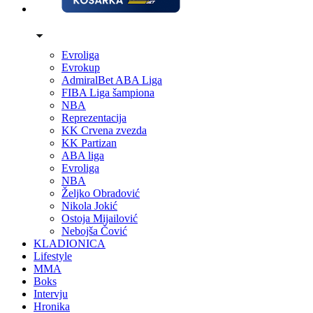
Evroliga
Evrokup
AdmiralBet ABA Liga
FIBA Liga šampiona
NBA
Reprezentacija
KK Crvena zvezda
KK Partizan
ABA liga
Evroliga
NBA
Željko Obradović
Nikola Jokić
Ostoja Mijailović
Nebojša Čović
KLADIONICA
Lifestyle
MMA
Boks
Intervju
Hronika