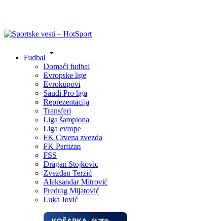
Fudbal
Domaći fudbal
Evropske lige
Evrokupovi
Saudi Pro liga
Reprezentacija
Transferi
Liga šampiona
Liga evrope
FK Crvena zvezda
FK Partizan
FSS
Dragan Stojkovic
Zvezdan Terzić
Aleksandar Mitrović
Predrag Mijatović
Luka Jović