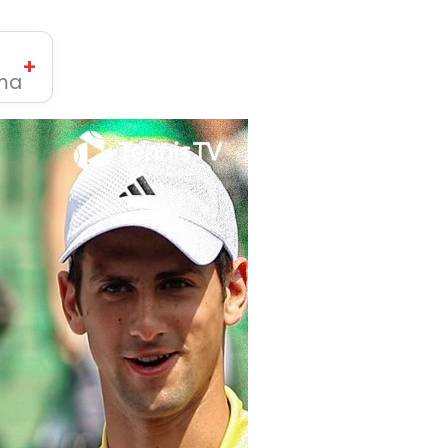
+
ima