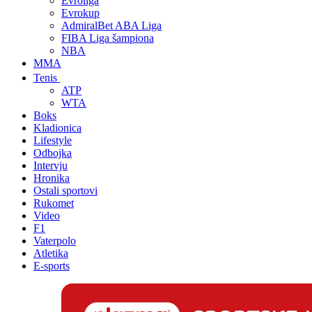
Evroliga
Evrokup
AdmiralBet ABA Liga
FIBA Liga šampiona
NBA
MMA
Tenis
ATP
WTA
Boks
Kladionica
Lifestyle
Odbojka
Intervju
Hronika
Ostali sportovi
Rukomet
Video
F1
Vaterpolo
Atletika
E-sports