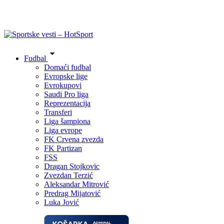
Fudbal
Domaći fudbal
Evropske lige
Evrokupovi
Saudi Pro liga
Reprezentacija
Transferi
Liga šampiona
Liga evrope
FK Crvena zvezda
FK Partizan
FSS
Dragan Stojkovic
Zvezdan Terzić
Aleksandar Mitrović
Predrag Mijatović
Luka Jović