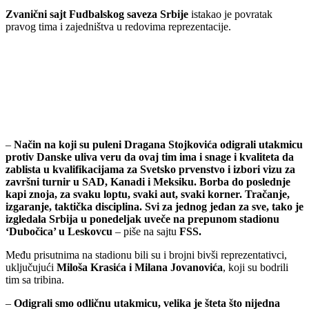
Zvanični sajt Fudbalskog saveza Srbije
istakao je povratak
pravog tima i zajedništva u redovima reprezentacije.
–
Način na koji su puleni Dragana Stojkovića odigrali utakmicu
protiv Danske uliva veru da ovaj tim ima i snage i kvaliteta da
zablista u kvalifikacijama za Svetsko prvenstvo i izbori vizu za
završni turnir u SAD, Kanadi i Meksiku. Borba do poslednje
kapi znoja, za svaku loptu, svaki aut, svaki korner. Tračanje,
izgaranje, taktička disciplina. Svi za jednog jedan za sve, tako je
izgledala Srbija u ponedeljak uveče na prepunom stadionu
‘Dubočica’ u Leskovcu
– piše na sajtu
FSS.
Među prisutnima na stadionu bili su i brojni bivši reprezentativci,
uključujući
Miloša Krasića i Milana Jovanovića
, koji su bodrili
tim sa tribina.
–
Odigrali smo odličnu utakmicu, velika je šteta što nijedna