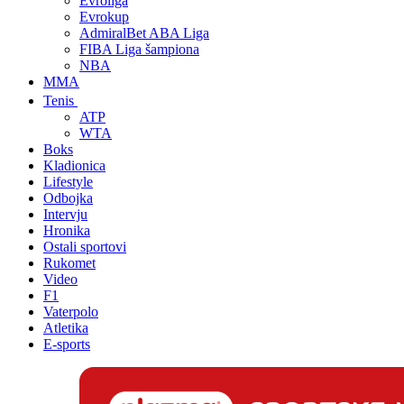
Evroliga
Evrokup
AdmiralBet ABA Liga
FIBA Liga šampiona
NBA
MMA
Tenis
ATP
WTA
Boks
Kladionica
Lifestyle
Odbojka
Intervju
Hronika
Ostali sportovi
Rukomet
Video
F1
Vaterpolo
Atletika
E-sports