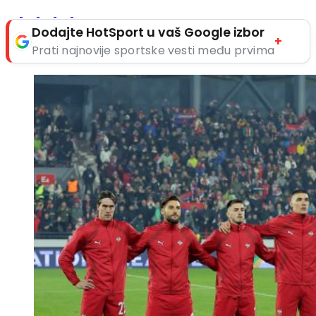
Dodajte HotSport u vaš Google izbor
+
Prati najnovije sportske vesti među prvima