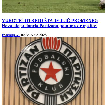
VUKOTIĆ OTKRIO ŠTA JE ILIĆ PROMENIO:
Nova uloga donela Partizanu potpuno drugo lice!
Evrokupovi
10:12
07.08.2026.