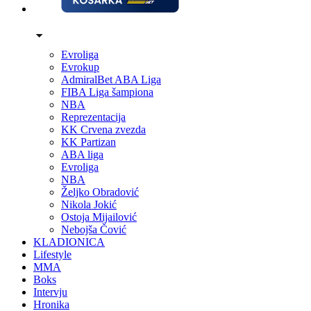
Evroliga
Evrokup
AdmiralBet ABA Liga
FIBA Liga šampiona
NBA
Reprezentacija
KK Crvena zvezda
KK Partizan
ABA liga
Evroliga
NBA
Željko Obradović
Nikola Jokić
Ostoja Mijailović
Nebojša Čović
KLADIONICA
Lifestyle
MMA
Boks
Intervju
Hronika