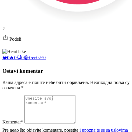
2
Podeli
Like
❤️
0
🔥
0
💥
0
😂
0
👀
0
🎉
0
Ostavi komentar
Ваша адреса е-поште неће бити објављена.
Неопходна поља су
означена
*
Komentar*
Pre nego što objavite komentare, posetite
i upoznajte se sa uslovima