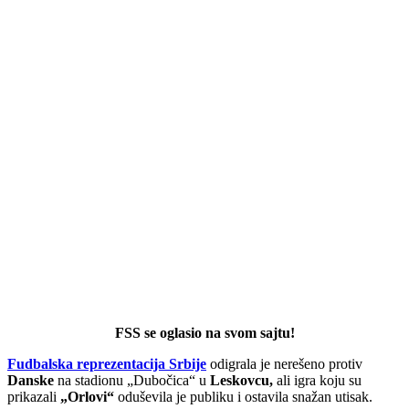
FSS se oglasio na svom sajtu!
Fudbalska reprezentacija Srbije
odigrala je nerešeno protiv
Danske
na stadionu „Dubočica“ u
Leskovcu,
ali igra koju su
prikazali
„Orlovi“
oduševila je publiku i ostavila snažan utisak.