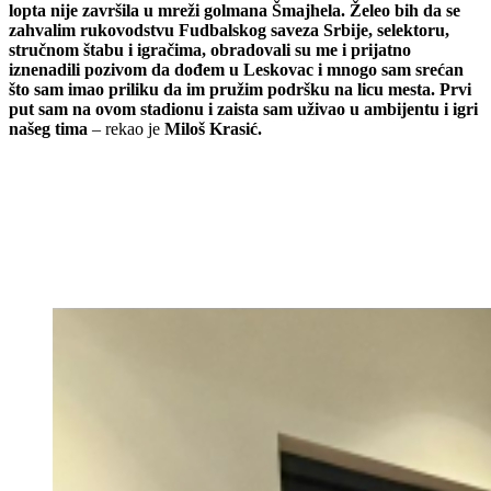
lopta nije završila u mreži golmana Šmajhela. Želeo bih da se
zahvalim rukovodstvu Fudbalskog saveza Srbije, selektoru,
stručnom štabu i igračima, obradovali su me i prijatno
iznenadili pozivom da dođem u Leskovac i mnogo sam srećan
što sam imao priliku da im pružim podršku na licu mesta. Prvi
put sam na ovom stadionu i zaista sam uživao u ambijentu i igri
našeg tima
– rekao je
Miloš Krasić.