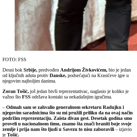
FOTO: FSS
Desni bok
Srbije,
predvođen
Andrijom Živkovićem,
bio je jedan
od ključnih aduta protiv
Danske,
podsećajući na Krasićeve igre u
njegovim najboljim danima.
Zoran Tošić,
još jedan bivši reprezentativac, naglasio je koliko je
važno što
FSS
održava kontakt sa nekadašnjim igračima.
–
Odmah sam se zahvalio generalnom sekretaru Radujku i
njegovim saradnicima što su mi pružili priliku da na ovaj način
podržim reprezentaciju. Zaista divan gest. Desetak godina smo
proveli u nacionalnom timu, znamo šta znači braniti boje svoje
zemlje i prija nam što ljudi u Savezu to nisu zaboravili
– izjavio
je
Tošić.