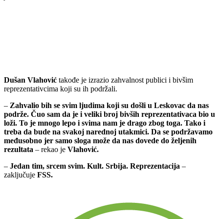
Dušan Vlahović
takođe je izrazio zahvalnost publici i bivšim
reprezentativcima koji su ih podržali.
–
Zahvalio bih se svim ljudima koji su došli u Leskovac da nas
podrže. Čuo sam da je i veliki broj bivših reprezentativaca bio u
loži. To je mnogo lepo i svima nam je drago zbog toga. Tako i
treba da bude na svakoj narednoj utakmici. Da se podržavamo
međusobno jer samo sloga može da nas dovede do željenih
rezultata
– rekao je
Vlahović.
–
Jedan tim, srcem svim. Kult. Srbija. Reprezentacija
–
zaključuje
FSS.