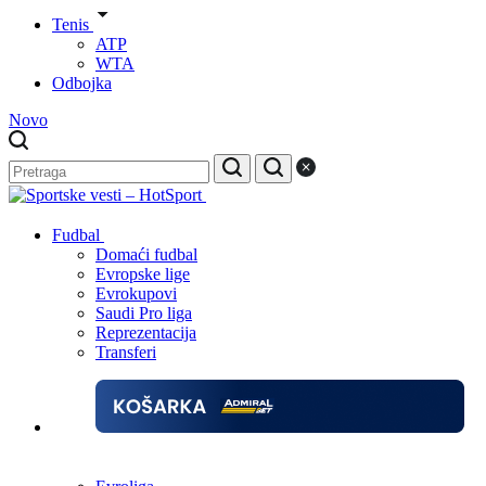
Tenis
ATP
WTA
Odbojka
Novo
Fudbal
Domaći fudbal
Evropske lige
Evrokupovi
Saudi Pro liga
Reprezentacija
Transferi