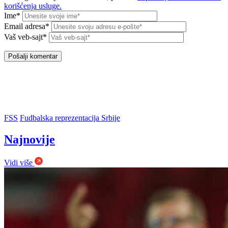
korišćenja usluge.
Ime*
Email adresa*
Vaš veb-sajt*
FSS
Fudbalska reprezentacija Srbije
Najnovije
Vidi više