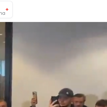
+
ima