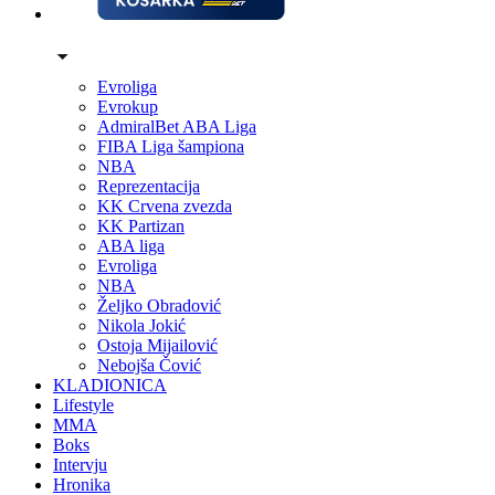
Evroliga
Evrokup
AdmiralBet ABA Liga
FIBA Liga šampiona
NBA
Reprezentacija
KK Crvena zvezda
KK Partizan
ABA liga
Evroliga
NBA
Željko Obradović
Nikola Jokić
Ostoja Mijailović
Nebojša Čović
KLADIONICA
Lifestyle
MMA
Boks
Intervju
Hronika