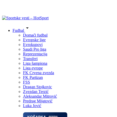
Fudbal
Domaći fudbal
Evropske lige
Evrokupovi
Saudi Pro liga
Reprezentacija
Transferi
Liga šampiona
Liga evrope
FK Crvena zvezda
FK Partizan
FSS
Dragan Stojkovic
Zvezdan Terzić
Aleksandar Mitrović
Predrag Mijatović
Luka Jović