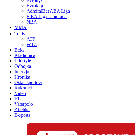
Evroliga
Evrokup
AdmiralBet ABA Liga
FIBA Liga šampiona
NBA
MMA
Tenis
ATP
WTA
Boks
Kladionica
Lifestyle
Odbojka
Intervju
Hronika
Ostali sportovi
Rukomet
Video
F1
Vaterpolo
Atletika
E-sports