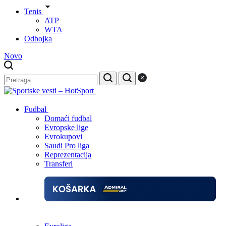
Tenis
ATP
WTA
Odbojka
Novo
Fudbal
Domaći fudbal
Evropske lige
Evrokupovi
Saudi Pro liga
Reprezentacija
Transferi