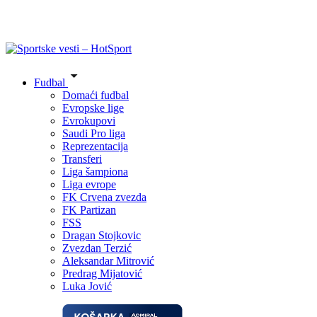
Fudbal
Domaći fudbal
Evropske lige
Evrokupovi
Saudi Pro liga
Reprezentacija
Transferi
Liga šampiona
Liga evrope
FK Crvena zvezda
FK Partizan
FSS
Dragan Stojkovic
Zvezdan Terzić
Aleksandar Mitrović
Predrag Mijatović
Luka Jović