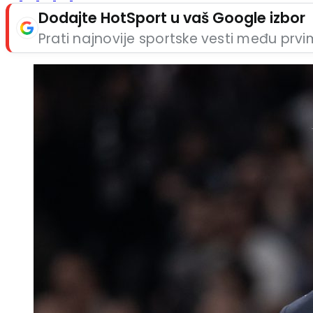
Dodajte HotSport u vaš Google izbor
Prati najnovije sportske vesti među prv