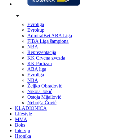
Evroliga
Evrokup
AdmiralBet ABA Liga
FIBA Liga šampiona
NBA
Reprezentacija
KK Crvena zvezda
KK Partizan
ABA liga
Evroliga
NBA
Željko Obradović
Nikola Jokić
Ostoja Mijailović
Nebojša Čović
KLADIONICA
Lifestyle
MMA
Boks
Intervju
Hronika