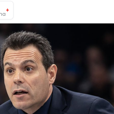
+
ima