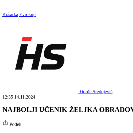
Košarka
Evrokup
Đorđe Sredojević
12:35
14.11.2024.
NAJBOLJI UČENIK ŽELJKA OBRADOVIĆA 
Podeli