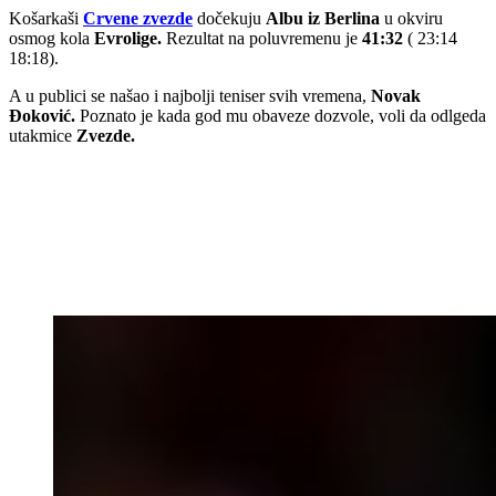
Košarkaši
Crvene zvezde
dočekuju
Albu iz Berlina
u okviru
osmog kola
Evrolige.
Rezultat na poluvremenu je
41:32
( 23:14
18:18).
A u publici se našao i najbolji teniser svih vremena,
Novak
Đoković.
Poznato je kada god mu obaveze dozvole, voli da odlgeda
utakmice
Zvezde.