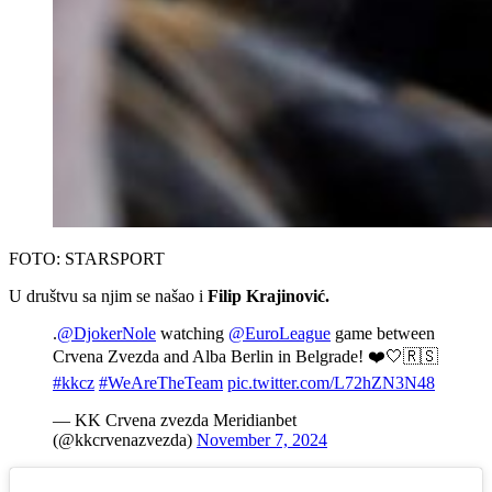
FOTO: STARSPORT
U društvu sa njim se našao i
Filip Krajinović.
.
@DjokerNole
watching
@EuroLeague
game between
Crvena Zvezda and Alba Berlin in Belgrade! ❤️🤍🇷🇸
#kkcz
#WeAreTheTeam
pic.twitter.com/L72hZN3N48
— KK Crvena zvezda Meridianbet
(@kkcrvenazvezda)
November 7, 2024