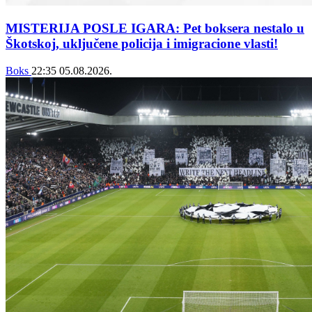
MISTERIJA POSLE IGARA: Pet boksera nestalo u
Škotskoj, uključene policija i imigracione vlasti!
Boks
22:35
05.08.2026.