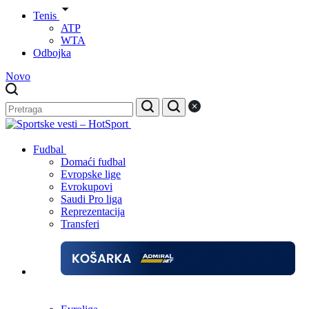
Tenis
ATP
WTA
Odbojka
Novo
Fudbal
Domaći fudbal
Evropske lige
Evrokupovi
Saudi Pro liga
Reprezentacija
Transferi