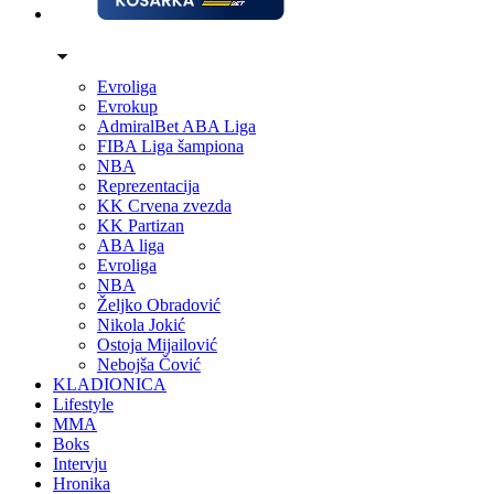
Evroliga
Evrokup
AdmiralBet ABA Liga
FIBA Liga šampiona
NBA
Reprezentacija
KK Crvena zvezda
KK Partizan
ABA liga
Evroliga
NBA
Željko Obradović
Nikola Jokić
Ostoja Mijailović
Nebojša Čović
KLADIONICA
Lifestyle
MMA
Boks
Intervju
Hronika