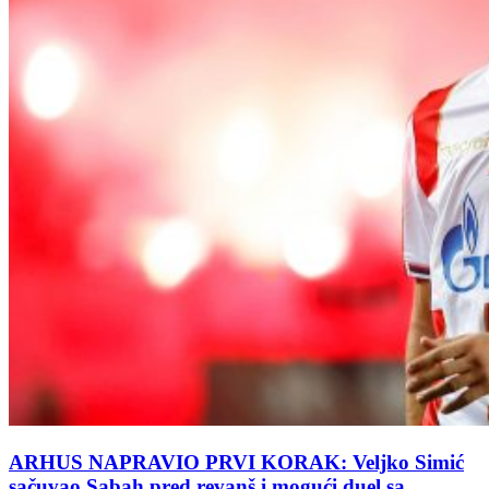
ARHUS NAPRAVIO PRVI KORAK: Veljko Simić
sačuvao Sabah pred revanš i mogući duel sa