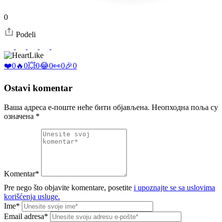
0
Podeli
Like
❤️
0
🔥
0
💥
0
😂
0
👀
0
🎉
0
Ostavi komentar
Ваша адреса е-поште неће бити објављена.
Неопходна поља су
означена
*
Komentar*
Pre nego što objavite komentare, posetite
i upoznajte se sa uslovima
korišćenja usluge.
Ime*
Email adresa*