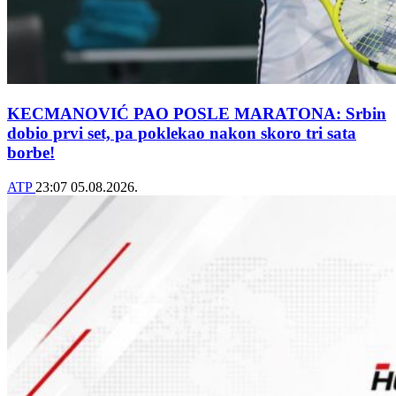
KECMANOVIĆ PAO POSLE MARATONA: Srbin
dobio prvi set, pa poklekao nakon skoro tri sata
borbe!
ATP
23:07
05.08.2026.