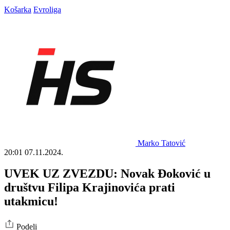
Košarka
Evroliga
Marko Tatović
20:01
07.11.2024.
UVEK UZ ZVEZDU: Novak Đoković u
društvu Filipa Krajinovića prati
utakmicu!
Podeli