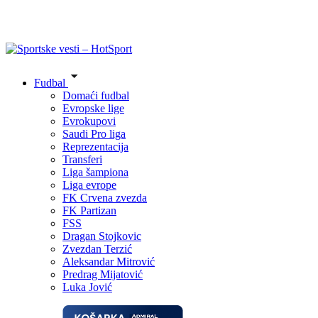
Fudbal
Domaći fudbal
Evropske lige
Evrokupovi
Saudi Pro liga
Reprezentacija
Transferi
Liga šampiona
Liga evrope
FK Crvena zvezda
FK Partizan
FSS
Dragan Stojkovic
Zvezdan Terzić
Aleksandar Mitrović
Predrag Mijatović
Luka Jović