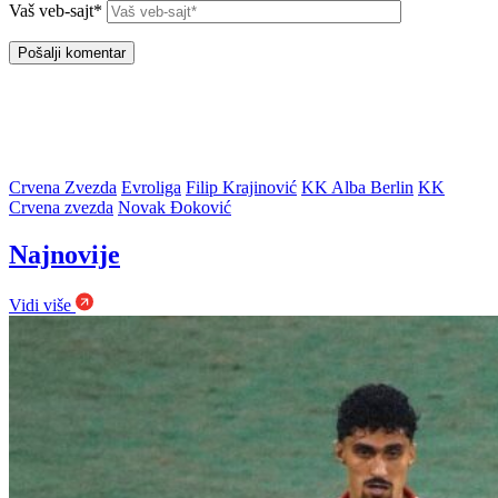
Vaš veb-sajt*
Crvena Zvezda
Evroliga
Filip Krajinović
KK Alba Berlin
KK
Crvena zvezda
Novak Đoković
Najnovije
Vidi više