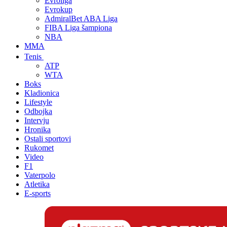
Evroliga
Evrokup
AdmiralBet ABA Liga
FIBA Liga šampiona
NBA
MMA
Tenis
ATP
WTA
Boks
Kladionica
Lifestyle
Odbojka
Intervju
Hronika
Ostali sportovi
Rukomet
Video
F1
Vaterpolo
Atletika
E-sports