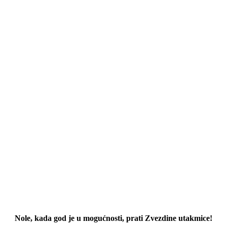
Nole, kada god je u mogućnosti, prati Zvezdine utakmice!