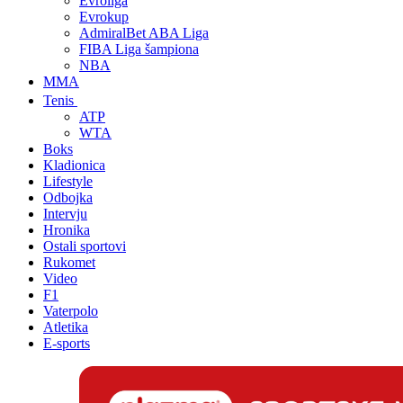
Evroliga
Evrokup
AdmiralBet ABA Liga
FIBA Liga šampiona
NBA
MMA
Tenis
ATP
WTA
Boks
Kladionica
Lifestyle
Odbojka
Intervju
Hronika
Ostali sportovi
Rukomet
Video
F1
Vaterpolo
Atletika
E-sports