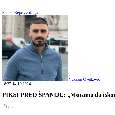
Fudbal
Reprezentacija
Vukašin Cvetković
18:27
14.10.2024.
PIKSI PRED ŠPANIJU: „Moramo da iskorist
Podeli