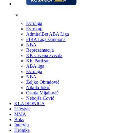
Evroliga
Evrokup
AdmiralBet ABA Liga
FIBA Liga šampiona
NBA
Reprezentacija
KK Crvena zvezda
KK Partizan
ABA liga
Evroliga
NBA
Željko Obradović
Nikola Jokić
Ostoja Mijailović
Nebojša Čović
KLADIONICA
Lifestyle
MMA
Boks
Intervju
Hronika