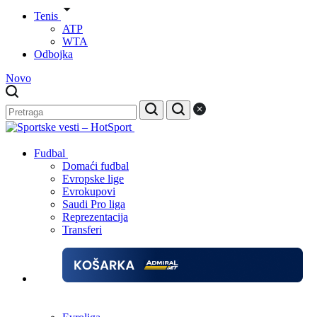
Tenis
ATP
WTA
Odbojka
Novo
Fudbal
Domaći fudbal
Evropske lige
Evrokupovi
Saudi Pro liga
Reprezentacija
Transferi