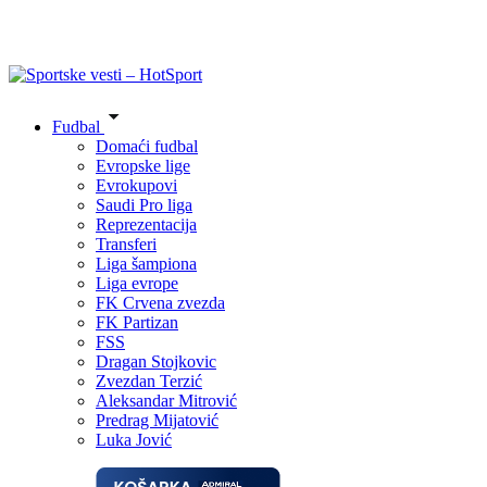
Fudbal
Domaći fudbal
Evropske lige
Evrokupovi
Saudi Pro liga
Reprezentacija
Transferi
Liga šampiona
Liga evrope
FK Crvena zvezda
FK Partizan
FSS
Dragan Stojkovic
Zvezdan Terzić
Aleksandar Mitrović
Predrag Mijatović
Luka Jović