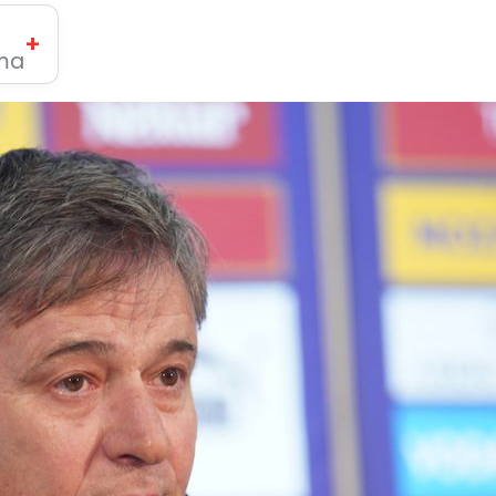
+
ima