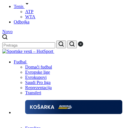
Tenis
ATP
WTA
Odbojka
Novo
Fudbal
Domaći fudbal
Evropske lige
Evrokupovi
Saudi Pro liga
Reprezentacija
Transferi