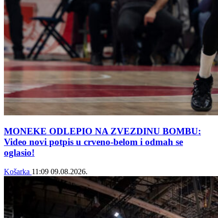
MONEKE ODLEPIO NA ZVEZDINU BOMBU:
Video novi potpis u crveno-belom i odmah se
oglasio!
Košarka
11:09
09.08.2026.