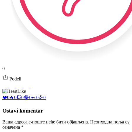
0
Podeli
Like
❤️
0
🔥
0
💥
0
😂
0
👀
0
🎉
0
Ostavi komentar
Ваша адреса е-поште неће бити објављена.
Неопходна поља су
означена
*