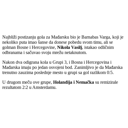
Najbliži postizanju gola za Mađarsku bio je Barnabas Varga, koji je
nekoliko puta imao šanse da donese pobedu svom timu, ali se
golman Bosne i Hercegovine,
Nikola Vasilj
, istakao odličnim
odbranama i sačuvao svoju mrežu netaknutom.
Nakon dva odigrana kola u Grupi 3, i Bosna i Hercegovina i
Mađarska imaju po jedan osvojeni bod. Zanimljivo je da Mađarska
trenutno zauzima poslednje mesto u grupi sa gol razlikom 0:5.
U drugom meču ove grupe,
Holandija i Nemačka
su remizirale
rezultatom 2:2 u Amsterdamu.