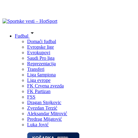
Fudbal
Domaći fudbal
Evropske lige
Evrokupovi
Saudi Pro liga
Reprezentacija
Transferi
Liga šampiona
Liga evrope
FK Crvena zvezda
FK Partizan
FSS
Dragan Stojkovic
Zvezdan Terzić
Aleksandar Mitrović
Predrag Mijatović
Luka Jović