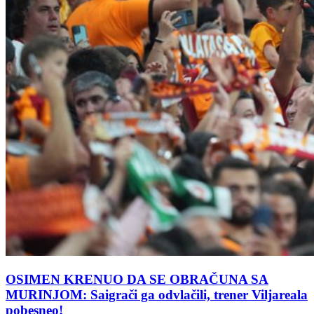
OSIMEN KRENUO DA SE OBRAČUNA SA
MURINJOM: Saigrači ga odvlačili, trener Viljareala
pobesneo!