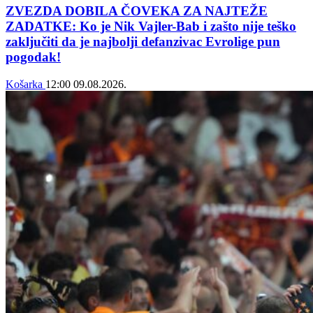
ZVEZDA DOBILA ČOVEKA ZA NAJTEŽE
ZADATKE: Ko je Nik Vajler-Bab i zašto nije teško
zaključiti da je najbolji defanzivac Evrolige pun
pogodak!
Košarka
12:00
09.08.2026.