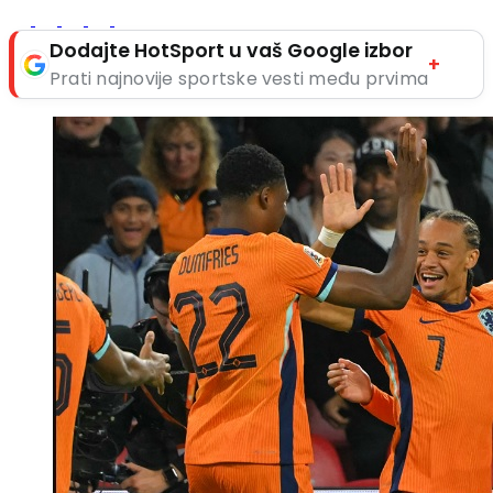
Dodajte HotSport u vaš Google izbor
+
Prati najnovije sportske vesti među prvima