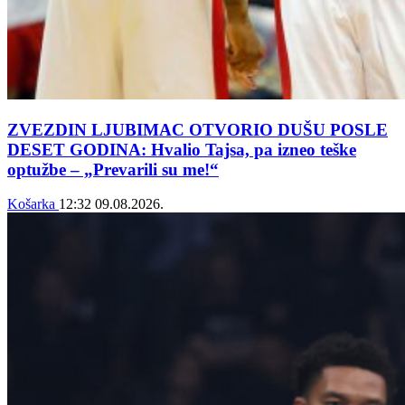
ZVEZDIN LJUBIMAC OTVORIO DUŠU POSLE
DESET GODINA: Hvalio Tajsa, pa izneo teške
optužbe – „Prevarili su me!“
Košarka
12:32
09.08.2026.