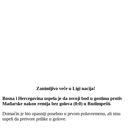
Zanimljivo veče u Ligi nacija!
Bosna i Hercegovina uspela je da osvoji bod u gostima protiv
Mađarske nakon remija bez golova (0:0) u Budimpešti.
Domaćin je bio opasniji posebno u prvom poluvremenu, ali nisu
uspeli da pretvore prilike u golove.