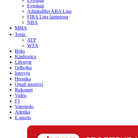
Evroliga
Evrokup
AdmiralBet ABA Liga
FIBA Liga šampiona
NBA
MMA
Tenis
ATP
WTA
Boks
Kladionica
Lifestyle
Odbojka
Intervju
Hronika
Ostali sportovi
Rukomet
Video
F1
Vaterpolo
Atletika
E-sports