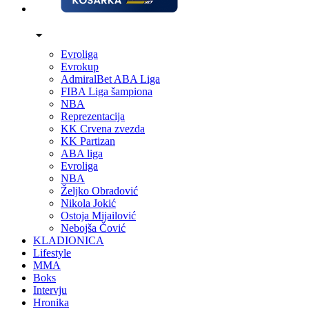
Evroliga
Evrokup
AdmiralBet ABA Liga
FIBA Liga šampiona
NBA
Reprezentacija
KK Crvena zvezda
KK Partizan
ABA liga
Evroliga
NBA
Željko Obradović
Nikola Jokić
Ostoja Mijailović
Nebojša Čović
KLADIONICA
Lifestyle
MMA
Boks
Intervju
Hronika