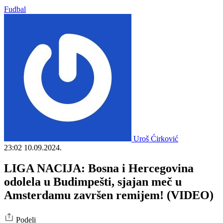
Fudbal
Uroš Ćirković
23:02
10.09.2024.
LIGA NACIJA: Bosna i Hercegovina
odolela u Budimpešti, sjajan meč u
Amsterdamu završen remijem! (VIDEO)
Podeli