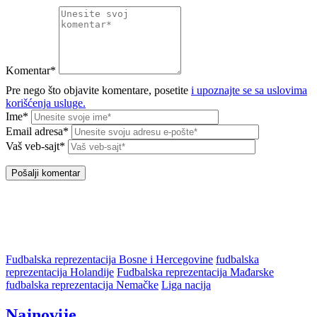
Komentar*
Pre nego što objavite komentare, posetite
i upoznajte se sa uslovima
korišćenja usluge.
Ime*
Email adresa*
Vaš veb-sajt*
Fudbalska reprezentacija Bosne i Hercegovine
fudbalska
reprezentacija Holandije
Fudbalska reprezentacija Mađarske
fudbalska reprezentacija Nemačke
Liga nacija
Najnovije