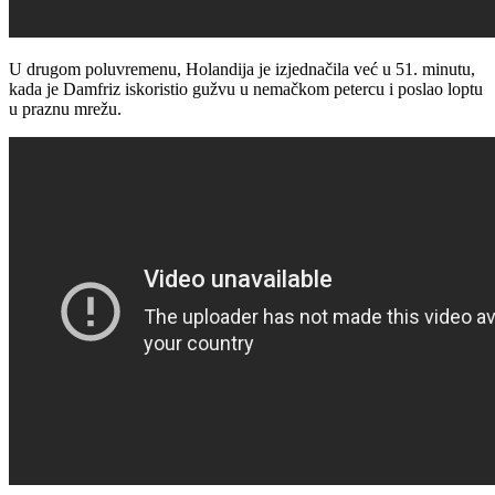
U drugom poluvremenu, Holandija je izjednačila već u 51. minutu,
kada je Damfriz iskoristio gužvu u nemačkom petercu i poslao loptu
u praznu mrežu.