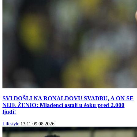
SVI DOŠLI NA RONALDOVU SVADBU, A ON SE
NIJE ŽENIO: Mladenci ostali u šoku pred 2.000
ljudi!
Lifestyle
13:11
09.08.2026.