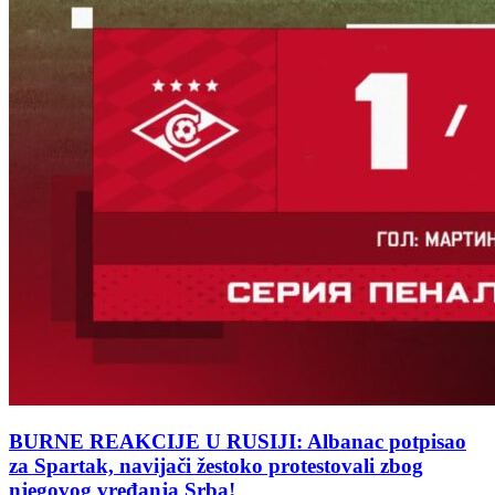
BURNE REAKCIJE U RUSIJI: Albanac potpisao
za Spartak, navijači žestoko protestovali zbog
njegovog vređanja Srba!