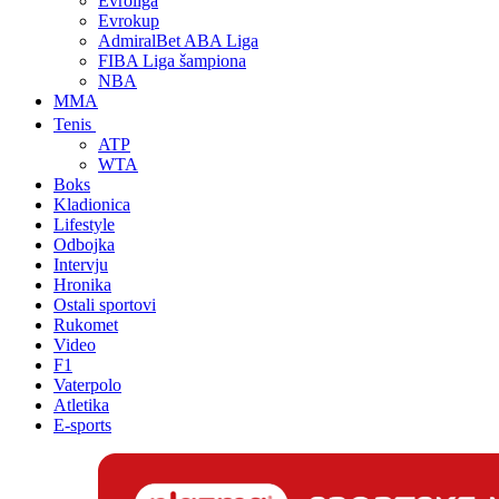
Evroliga
Evrokup
AdmiralBet ABA Liga
FIBA Liga šampiona
NBA
MMA
Tenis
ATP
WTA
Boks
Kladionica
Lifestyle
Odbojka
Intervju
Hronika
Ostali sportovi
Rukomet
Video
F1
Vaterpolo
Atletika
E-sports