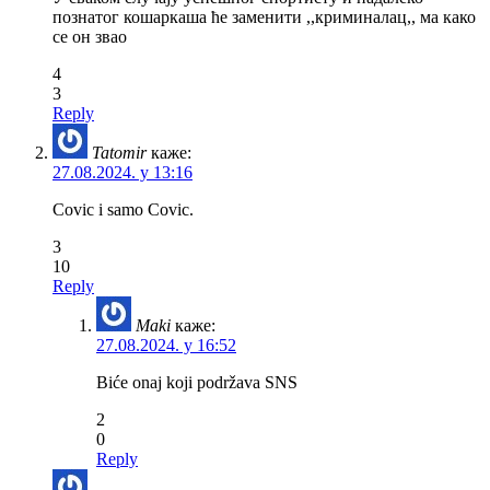
познатог кошаркаша ће заменити ,,криминалац,, ма како
се он звао
4
3
Reply
Tatomir
каже:
27.08.2024. у 13:16
Covic i samo Covic.
3
10
Reply
Maki
каже:
27.08.2024. у 16:52
Biće onaj koji podržava SNS
2
0
Reply