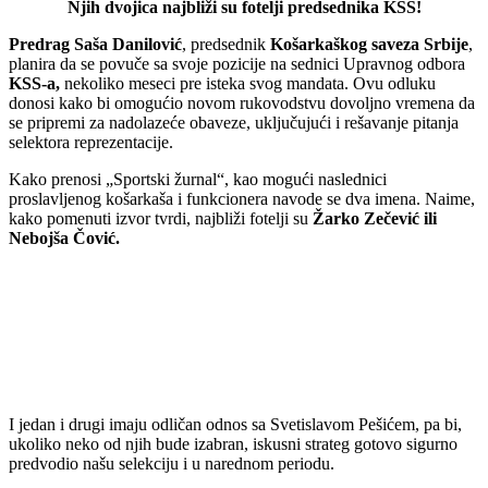
Njih dvojica najbliži su fotelji predsednika KSS!
Predrag Saša Danilović
, predsednik
Košarkaškog saveza Srbije
,
planira da se povuče sa svoje pozicije na sednici Upravnog odbora
KSS-a,
nekoliko meseci pre isteka svog mandata. Ovu odluku
donosi kako bi omogućio novom rukovodstvu dovoljno vremena da
se pripremi za nadolazeće obaveze, uključujući i rešavanje pitanja
selektora reprezentacije.
Kako prenosi „Sportski žurnal“, kao mogući naslednici
proslavljenog košarkaša i funkcionera navode se dva imena. Naime,
kako pomenuti izvor tvrdi, najbliži fotelji su
Žarko Zečević ili
Nebojša Čović.
I jedan i drugi imaju odličan odnos sa Svetislavom Pešićem, pa bi,
ukoliko neko od njih bude izabran, iskusni strateg gotovo sigurno
predvodio našu selekciju i u narednom periodu.