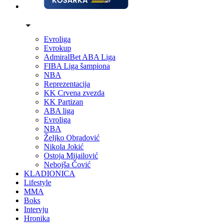
Evroliga
Evrokup
AdmiralBet ABA Liga
FIBA Liga šampiona
NBA
Reprezentacija
KK Crvena zvezda
KK Partizan
ABA liga
Evroliga
NBA
Željko Obradović
Nikola Jokić
Ostoja Mijailović
Nebojša Čović
KLADIONICA
Lifestyle
MMA
Boks
Intervju
Hronika