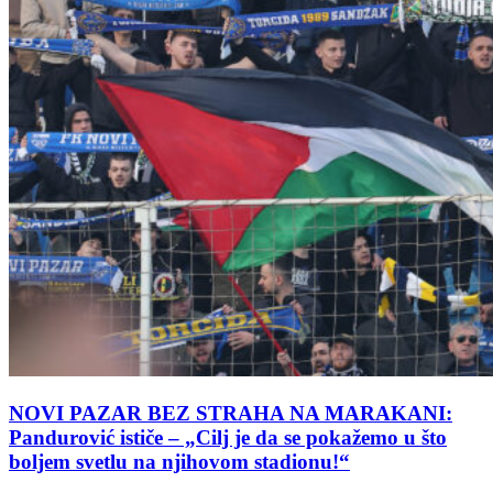
NOVI PAZAR BEZ STRAHA NA MARAKANI:
Pandurović ističe – „Cilj je da se pokažemo u što
boljem svetlu na njihovom stadionu!“