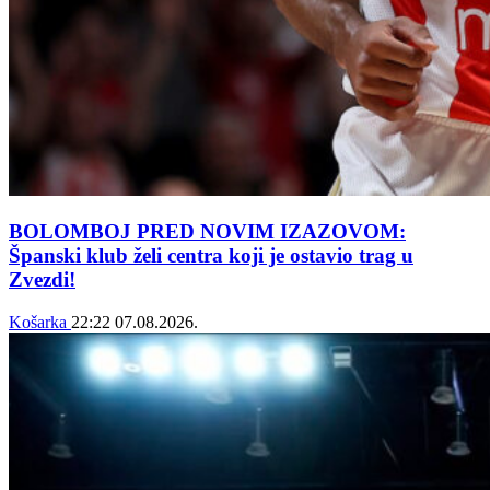
BOLOMBOJ PRED NOVIM IZAZOVOM:
Španski klub želi centra koji je ostavio trag u
Zvezdi!
Košarka
22:22
07.08.2026.