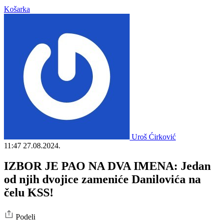
Košarka
Uroš Ćirković
11:47
27.08.2024.
IZBOR JE PAO NA DVA IMENA: Jedan
od njih dvojice zameniće Danilovića na
čelu KSS!
Podeli