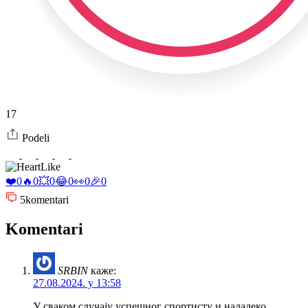
17
Podeli
Like
❤️
0
🔥
0
💥
0
😂
0
👀
0
🎉
0
5
komentari
Komentari
SRBIN
каже:
27.08.2024. у 13:58
У сваком случају успешног спортисту и надалеко