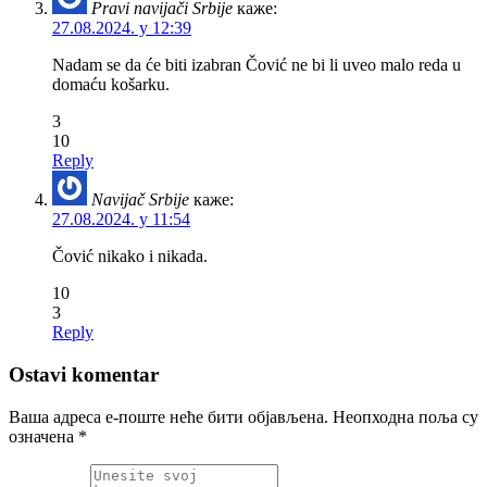
Pravi navijači Srbije
каже:
27.08.2024. у 12:39
Nadam se da će biti izabran Čović ne bi li uveo malo reda u
domaću košarku.
3
10
Reply
Navijač Srbije
каже:
27.08.2024. у 11:54
Čović nikako i nikada.
10
3
Reply
Ostavi komentar
Ваша адреса е-поште неће бити објављена.
Неопходна поља су
означена
*