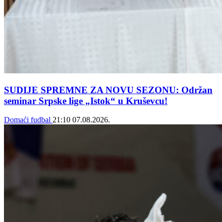
SUDIJE SPREMNE ZA NOVU SEZONU: Održan
seminar Srpske lige „Istok“ u Kruševcu!
Domaći fudbal
21:10
07.08.2026.