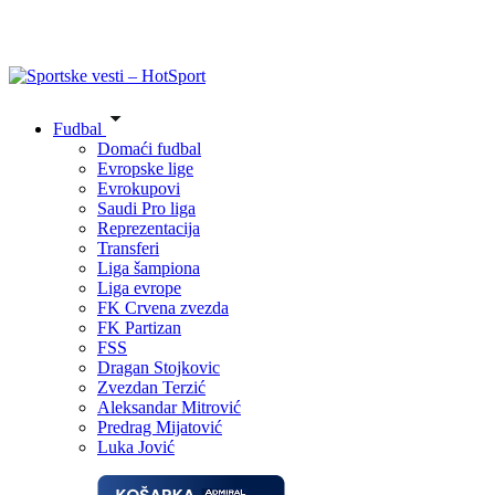
Fudbal
Domaći fudbal
Evropske lige
Evrokupovi
Saudi Pro liga
Reprezentacija
Transferi
Liga šampiona
Liga evrope
FK Crvena zvezda
FK Partizan
FSS
Dragan Stojkovic
Zvezdan Terzić
Aleksandar Mitrović
Predrag Mijatović
Luka Jović