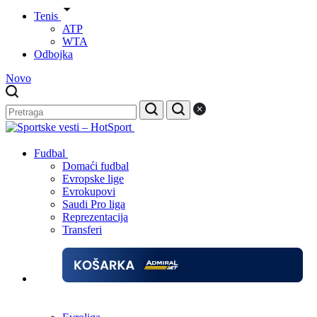
Tenis
ATP
WTA
Odbojka
Novo
Fudbal
Domaći fudbal
Evropske lige
Evrokupovi
Saudi Pro liga
Reprezentacija
Transferi