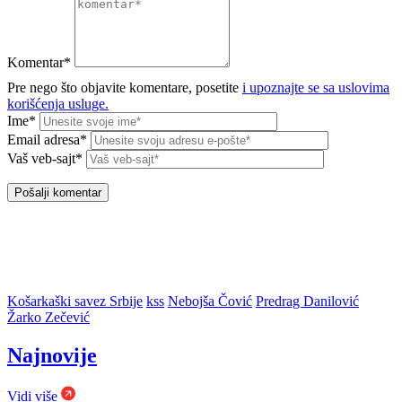
Komentar*
Pre nego što objavite komentare, posetite
i upoznajte se sa uslovima
korišćenja usluge.
Ime*
Email adresa*
Vaš veb-sajt*
Košarkaški savez Srbije
kss
Nebojša Čović
Predrag Danilović
Žarko Zečević
Najnovije
Vidi više