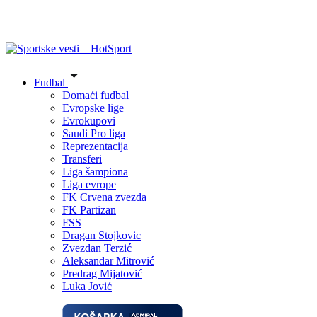
Fudbal
Domaći fudbal
Evropske lige
Evrokupovi
Saudi Pro liga
Reprezentacija
Transferi
Liga šampiona
Liga evrope
FK Crvena zvezda
FK Partizan
FSS
Dragan Stojkovic
Zvezdan Terzić
Aleksandar Mitrović
Predrag Mijatović
Luka Jović