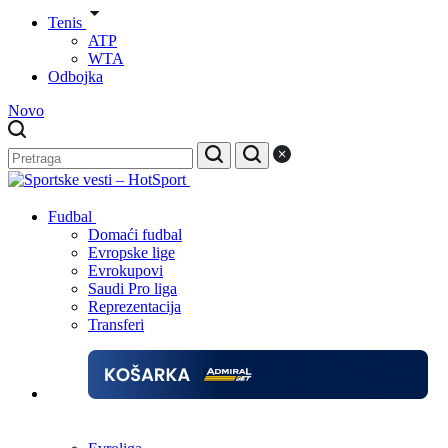
Tenis
ATP
WTA
Odbojka
Novo
Fudbal
Domaći fudbal
Evropske lige
Evrokupovi
Saudi Pro liga
Reprezentacija
Transferi