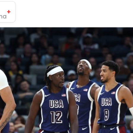
+
ima