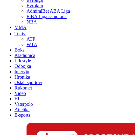
Evroliga
Evrokup
AdmiralBet ABA Liga
FIBA Liga šampiona
NBA
MMA
Tenis
ATP
WTA
Boks
Kladionica
Lifestyle
Odbojka
Intervju
Hronika
Ostali sportovi
Rukomet
Video
F1
Vaterpolo
Atletika
E-sports