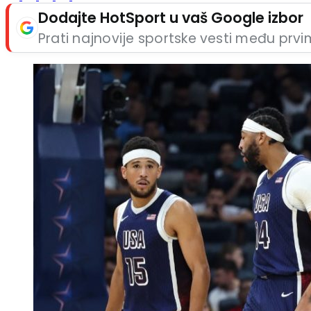
Dodajte HotSport u vaš Google izbor
Prati najnovije sportske vesti među prv