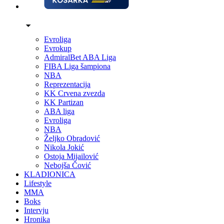
Evroliga
Evrokup
AdmiralBet ABA Liga
FIBA Liga šampiona
NBA
Reprezentacija
KK Crvena zvezda
KK Partizan
ABA liga
Evroliga
NBA
Željko Obradović
Nikola Jokić
Ostoja Mijailović
Nebojša Čović
KLADIONICA
Lifestyle
MMA
Boks
Intervju
Hronika