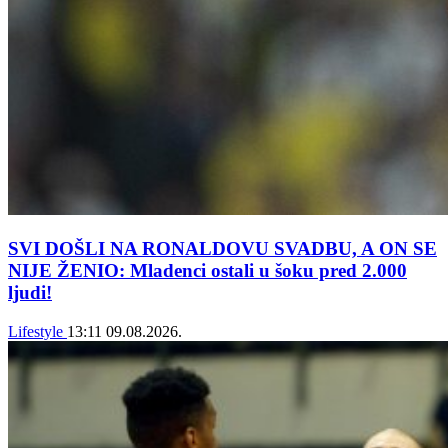
SVI DOŠLI NA RONALDOVU SVADBU, A ON SE
NIJE ŽENIO: Mladenci ostali u šoku pred 2.000
ljudi!
Lifestyle
13:11
09.08.2026.