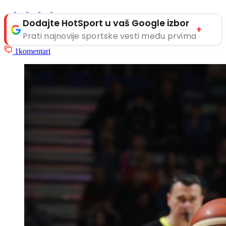
Dodajte HotSport u vaš Google izbor
+
Prati najnovije sportske vesti među prvima
1
komentari