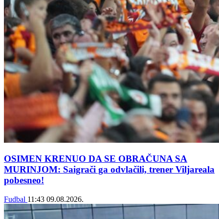
OSIMEN KRENUO DA SE OBRAČUNA SA
MURINJOM: Saigrači ga odvlačili, trener Viljareala
pobesneo!
Fudbal
11:43
09.08.2026.