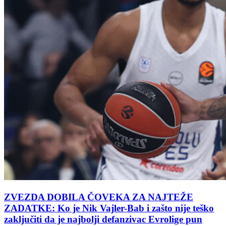
ZVEZDA DOBILA ČOVEKA ZA NAJTEŽE
ZADATKE: Ko je Nik Vajler-Bab i zašto nije teško
zaključiti da je najbolji defanzivac Evrolige pun