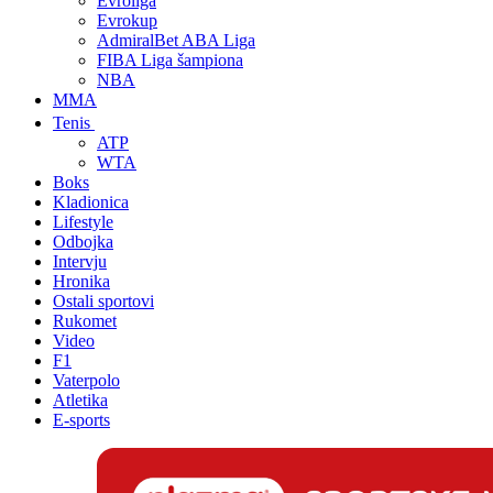
Evroliga
Evrokup
AdmiralBet ABA Liga
FIBA Liga šampiona
NBA
MMA
Tenis
ATP
WTA
Boks
Kladionica
Lifestyle
Odbojka
Intervju
Hronika
Ostali sportovi
Rukomet
Video
F1
Vaterpolo
Atletika
E-sports