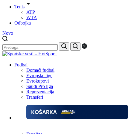
Tenis
ATP
WTA
Odbojka
Novo
Fudbal
Domaći fudbal
Evropske lige
Evrokupovi
Saudi Pro liga
Reprezentacija
Transferi