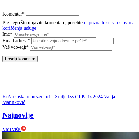
Komentar*
Pre nego što objavite komentare, posetite
i upoznajte se sa uslovima
korišćenja usluge.
Ime*
Email adresa*
Vaš veb-sajt*
Košarkaška reprezentacija Srbije
kss
OI Pariz 2024
Vanja
Marinković
Najnovije
Vidi više