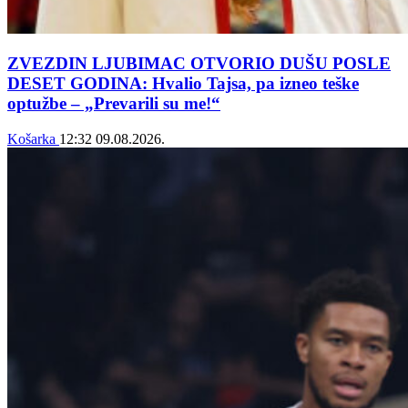
ZVEZDIN LJUBIMAC OTVORIO DUŠU POSLE
DESET GODINA: Hvalio Tajsa, pa izneo teške
optužbe – „Prevarili su me!“
Košarka
12:32
09.08.2026.