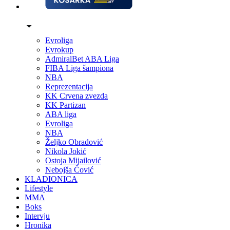
Evroliga
Evrokup
AdmiralBet ABA Liga
FIBA Liga šampiona
NBA
Reprezentacija
KK Crvena zvezda
KK Partizan
ABA liga
Evroliga
NBA
Željko Obradović
Nikola Jokić
Ostoja Mijailović
Nebojša Čović
KLADIONICA
Lifestyle
MMA
Boks
Intervju
Hronika