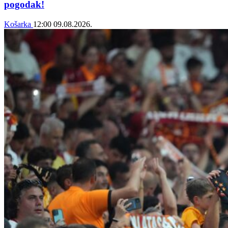
pogodak!
Košarka
12:00
09.08.2026.