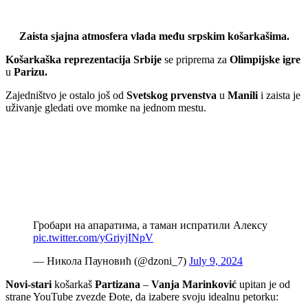
Zaista sjajna atmosfera vlada među srpskim košarkašima.
Košarkaška reprezentacija Srbije
se priprema za
Olimpijske igre
u
Parizu.
Zajedništvo je ostalo još od
Svetskog prvenstva
u
Manili
i zaista je
uživanje gledati ove momke na jednom mestu.
Гробари на апаратима, а таман испратили Алексу
pic.twitter.com/yGriyjINpV
— Никола Пауновић (@dzoni_7)
July 9, 2024
Novi-stari
košarkaš
Partizana
–
Vanja Marinković
upitan je od
strane YouTube zvezde Đote, da izabere svoju idealnu petorku: