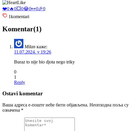
Like
❤️
0
🔥
0
💥
0
😂
0
👀
0
🎉
0
1
komentari
Komentar(1)
Milan
каже:
11.07.2024. у 19:26
Buraz to nije bio djota nego triky
0
1
Reply
Ostavi komentar
Ваша адреса е-поште неће бити објављена.
Неопходна поља су
означена
*