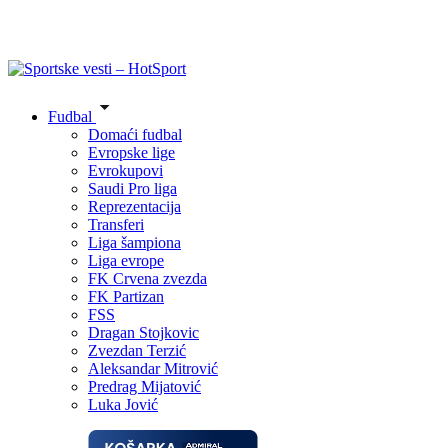
Fudbal
Domaći fudbal
Evropske lige
Evrokupovi
Saudi Pro liga
Reprezentacija
Transferi
Liga šampiona
Liga evrope
FK Crvena zvezda
FK Partizan
FSS
Dragan Stojkovic
Zvezdan Terzić
Aleksandar Mitrović
Predrag Mijatović
Luka Jović