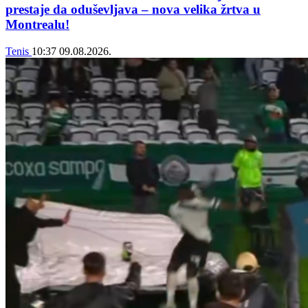
prestaje da oduševljava – nova velika žrtva u
Montrealu!
Tenis
10:37
09.08.2026.