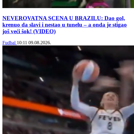
NEVEROVATNA SCENA U BRAZILU: Dao gol,
krenuo da slavi i nestao u tunelu – a onda je stigao
još veći šok! (VIDEO)
Fudbal
10:11
09.08.2026.