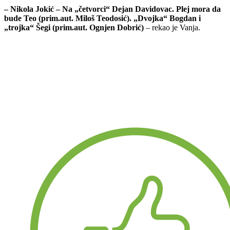
– Nikola Jokić – Na „četvorci“ Dejan Davidovac. Plej mora da
bude Teo (prim.aut. Miloš Teodosić). „Dvojka“ Bogdan i
„trojka“ Šegi (prim.aut. Ognjen Dobrić)
– rekao je Vanja.