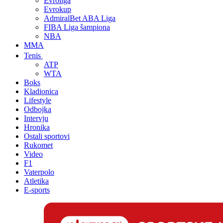
Evroliga
Evrokup
AdmiralBet ABA Liga
FIBA Liga šampiona
NBA
MMA
Tenis
ATP
WTA
Boks
Kladionica
Lifestyle
Odbojka
Intervju
Hronika
Ostali sportovi
Rukomet
Video
F1
Vaterpolo
Atletika
E-sports