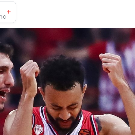
+
ima