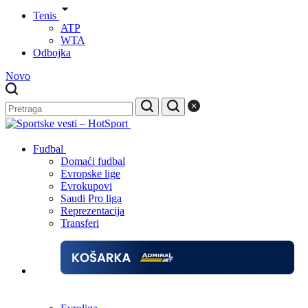
Tenis
ATP
WTA
Odbojka
Novo
Fudbal
Domaći fudbal
Evropske lige
Evrokupovi
Saudi Pro liga
Reprezentacija
Transferi