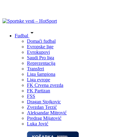
Fudbal
Domaći fudbal
Evropske lige
Evrokupovi
Saudi Pro liga
Reprezentacija
Transferi
Liga šampiona
Liga evrope
FK Crvena zvezda
FK Partizan
FSS
Dragan Stojkovic
Zvezdan Terzić
Aleksandar Mitrović
Predrag Mijatović
Luka Jović