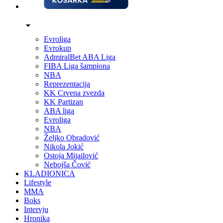
Evroliga
Evrokup
AdmiralBet ABA Liga
FIBA Liga šampiona
NBA
Reprezentacija
KK Crvena zvezda
KK Partizan
ABA liga
Evroliga
NBA
Željko Obradović
Nikola Jokić
Ostoja Mijailović
Nebojša Čović
KLADIONICA
Lifestyle
MMA
Boks
Intervju
Hronika