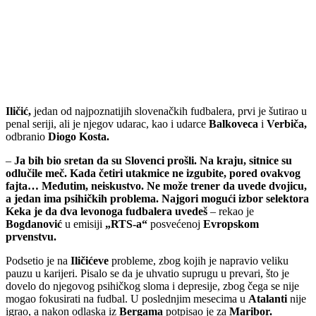
Iličić,
jedan od najpoznatijih slovenačkih fudbalera, prvi je šutirao u
penal seriji, ali je njegov udarac, kao i udarce
Balkoveca
i
Verbiča,
odbranio
Diogo Kosta.
–
Ja bih bio sretan da su Slovenci prošli. Na kraju, sitnice su
odlučile meč. Kada četiri utakmice ne izgubite, pored ovakvog
fajta… Međutim, neiskustvo. Ne može trener da uvede dvojicu,
a jedan ima psihičkih problema. Najgori mogući izbor selektora
Keka je da dva levonoga fudbalera uvedeš
– rekao je
Bogdanović
u emisiji
„RTS-a“
posvećenoj
Evropskom
prvenstvu.
Podsetio je na
Iličićeve
probleme, zbog kojih je napravio veliku
pauzu u karijeri. Pisalo se da je uhvatio suprugu u prevari, što je
dovelo do njegovog psihičkog sloma i depresije, zbog čega se nije
mogao fokusirati na fudbal. U poslednjim mesecima u
Atalanti
nije
igrao, a nakon odlaska iz
Bergama
potpisao je za
Maribor.