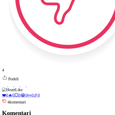
4
Podeli
Like
❤️
0
🔥
0
💥
0
😂
0
👀
0
🎉
0
4
komentari
Komentari