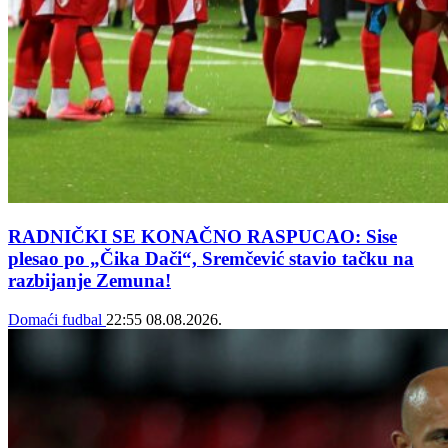
RADNIČKI SE KONAČNO RASPUCAO: Sise
plesao po „Čika Dači“, Sremčević stavio tačku na
razbijanje Zemuna!
Domaći fudbal
22:55
08.08.2026.