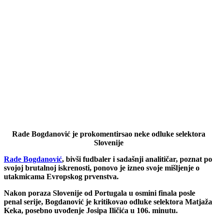
Rade Bogdanović je prokomentirsao neke odluke selektora
Slovenije
Rade Bogdanović
, bivši fudbaler i sadašnji analitičar, poznat po
svojoj brutalnoj iskrenosti, ponovo je izneo svoje mišljenje o
utakmicama Evropskog prvenstva.
Nakon poraza Slovenije od Portugala u osmini finala posle
penal serije, Bogdanović je kritikovao odluke selektora Matjaža
Keka, posebno uvođenje Josipa Iličića u 106. minutu.