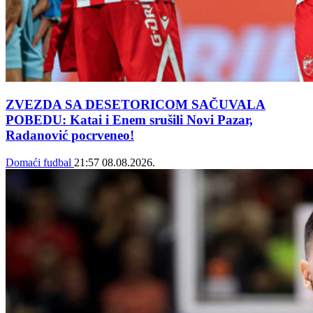
ZVEZDA SA DESETORICOM SAČUVALA
POBEDU: Katai i Enem srušili Novi Pazar,
Radanović pocrveneo!
Domaći fudbal
21:57
08.08.2026.