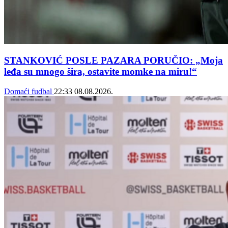
STANKOVIĆ POSLE PAZARA PORUČIO: „Moja
leđa su mnogo šira, ostavite momke na miru!“
Domaći fudbal
22:33
08.08.2026.