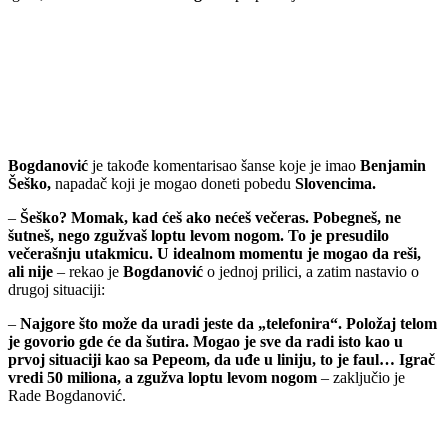
Bogdanović
je takođe komentarisao šanse koje je imao
Benjamin
Šeško,
napadač koji je mogao doneti pobedu
Slovencima.
–
Šeško? Momak, kad ćeš ako nećeš večeras. Pobegneš, ne
šutneš, nego zgužvaš loptu levom nogom. To je presudilo
večerašnju utakmicu. U idealnom momentu je mogao da reši,
ali nije
– rekao je
Bogdanović
o jednoj prilici, a zatim nastavio o
drugoj situaciji:
–
Najgore što može da uradi jeste da „telefonira“. Položaj telom
je govorio gde će da šutira. Mogao je sve da radi isto kao u
prvoj situaciji kao sa Pepeom, da uđe u liniju, to je faul… Igrač
vredi 50 miliona, a zgužva loptu levom nogom
– zaključio je
Rade Bogdanović.