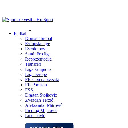
Fudbal
Domaći fudbal
Evropske lige
Evrokupovi
Saudi Pro liga
Reprezentacija
Transferi
Liga šampiona
Liga evrope
FK Crvena zvezda
FK Partizan
FSS
Dragan Stojkovic
Zvezdan Terzić
Aleksandar Mitrović
Predrag Mijatović
Luka Jović