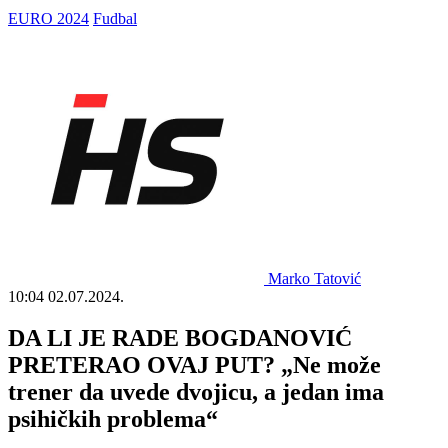
EURO 2024
Fudbal
Marko Tatović
10:04
02.07.2024.
DA LI JE RADE BOGDANOVIĆ
PRETERAO OVAJ PUT? „Ne može
trener da uvede dvojicu, a jedan ima
psihičkih problema“