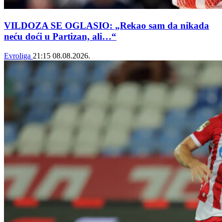
VILDOZA SE OGLASIO: „Rekao sam da nikada
neću doći u Partizan, ali…“
Evroliga
21:15
08.08.2026.