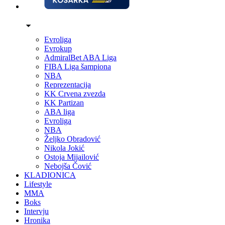
Evroliga
Evrokup
AdmiralBet ABA Liga
FIBA Liga šampiona
NBA
Reprezentacija
KK Crvena zvezda
KK Partizan
ABA liga
Evroliga
NBA
Željko Obradović
Nikola Jokić
Ostoja Mijailović
Nebojša Čović
KLADIONICA
Lifestyle
MMA
Boks
Intervju
Hronika