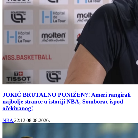
JOKIĆ BRUTALNO PONIŽEN?! Ameri rangirali
najbolje strance u istoriji NBA, Somborac ispod
očekivanog!
NBA
22:12
08.08.2026.