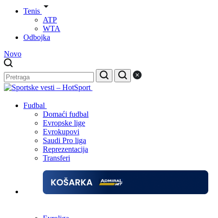
Tenis
ATP
WTA
Odbojka
Novo
Fudbal
Domaći fudbal
Evropske lige
Evrokupovi
Saudi Pro liga
Reprezentacija
Transferi