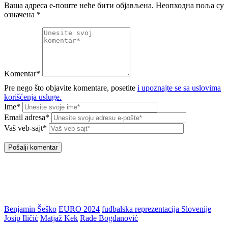
Ваша адреса е-поште неће бити објављена.
Неопходна поља су
означена
*
Komentar*
Pre nego što objavite komentare, posetite
i upoznajte se sa uslovima
korišćenja usluge.
Ime*
Email adresa*
Vaš veb-sajt*
Benjamin Šeško
EURO 2024
fudbalska reprezentacija Slovenije
Josip Iličić
Matjaž Kek
Rade Bogdanović