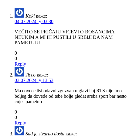
Koki
каже:
04.07.2024. у 03:30
VEČITO SE PRIČAJU VICEVI O BOSANCIMA
NEUKIM A MI IH PUSTILI U SRBIJI DA NAM
PAMETUJU.
0
0
Reply
Jicco
каже:
03.07.2024. у 13:53
Ma covece tisi odavni zguzvan u glavi itaj RTS nije imo
boljeg da dovede od tebe bolje gledat areba sport bar nesto
cujes pametno
0
0
Reply
Sad je stvarno dosta
каже: