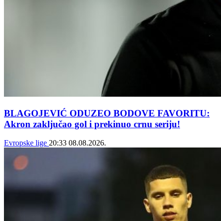
BLAGOJEVIĆ ODUZEO BODOVE FAVORITU:
Akron zaključao gol i prekinuo crnu seriju!
Evropske lige
20:33
08.08.2026.