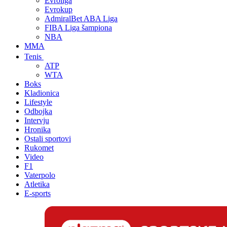
Evroliga
Evrokup
AdmiralBet ABA Liga
FIBA Liga šampiona
NBA
MMA
Tenis
ATP
WTA
Boks
Kladionica
Lifestyle
Odbojka
Intervju
Hronika
Ostali sportovi
Rukomet
Video
F1
Vaterpolo
Atletika
E-sports