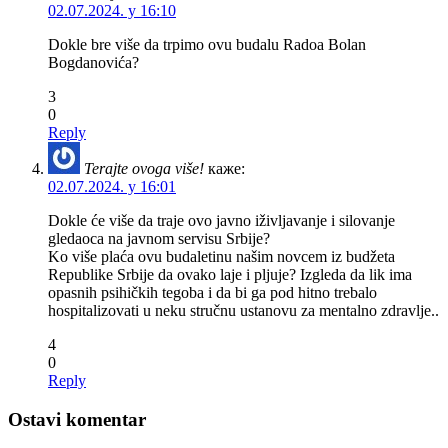
02.07.2024. у 16:10
Dokle bre više da trpimo ovu budalu Radoa Bolan
Bogdanovića?
3
0
Reply
Terajte ovoga više!
каже:
02.07.2024. у 16:01
Dokle će više da traje ovo javno iživljavanje i silovanje
gledaoca na javnom servisu Srbije?
Ko više plaća ovu budaletinu našim novcem iz budžeta
Republike Srbije da ovako laje i pljuje? Izgleda da lik ima
opasnih psihičkih tegoba i da bi ga pod hitno trebalo
hospitalizovati u neku stručnu ustanovu za mentalno zdravlje..
4
0
Reply
Ostavi komentar