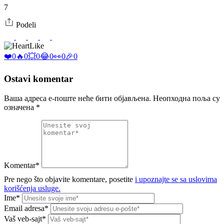
7
Podeli
Like
❤️
0
🔥
0
💥
0
😂
0
👀
0
🎉
0
Ostavi komentar
Ваша адреса е-поште неће бити објављена.
Неопходна поља су
означена
*
Komentar*
Pre nego što objavite komentare, posetite
i upoznajte se sa uslovima
korišćenja usluge.
Ime*
Email adresa*
Vaš veb-sajt*