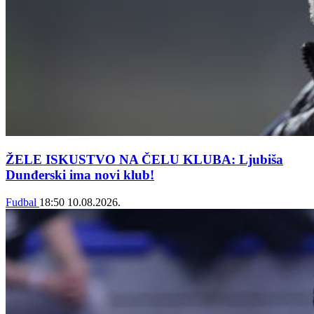
ŽELE ISKUSTVO NA ČELU KLUBA: Ljubiša
Dunđerski ima novi klub!
Fudbal
18:50
10.08.2026.