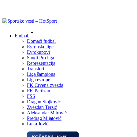
Fudbal
Domaći fudbal
Evropske lige
Evrokupovi
Saudi Pro liga
Reprezentacija
Transferi
Liga šampiona
Liga evrope
FK Crvena zvezda
FK Partizan
FSS
Dragan Stojkovic
Zvezdan Terzić
Aleksandar Mitrović
Predrag Mijatović
Luka Jović