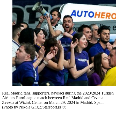
Real Madrid fans, supporters, navijaci during the 2023/2024 Turkish
Airlines EuroLeague match between Real Madrid and Crvena
Zvezda at Wizink Center on March 29, 2024 in Madrid, Spain.
(Photo by Nikola Gligic/Starsport.rs ©)