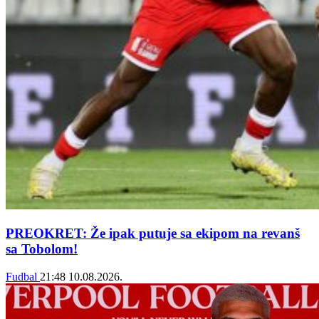
PREOKRET: Že ipak putuje sa ekipom na revanš
sa Tobolom!
Fudbal
21:48
10.08.2026.