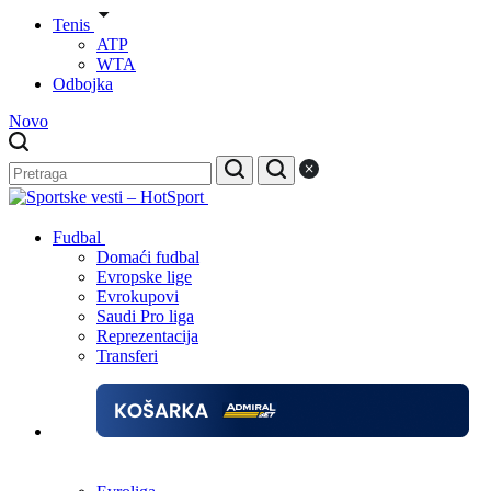
Tenis
ATP
WTA
Odbojka
Novo
Fudbal
Domaći fudbal
Evropske lige
Evrokupovi
Saudi Pro liga
Reprezentacija
Transferi