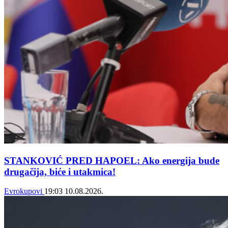
STANKOVIĆ PRED HAPOEL: Ako energija bude
drugačija, biće i utakmica!
Evrokupovi
19:03
10.08.2026.