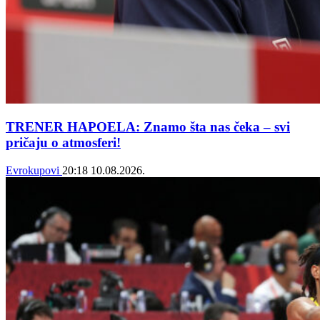
TRENER HAPOELA: Znamo šta nas čeka – svi
pričaju o atmosferi!
Evrokupovi
20:18
10.08.2026.