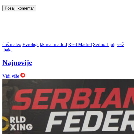
ćuš mateo
Evroliga
kk real madrid
Real Madrid
Serhio Ljulj
serž
ibaka
Najnovije
Vidi više