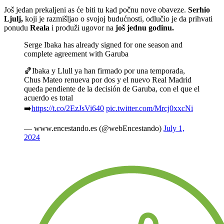
Još jedan prekaljeni as će biti tu kad počnu nove obaveze.
Serhio
Ljulj,
koji je razmišljao o svojoj budućnosti, odlučio je da prihvati
ponudu
Reala
i produži ugovor na
još jednu godinu.
Serge Ibaka has already signed for one season and
complete agreement with Garuba
🏀Ibaka y Llull ya han firmado por una temporada,
Chus Mateo renueva por dos y el nuevo Real Madrid
queda pendiente de la decisión de Garuba, con el que el
acuerdo es total
➡️
https://t.co/2EzJsVi640
pic.twitter.com/Mrcj0xxcNi
— www.encestando.es (@webEncestando)
July 1,
2024