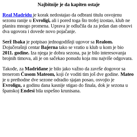
Najbitnije je da kapiten ostaje
Real Madridu
je korak nedostajao da odbrani titulu osvojenu
sezonu ranije u
Evroligi,
ali i pored toga što trofej izostao, klub ne
planira mnogo promena. Uprava je odlučila da za jedan dan obnovi
dva ugovora i dovede novo pojačanje.
Serž Ibaka
je potpisao jednogodišnji ugovor sa
Realom.
Dojučerašnji centar
Bajerna
tako se vratio u klub u kom je bio
2011. godine.
Iza njega je dobra sezona, pa je bilo interesovanja
brojnih timova, ali je on sačekao ponudu koja mu najviše odgovara.
Takođe, za
Madriđane
je bilo jako važno da završe dogovor sa
trenerom
Ćusom Mateom,
koji će voditi tim još dve godine.
Mateo
je u prethodne dve sezone odradio sjajan posao, osvojio je
Evroligu,
a godinu dana kasnije stigao do finala, dok je sezona u
španskoj
Endesi
bila uspešno krunisana.