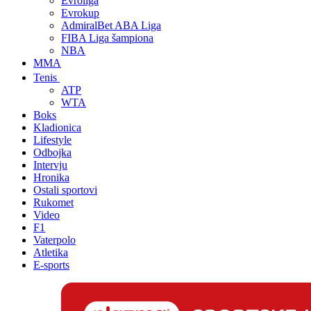
Evroliga
Evrokup
AdmiralBet ABA Liga
FIBA Liga šampiona
NBA
MMA
Tenis
ATP
WTA
Boks
Kladionica
Lifestyle
Odbojka
Intervju
Hronika
Ostali sportovi
Rukomet
Video
F1
Vaterpolo
Atletika
E-sports