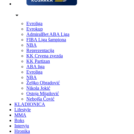
Evroliga
Evrokup
AdmiralBet ABA Liga
FIBA Liga šampiona
NBA
Reprezentacija
KK Crvena zvezda
KK Partizan
ABA liga
Evroliga
NBA
Željko Obradović
Nikola Jokić
Ostoja Mijailović
Nebojša Čović
KLADIONICA
Lifestyle
MMA
Boks
Intervju
Hronika