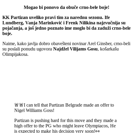
Mogao bi ponovo da obuče crno-bele boje!
KK Partizan uveliko pravi tim za narednu sezonu. Ife
Lundberg, Vanja Marinković i Frenk Nilikina najzvučnija su
pojačanja, a još jedno poznato ime moglo bi da zaduži crno-bele
boje.
Naime, kako javlja dobro obavešteni novinar Arel Ginsber, crno-beli
su poslali ponudu ugovora
Najdžel Vilijams Gosu
, košarkašu
Olimpijakosa.
🚨🚨I can tell that Partizan Belgrade made an offer to
Nigel Williams Goss!
Partizan is pushing hard for this move and they made a
high offer to the PG who might leave Olympiacos, He
is expected to make his decision very soon!👀