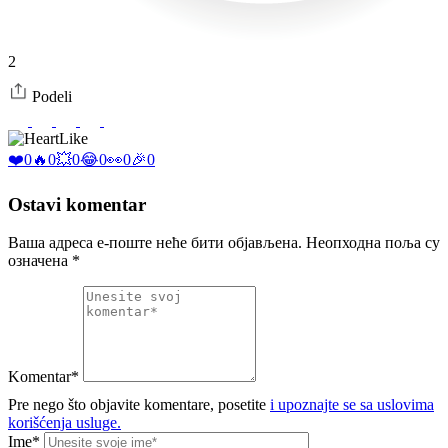
2
Podeli
Like
❤️
0
🔥
0
💥
0
😂
0
👀
0
🎉
0
Ostavi komentar
Ваша адреса е-поште неће бити објављена.
Неопходна поља су
означена
*
Komentar*
Pre nego što objavite komentare, posetite
i upoznajte se sa uslovima
korišćenja usluge.
Ime*