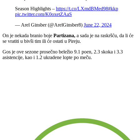
Season Highlights –
https://t.co/LXmdBMed98
#kkp
pic.twitter.com/K0oxetZAaS
— Arel Ginsber (@ArelGinsber8)
June 22, 2024
On je nekada branio boje
Partizana,
a sada je na raskršću, da li će
se vratiti u bivši tim ili će ostati u Pireju.
Gos je ove sezone prosečno beležio 9.1 poen, 2.3 skoka i 3.3
asistencije, kao i 1.2 ukradene lopte po meču.