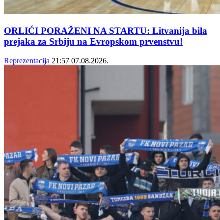
ORLIĆI PORAŽENI NA STARTU: Litvanija bila
prejaka za Srbiju na Evropskom prvenstvu!
Reprezentacija
21:57
07.08.2026.