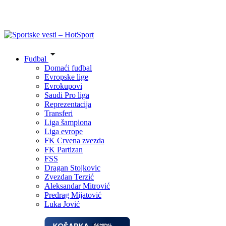
Fudbal
Domaći fudbal
Evropske lige
Evrokupovi
Saudi Pro liga
Reprezentacija
Transferi
Liga šampiona
Liga evrope
FK Crvena zvezda
FK Partizan
FSS
Dragan Stojkovic
Zvezdan Terzić
Aleksandar Mitrović
Predrag Mijatović
Luka Jović