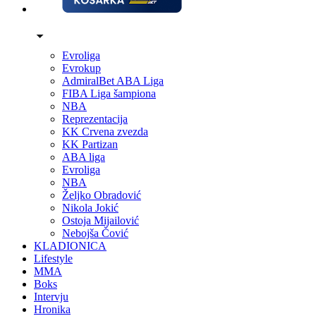
Evroliga
Evrokup
AdmiralBet ABA Liga
FIBA Liga šampiona
NBA
Reprezentacija
KK Crvena zvezda
KK Partizan
ABA liga
Evroliga
NBA
Željko Obradović
Nikola Jokić
Ostoja Mijailović
Nebojša Čović
KLADIONICA
Lifestyle
MMA
Boks
Intervju
Hronika