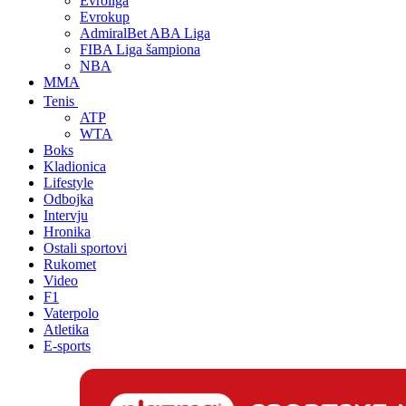
Evroliga
Evrokup
AdmiralBet ABA Liga
FIBA Liga šampiona
NBA
MMA
Tenis
ATP
WTA
Boks
Kladionica
Lifestyle
Odbojka
Intervju
Hronika
Ostali sportovi
Rukomet
Video
F1
Vaterpolo
Atletika
E-sports