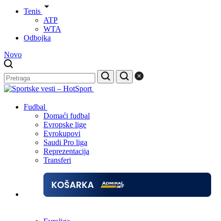
Tenis
ATP
WTA
Odbojka
Novo
Fudbal
Domaći fudbal
Evropske lige
Evrokupovi
Saudi Pro liga
Reprezentacija
Transferi