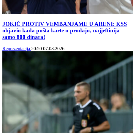
JOKIĆ PROTIV VEMBANJAME U ARENI: KSS
objavio kada pušta karte u prodaju, najjeftinija
samo 800 dinara!
Reprezentacija
20:50
07.08.2026.