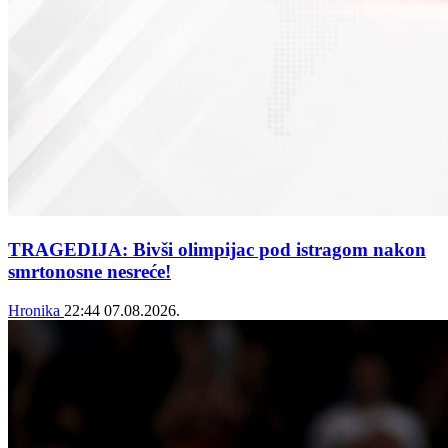
TRAGEDIJA: Bivši olimpijac pod istragom nakon
smrtonosne nesreće!
Hronika
22:44
07.08.2026.