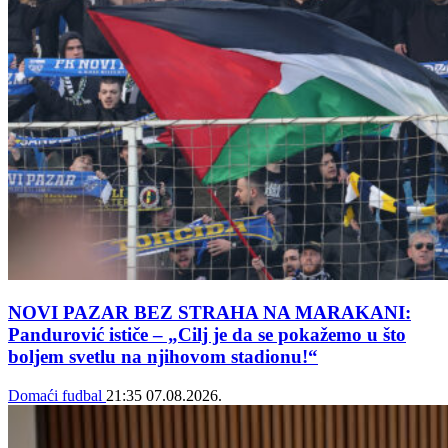
NOVI PAZAR BEZ STRAHA NA MARAKANI:
Pandurović ističe – „Cilj je da se pokažemo u što
boljem svetlu na njihovom stadionu!“
Domaći fudbal
21:35
07.08.2026.