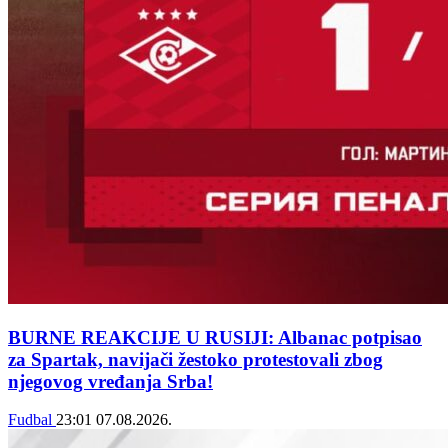
BURNE REAKCIJE U RUSIJI: Albanac potpisao
za Spartak, navijači žestoko protestovali zbog
njegovog vređanja Srba!
Fudbal
23:01
07.08.2026.