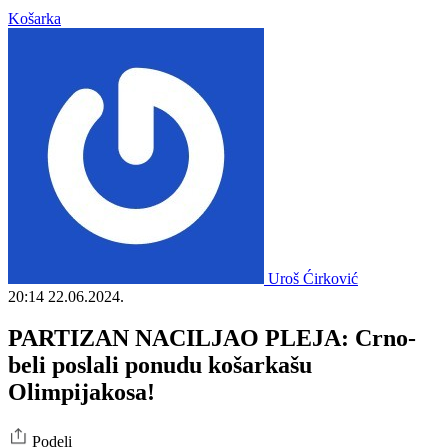
Košarka
Uroš Ćirković
20:14
22.06.2024.
PARTIZAN NACILJAO PLEJA: Crno-
beli poslali ponudu košarkašu
Olimpijakosa!
Podeli