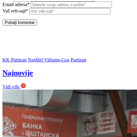
Email adresa*
Vaš veb-sajt*
KK Partizan
Najdžel Vilijams-Gos
Partizan
Najnovije
Vidi više