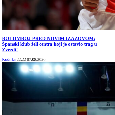
BOLOMBOJ PRED NOVIM IZAZOVOM:
Španski klub želi centra koji je ostavio trag u
Zvezdi!
Košarka
22:22
07.08.2026.