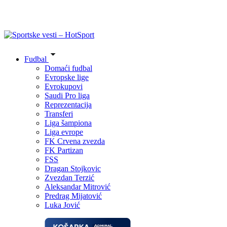
Fudbal
Domaći fudbal
Evropske lige
Evrokupovi
Saudi Pro liga
Reprezentacija
Transferi
Liga šampiona
Liga evrope
FK Crvena zvezda
FK Partizan
FSS
Dragan Stojkovic
Zvezdan Terzić
Aleksandar Mitrović
Predrag Mijatović
Luka Jović