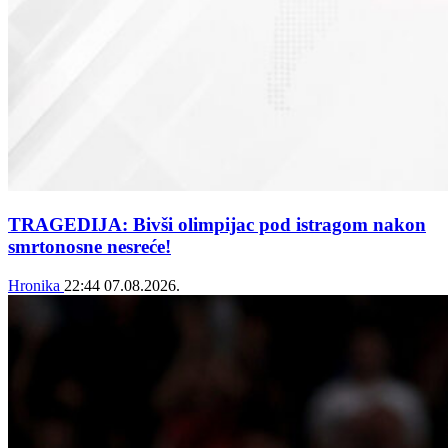
TRAGEDIJA: Bivši olimpijac pod istragom nakon
smrtonosne nesreće!
Hronika
22:44
07.08.2026.