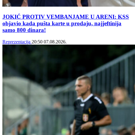
JOKIĆ PROTIV VEMBANJAME U ARENI: KSS
objavio kada pušta karte u prodaju, najjeftinija
samo 800 dinara!
Reprezentacija
20:50
07.08.2026.