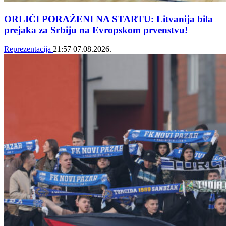
ORLIĆI PORAŽENI NA STARTU: Litvanija bila
prejaka za Srbiju na Evropskom prvenstvu!
Reprezentacija
21:57
07.08.2026.