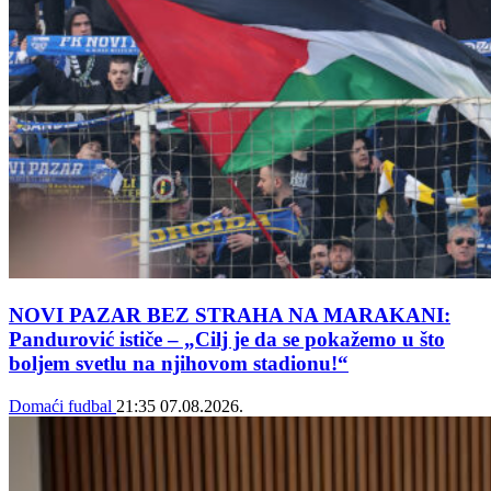
NOVI PAZAR BEZ STRAHA NA MARAKANI:
Pandurović ističe – „Cilj je da se pokažemo u što
boljem svetlu na njihovom stadionu!“
Domaći fudbal
21:35
07.08.2026.