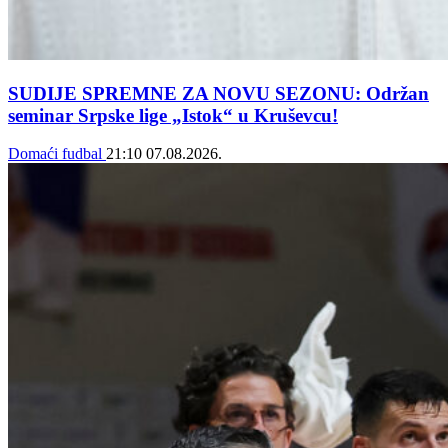
SUDIJE SPREMNE ZA NOVU SEZONU: Održan
seminar Srpske lige „Istok“ u Kruševcu!
Domaći fudbal
21:10
07.08.2026.