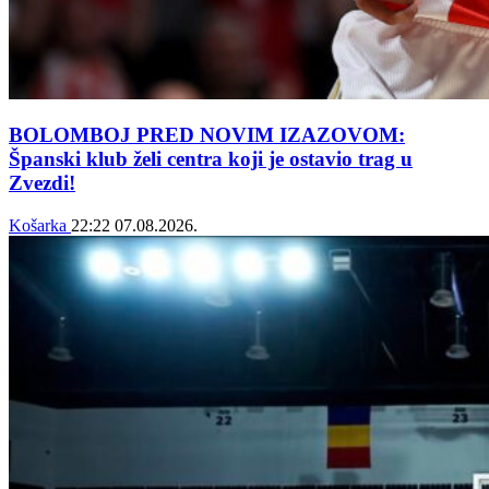
BOLOMBOJ PRED NOVIM IZAZOVOM:
Španski klub želi centra koji je ostavio trag u
Zvezdi!
Košarka
22:22
07.08.2026.