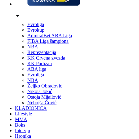
Evroliga
Evrokup
AdmiralBet ABA Liga
FIBA Liga šampiona
NBA
Reprezentacija
KK Crvena zvezda
KK Partizan
ABA liga
Evroliga
NBA
Željko Obradović
Nikola Jokić
Ostoja Mijailović
Nebojša Čović
KLADIONICA
Lifestyle
MMA
Boks
Intervju
Hronika