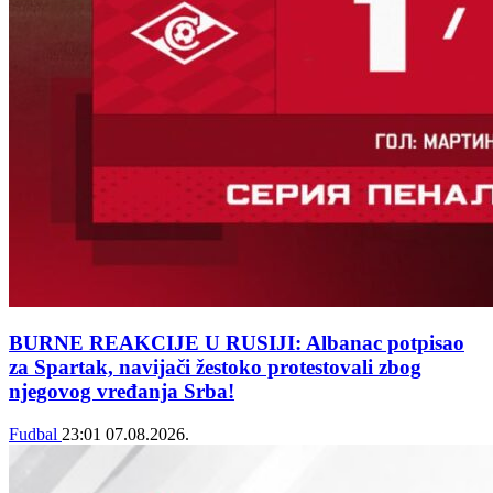
BURNE REAKCIJE U RUSIJI: Albanac potpisao
za Spartak, navijači žestoko protestovali zbog
njegovog vređanja Srba!
Fudbal
23:01
07.08.2026.