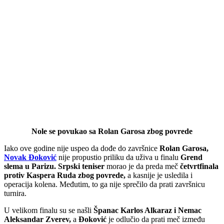
Nole se povukao sa Rolan Garosa zbog povrede
Iako ove godine nije uspeo da dođe do završnice
Rolan Garosa,
Novak Đoković
nije propustio priliku da uživa u finalu
Grend
slema
u Parizu. Srpski teniser
morao je da preda meč
četvrtfinala
protiv Kaspera Ruda zbog povrede,
a kasnije je usledila i
operacija kolena. Međutim, to ga nije sprečilo da prati završnicu
turnira.
U velikom finalu su se našli
Španac Karlos Alkaraz
i
Nemac
Aleksandar Zverev,
a
Đoković
je odlučio da prati meč između