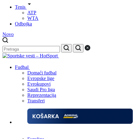
Tenis
ATP
WTA
Odbojka
Novo
Fudbal
Domaći fudbal
Evropske lige
Evrokupovi
Saudi Pro liga
Reprezentacija
Transferi