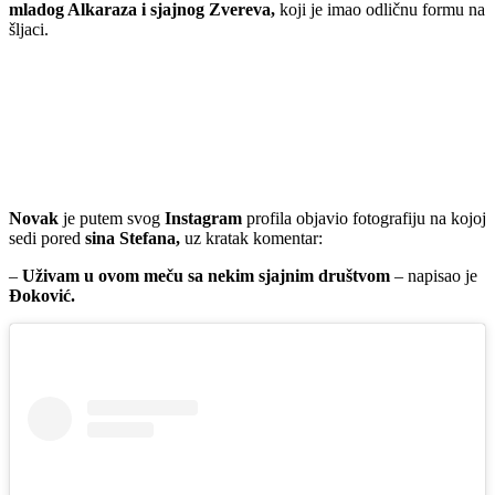
mladog Alkaraza
i sjajnog Zvereva,
koji je imao odličnu formu na
šljaci.
Novak
je putem svog
Instagram
profila objavio fotografiju na kojoj
sedi pored
sina Stefana,
uz kratak komentar:
–
Uživam u ovom meču sa nekim sjajnim društvom
– napisao je
Đoković.