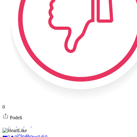
0
Podeli
Like
❤️
0
🔥
0
💥
0
😂
0
👀
0
🎉
0