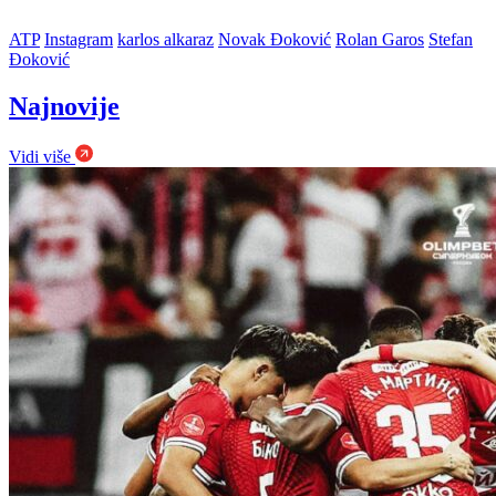
ATP
Instagram
karlos alkaraz
Novak Đoković
Rolan Garos
Stefan
Đoković
Najnovije
Vidi više