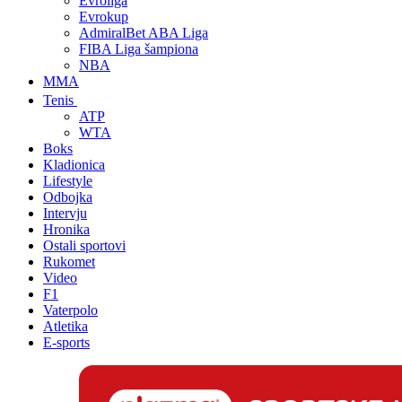
Evroliga
Evrokup
AdmiralBet ABA Liga
FIBA Liga šampiona
NBA
MMA
Tenis
ATP
WTA
Boks
Kladionica
Lifestyle
Odbojka
Intervju
Hronika
Ostali sportovi
Rukomet
Video
F1
Vaterpolo
Atletika
E-sports