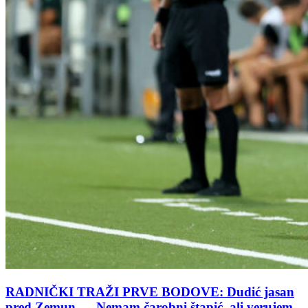
RADNIČKI TRAŽI PRVE BODOVE: Dudić jasan
pred Zemun – „Nemam čarobni štapić, ali verujem