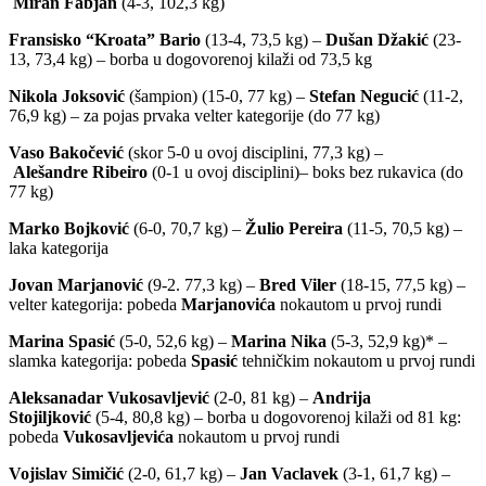
Miran Fabjan
(4-3, 102,3 kg)
Fransisko “Kroata” Bario
(13-4, 73,5 kg) –
Dušan Džakić
(23-
13, 73,4 kg) – borba u dogovorenoj kilaži od 73,5 kg
Nikola Joksović
(šampion) (15-0, 77 kg) –
Stefan Negucić
(11-2,
76,9 kg) – za pojas prvaka velter kategorije (do 77 kg)
Vaso Bakočević
(skor 5-0 u ovoj disciplini, 77,3 kg) –
Alešandre
Ribeiro
(0-1 u ovoj disciplini)– boks bez rukavica (do
77 kg)
Marko Bojković
(6-0, 70,7 kg) –
Žulio Pereira
(11-5, 70,5 kg) –
laka kategorija
Jovan Marjanović
(9-2. 77,3 kg) –
Bred Viler
(18-15, 77,5 kg) –
velter kategorija: pobeda
Marjanovića
nokautom u prvoj rundi
Marina Spasić
(5-0, 52,6 kg) –
Marina Nika
(5-3, 52,9 kg)* –
slamka kategorija: pobeda
Spasić
tehničkim nokautom u prvoj rundi
Aleksanadar Vukosavljević
(2-0, 81 kg) –
Andrija
Stojiljković
(5-4, 80,8 kg) – borba u dogovorenoj kilaži od 81 kg:
pobeda
Vukosavljevića
nokautom u prvoj rundi
Vojislav Simičić
(2-0, 61,7 kg) –
Jan Vaclavek
(3-1, 61,7 kg) –