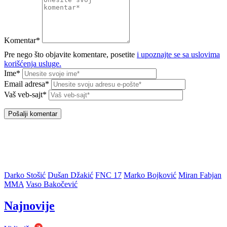
Komentar*
Pre nego što objavite komentare, posetite
i upoznajte se sa uslovima
korišćenja usluge.
Ime*
Email adresa*
Vaš veb-sajt*
Darko Stošić
Dušan Džakić
FNC 17
Marko Bojković
Miran Fabjan
MMA
Vaso Bakočević
Najnovije