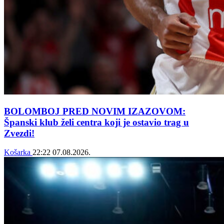
BOLOMBOJ PRED NOVIM IZAZOVOM:
Španski klub želi centra koji je ostavio trag u
Zvezdi!
Košarka
22:22
07.08.2026.