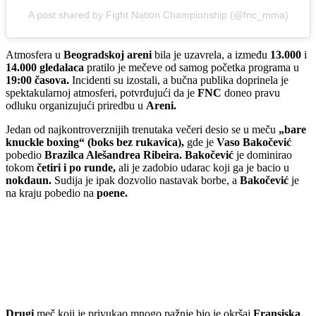
A post shared by Fight Nation Championship (@fnc_mma)
Atmosfera u
Beogradskoj areni
bila je uzavrela, a između
13.000
i
14.000 gledalaca
pratilo je mečeve od samog početka programa u
19:00 časova.
Incidenti su izostali, a bučna publika doprinela je
spektakularnoj atmosferi, potvrđujući da je
FNC
doneo pravu
odluku organizujući priredbu u
Areni.
Jedan od najkontroverznijih trenutaka večeri desio se u meču
„bare
knuckle boxing“ (boks bez rukavica),
gde je
Vaso Bakočević
pobedio
Brazilca Alešandrea Ribeira. Bakočević
je dominirao
tokom
četiri
i po
runde,
ali je zadobio udarac koji ga je bacio u
nokdaun.
Sudija je ipak dozvolio nastavak borbe, a
Bakočević
je
na kraju pobedio na
poene.
Drugi
meč koji je privukao mnogo pažnje bio je okršaj
Fransiska