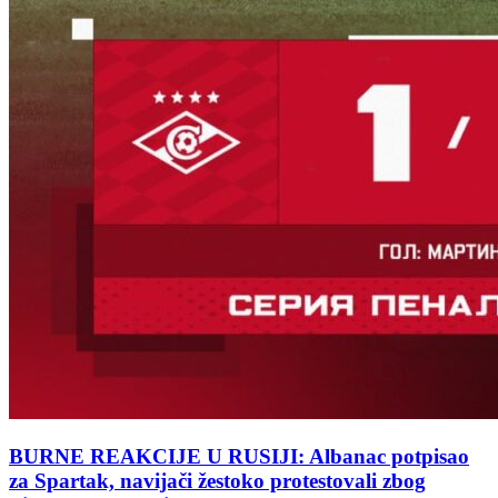
BURNE REAKCIJE U RUSIJI: Albanac potpisao
za Spartak, navijači žestoko protestovali zbog