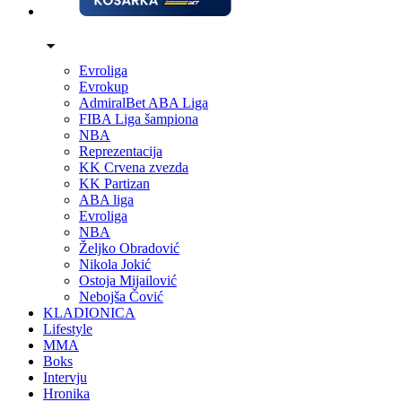
Evroliga
Evrokup
AdmiralBet ABA Liga
FIBA Liga šampiona
NBA
Reprezentacija
KK Crvena zvezda
KK Partizan
ABA liga
Evroliga
NBA
Željko Obradović
Nikola Jokić
Ostoja Mijailović
Nebojša Čović
KLADIONICA
Lifestyle
MMA
Boks
Intervju
Hronika