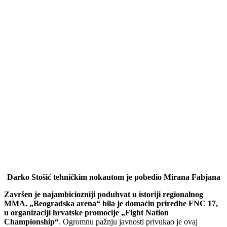
Darko Stošić tehničkim nokautom je pobedio Mirana Fabjana
Završen je najambiciozniji poduhvat u istoriji regionalnog
MMA. „Beogradska arena“ bila je domaćin priredbe FNC 17,
u organizaciji hrvatske promocije „Fight Nation
Championship“
. Ogromnu pažnju javnosti privukao je ovaj