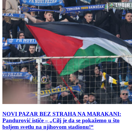
NOVI PAZAR BEZ STRAHA NA MARAKANI:
Pandurović ističe – „Cilj je da se pokažemo u što
boljem svetlu na njihovom stadionu!“