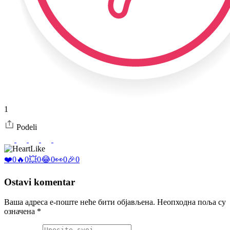
1
Podeli
Like
❤️
0
🔥
0
💥
0
😂
0
👀
0
🎉
0
Ostavi komentar
Ваша адреса е-поште неће бити објављена.
Неопходна поља су
означена
*