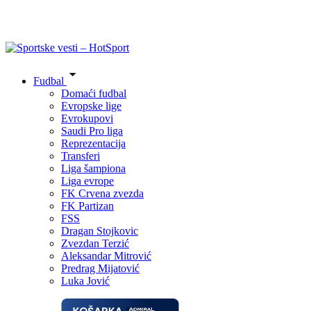
Fudbal
Domaći fudbal
Evropske lige
Evrokupovi
Saudi Pro liga
Reprezentacija
Transferi
Liga šampiona
Liga evrope
FK Crvena zvezda
FK Partizan
FSS
Dragan Stojkovic
Zvezdan Terzić
Aleksandar Mitrović
Predrag Mijatović
Luka Jović