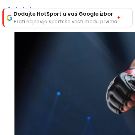
Dodajte HotSport u vaš Google izbor
+
Prati najnovije sportske vesti među prvima