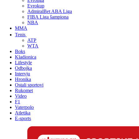
Evroliga
Evrokup
AdmiralBet ABA Liga
FIBA Liga šampiona
NBA
MMA
Tenis
ATP
WTA
Boks
Kladionica
Lifestyle
Odbojka
Intervju
Hronika
Ostali sportovi
Rukomet
Video
F1
Vaterpolo
Atletika
E-sports