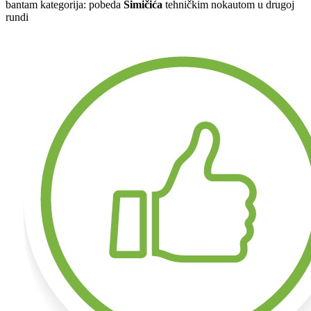
bantam kategorija: pobeda
Simičića
tehničkim nokautom u drugoj
rundi