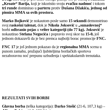
„Kroate“ Barija,
koji je iskoristio svoju
rvačku nadmoć
i tokom
tri runde
dominirao u
parteru
protiv
Dušana Džakića,
jednog od
pionira MMA sa ovih prostora.
Marko Bojković
je nokautom posle samo
15 sekundi
demonstrirao
svoj
raskošni talenat,
dok je
Nikola Joksović
u
„sunaslovnoj“
borbi
odbranio pojas
u
velter kategoriji (do 77
kg). Joksović
je
nokautirao
Stefana Negucića
i popravio svoj skor na
15-0,
još
jednom dokazavši da je bez premca najbolji borac promocije
FNC.
FNC 17
je još jednom pokazao da je
regionalna MMA
scena u
punom zamahu, pružajući ljubiteljima borilačkih sportova
nezaboravnu noć prepunu uzbuđenja i spektakularnih trenutaka.
REZULTATI SVIH BORBI
Glavna borba
(teška kategorija):
Darko Stošić
(21-6, 107,3 kg) –