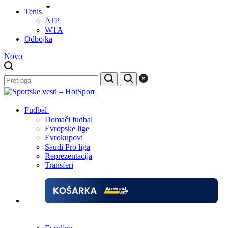
Tenis
ATP
WTA
Odbojka
Novo
Fudbal
Domaći fudbal
Evropske lige
Evrokupovi
Saudi Pro liga
Reprezentacija
Transferi