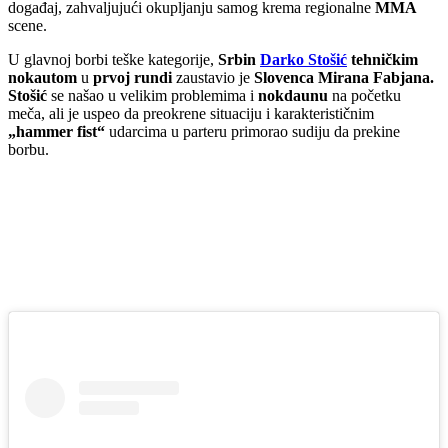
događaj, zahvaljujući okupljanju samog krema regionalne
MMA
scene.
U glavnoj borbi teške kategorije,
Srbin
Darko Stošić
tehničkim
nokautom
u
prvoj rundi
zaustavio je
Slovenca Mirana Fabjana.
Stošić
se našao u velikim problemima i
nokdaunu
na početku
meča, ali je uspeo da preokrene situaciju i karakterističnim
„hammer fist“
udarcima u parteru primorao sudiju da prekine
borbu.