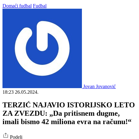
Domaći fudbal
Fudbal
Jovan Jovanović
18:23
26.05.2024.
TERZIĆ NAJAVIO ISTORIJSKO LETO
ZA ZVEZDU: „Da pritisnem dugme,
imali bismo 42 miliona evra na računu!“
Podeli