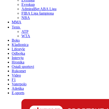
Evroliga
Evrokup
AdmiralBet ABA Liga
FIBA Liga šampiona
NBA
MMA
Tenis
ATP
WTA
Boks
Kladionica
Lifestyle
Odbojka
Intervju
Hronika
Ostali sportovi
Rukomet
Video
F1
Vaterpolo
Atletika
E-sports