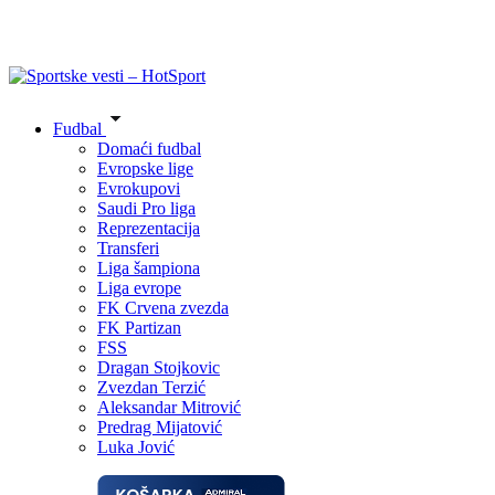
Fudbal
Domaći fudbal
Evropske lige
Evrokupovi
Saudi Pro liga
Reprezentacija
Transferi
Liga šampiona
Liga evrope
FK Crvena zvezda
FK Partizan
FSS
Dragan Stojkovic
Zvezdan Terzić
Aleksandar Mitrović
Predrag Mijatović
Luka Jović