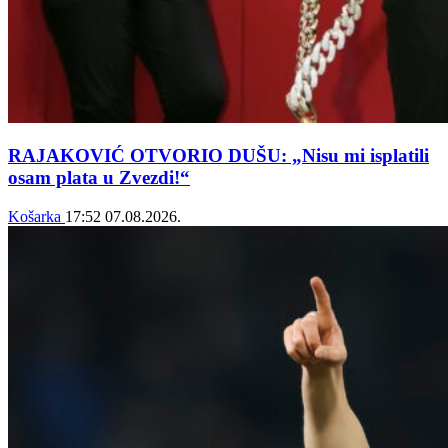
RAJAKOVIĆ OTVORIO DUŠU: „Nisu mi isplatili
osam plata u Zvezdi!“
Košarka
17:52
07.08.2026.