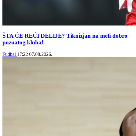
ŠTA ĆE REĆI DELIJE? Tiknizjan na meti dobro
poznatog kluba!
Fudbal
17:22
07.08.2026.