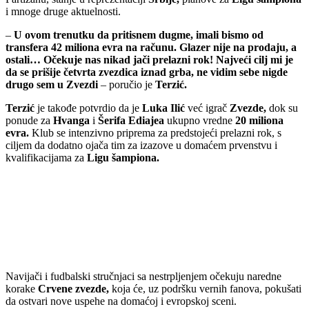
i mnoge druge aktuelnosti.
–
U ovom trenutku da pritisnem dugme, imali bismo od
transfera 42 miliona evra na računu. Glazer nije na prodaju, a
ostali… Očekuje nas nikad jači prelazni rok! Najveći cilj mi je
da se prišije četvrta zvezdica iznad grba, ne vidim sebe nigde
drugo sem u Zvezdi
– poručio je
Terzić.
Terzić
je takođe potvrdio da je
Luka
Ilić
već igrač
Zvezde,
dok su
ponude za
Hvanga
i
Šerifa Ediajea
ukupno vredne
20 miliona
evra.
Klub se intenzivno priprema za predstojeći prelazni rok, s
ciljem da dodatno ojača tim za izazove u domaćem prvenstvu i
kvalifikacijama za
Ligu šampiona.
Navijači i fudbalski stručnjaci sa nestrpljenjem očekuju naredne
korake
Crvene zvezde,
koja će, uz podršku vernih fanova, pokušati
da ostvari nove uspehe na domaćoj i evropskoj sceni.