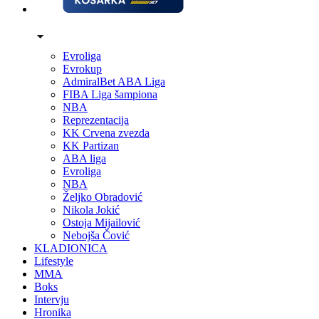
Evroliga
Evrokup
AdmiralBet ABA Liga
FIBA Liga šampiona
NBA
Reprezentacija
KK Crvena zvezda
KK Partizan
ABA liga
Evroliga
NBA
Željko Obradović
Nikola Jokić
Ostoja Mijailović
Nebojša Čović
KLADIONICA
Lifestyle
MMA
Boks
Intervju
Hronika