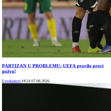
PARTIZAN U PROBLEMU: UEFA pravilo pravi
gužvu!
Evrokupovi
18:24
07.08.2026.