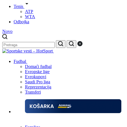
Tenis
ATP
WTA
Odbojka
Novo
Fudbal
Domaći fudbal
Evropske lige
Evrokupovi
Saudi Pro liga
Reprezentacija
Transferi