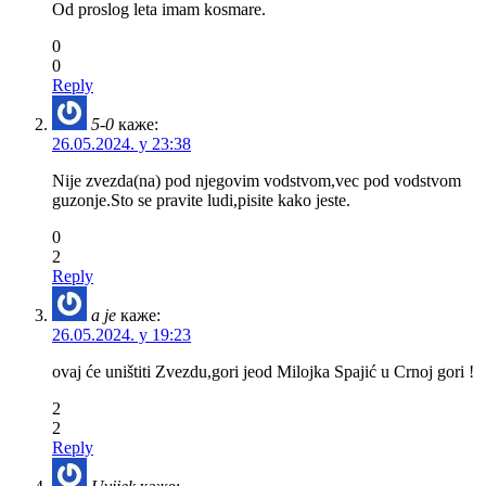
Od proslog leta imam kosmare.
0
0
Reply
5-0
каже:
26.05.2024. у 23:38
Nije zvezda(na) pod njegovim vodstvom,vec pod vodstvom
guzonje.Sto se pravite ludi,pisite kako jeste.
0
2
Reply
a je
каже:
26.05.2024. у 19:23
ovaj će uništiti Zvezdu,gori jeod Milojka Spajić u Crnoj gori !
2
2
Reply