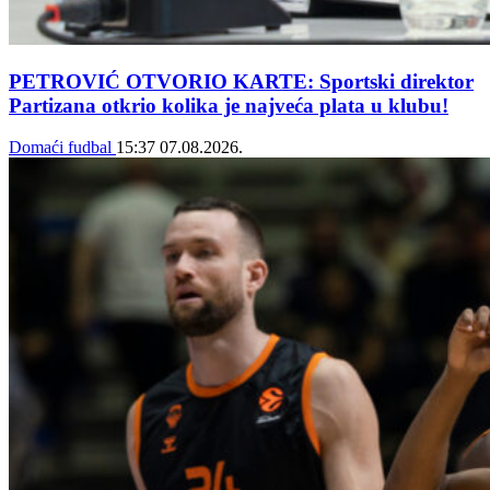
PETROVIĆ OTVORIO KARTE: Sportski direktor
Partizana otkrio kolika je najveća plata u klubu!
Domaći fudbal
15:37
07.08.2026.