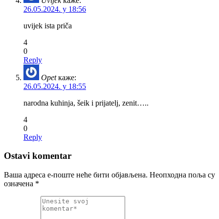
Uvijek
каже:
26.05.2024. у 18:56
uvijek ista priča
4
0
Reply
Opet
каже:
26.05.2024. у 18:55
narodna kuhinja, šeik i prijatelj, zenit…..
4
0
Reply
Ostavi komentar
Ваша адреса е-поште неће бити објављена.
Неопходна поља су
означена
*