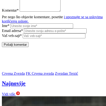
Komentar*
Pre nego što objavite komentare, posetite
i upoznajte se sa uslovima
korišćenja usluge.
Ime*
Email adresa*
Vaš veb-sajt*
Crvena Zvezda
FK Crvena zvezda
Zvezdan Terzić
Najnovije
Vidi više