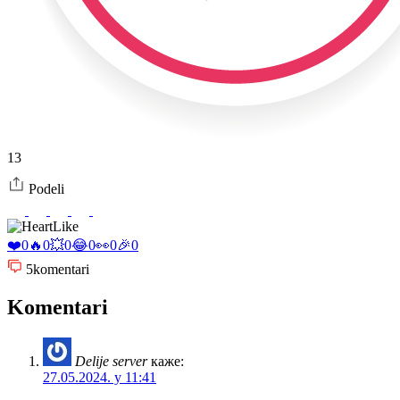
13
Podeli
Like
❤️
0
🔥
0
💥
0
😂
0
👀
0
🎉
0
5
komentari
Komentari
Delije server
каже:
27.05.2024. у 11:41