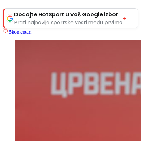
Dodajte HotSport u vaš Google izbor
+
Prati najnovije sportske vesti među prvima
5
komentari