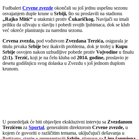
Fudbaleri
Crvene zvezde
okončali su još jednu uspešnu sezonu
osvajanjem duple krune u
Srbiji,
što su proslavili na stadionu
„Rajko Mitić“
u utakmici protiv
Čukaričkog.
Navijači su imali
priliku da uživaju u slavlju i pobedi svojih ljubimaca, dok se klub
već okreće planiranju za narednu sezonu.
Crvena zvezda,
pod vođstvom
Zvezdana Terzića,
osigurala je
titulu prvaka
Srbije
bez ikakvih problema, dok je trofej u
Kupu
Srbije
osvojen nakon uzbudljive pobede protiv
Vojvodine
u finalu
(2:1). Terzić,
koji je na čelu kluba od
2014. godine,
proslavio je
desetu godišnjicu svog dolaska u Zvezdu s još jednom duplom
krunom.
U ponedeljak će biti objavljen ekskluzivni intervju sa
Zvezdanom
Terzićem
za
Sportal
, generalnim direktorom
Crvene zvezde,
u
kojem će govoriti o različitim temama, uključujući dešavanja u
Partizanu, stanje u reprezentaciji
Srbije,
planove za
Ligu šampiona