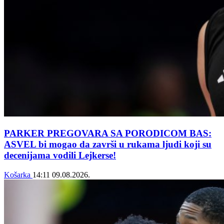
PARKER PREGOVARA SA PORODICOM BAS:
ASVEL bi mogao da završi u rukama ljudi koji su
decenijama vodili Lejkerse!
Košarka
14:11
09.08.2026.