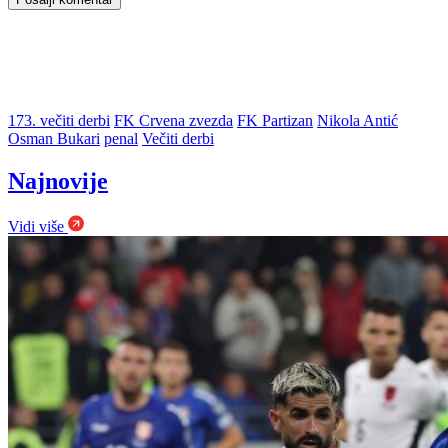
173. večiti derbi
FK Crvena zvezda
FK Partizan
Nikola Antić
Osman Bukari
penal
Večiti derbi
Najnovije
Vidi više