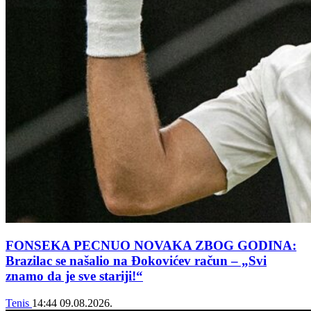
FONSEKA PECNUO NOVAKA ZBOG GODINA:
Brazilac se našalio na Đokovićev račun – „Svi
znamo da je sve stariji!“
Tenis
14:44
09.08.2026.