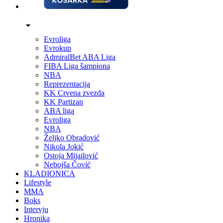
Evroliga
Evrokup
AdmiralBet ABA Liga
FIBA Liga šampiona
NBA
Reprezentacija
KK Crvena zvezda
KK Partizan
ABA liga
Evroliga
NBA
Željko Obradović
Nikola Jokić
Ostoja Mijailović
Nebojša Čović
KLADIONICA
Lifestyle
MMA
Boks
Intervju
Hronika