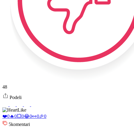
48
Podeli
Like
❤️
0
🔥
0
💥
0
😂
0
👀
0
🎉
0
5
komentari