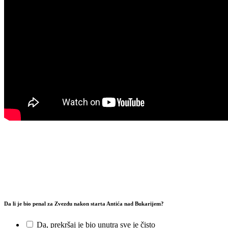
Da li je bio penal za Zvezdu nakon starta Antića nad Bukarijem?
Da, prekršaj je bio unutra sve je čisto