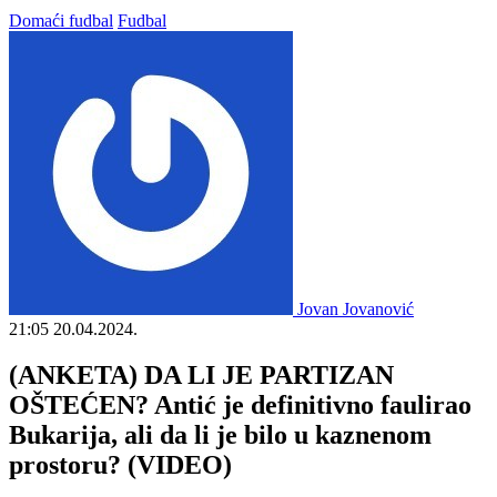
Domaći fudbal
Fudbal
Jovan Jovanović
21:05
20.04.2024.
(ANKETA) DA LI JE PARTIZAN
OŠTEĆEN? Antić je definitivno faulirao
Bukarija, ali da li je bilo u kaznenom
prostoru? (VIDEO)