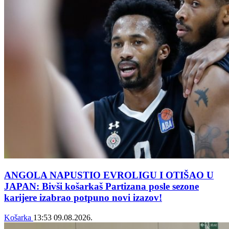
ANGOLA NAPUSTIO EVROLIGU I OTIŠAO U
JAPAN: Bivši košarkaš Partizana posle sezone
karijere izabrao potpuno novi izazov!
Košarka
13:53
09.08.2026.