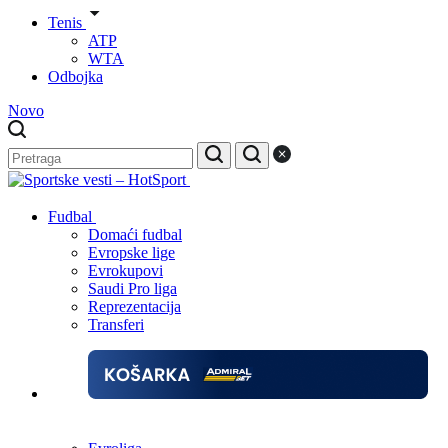
Tenis
ATP
WTA
Odbojka
Novo
Fudbal
Domaći fudbal
Evropske lige
Evrokupovi
Saudi Pro liga
Reprezentacija
Transferi