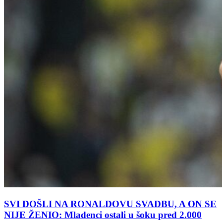
SVI DOŠLI NA RONALDOVU SVADBU, A ON SE
NIJE ŽENIO: Mladenci ostali u šoku pred 2.000