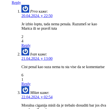
Reply
Prvo
каже:
20.04.2024. у 22:50
Je izbio loptu, tada nema penala. Razumeš se kao
Marica ili se praviš tuta
2
4
Reply
Ivan
каже:
21.04.2024. у 13:00
Cist penal kao suza nema tu sta vise da se komentarise
6
1
Reply
Milan
каже:
22.04.2024. у 02:54
Moralna ciganija misli da je trebalo dosuditi bar jos dva