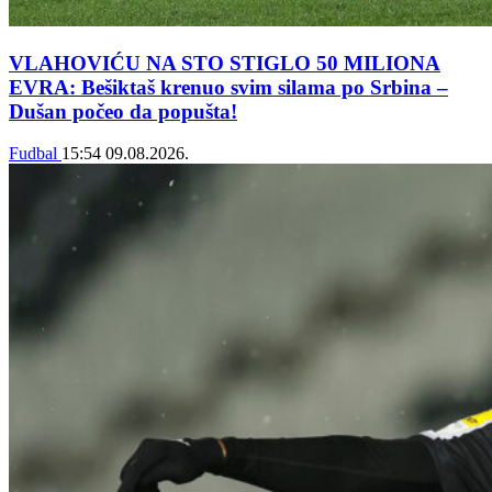
VLAHOVIĆU NA STO STIGLO 50 MILIONA
EVRA: Bešiktaš krenuo svim silama po Srbina –
Dušan počeo da popušta!
Fudbal
15:54
09.08.2026.