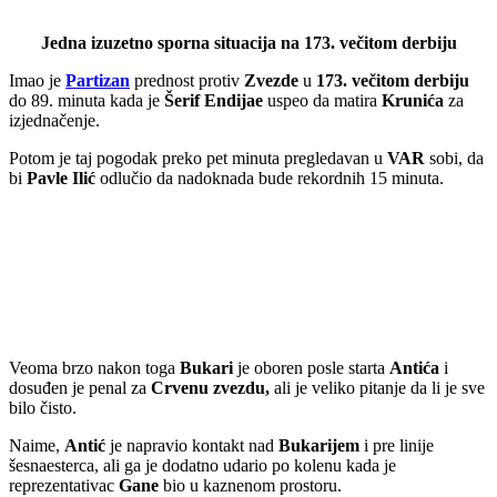
Jedna izuzetno sporna situacija na 173. večitom derbiju
Imao je
Partizan
prednost protiv
Zvezde
u
173. večitom derbiju
do 89. minuta kada je
Šerif Endijae
uspeo da matira
Krunića
za
izjednačenje.
Potom je taj pogodak preko pet minuta pregledavan u
VAR
sobi, da
bi
Pavle Ilić
odlučio da nadoknada bude rekordnih 15 minuta.
Veoma brzo nakon toga
Bukari
je oboren posle starta
Antića
i
dosuđen je penal za
Crvenu zvezdu,
ali je veliko pitanje da li je sve
bilo čisto.
Naime,
Antić
je napravio kontakt nad
Bukarijem
i pre linije
šesnaesterca, ali ga je dodatno udario po kolenu kada je
reprezentativac
Gane
bio u kaznenom prostoru.