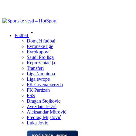
Fudbal
Domaći fudbal
Evropske lige
Evrokupovi
Saudi Pro liga
Reprezentacija
Transferi
Liga šampiona
Liga evrope
FK Crvena zvezda
FK Partizan
FSS
Dragan Stojkovic
Zvezdan Terzić
Aleksandar Mitrović
Predrag Mijatović
Luka Jović