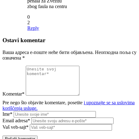
penala za Zvezdu
zbog faula na centru
0
2
Reply
Ostavi komentar
Ваша адреса е-поште неће бити објављена.
Неопходна поља су
означена
*
Komentar*
Pre nego što objavite komentare, posetite
i upoznajte se sa uslovima
korišćenja usluge.
Ime*
Email adresa*
Vaš veb-sajt*