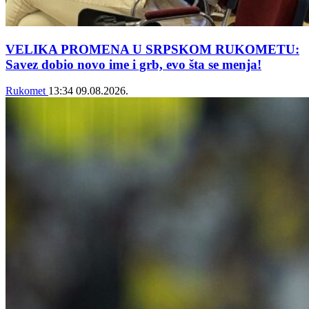
VELIKA PROMENA U SRPSKOM RUKOMETU:
Savez dobio novo ime i grb, evo šta se menja!
Rukomet
13:34
09.08.2026.