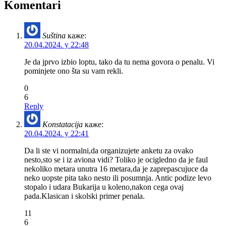
Komentari
Suština
каже:
20.04.2024. у 22:48
Je da jprvo izbio loptu, tako da tu nema govora o penalu. Vi
pominjete ono šta su vam rekli.
0
6
Reply
Konstatacija
каже:
20.04.2024. у 22:41
Da li ste vi normalni,da organizujete anketu za ovako
nesto,sto se i iz aviona vidi? Toliko je ocigledno da je faul
nekoliko metara unutra 16 metara,da je zaprepascujuce da
neko uopste pita tako nesto ili posumnja. Antic podize levo
stopalo i udara Bukarija u koleno,nakon cega ovaj
pada.Klasican i skolski primer penala.
11
6