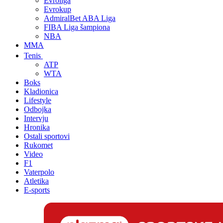
Evroliga
Evrokup
AdmiralBet ABA Liga
FIBA Liga šampiona
NBA
MMA
Tenis
ATP
WTA
Boks
Kladionica
Lifestyle
Odbojka
Intervju
Hronika
Ostali sportovi
Rukomet
Video
F1
Vaterpolo
Atletika
E-sports