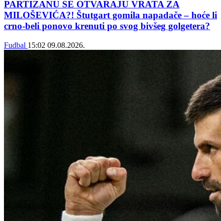
PARTIZANU SE OTVARAJU VRATA ZA
MILOŠEVIĆA?! Štutgart gomila napadače – hoće li
crno-beli ponovo krenuti po svog bivšeg golgetera?
Fudbal
15:02
09.08.2026.