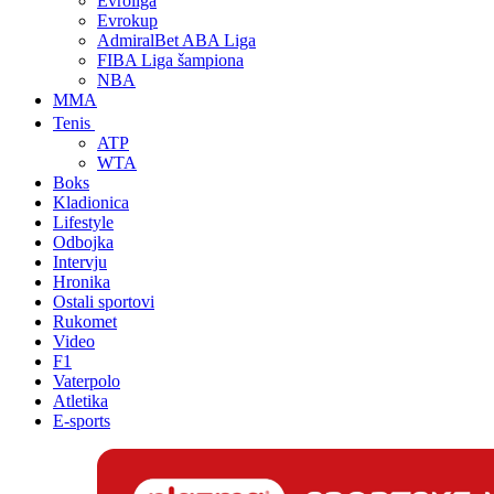
Evroliga
Evrokup
AdmiralBet ABA Liga
FIBA Liga šampiona
NBA
MMA
Tenis
ATP
WTA
Boks
Kladionica
Lifestyle
Odbojka
Intervju
Hronika
Ostali sportovi
Rukomet
Video
F1
Vaterpolo
Atletika
E-sports