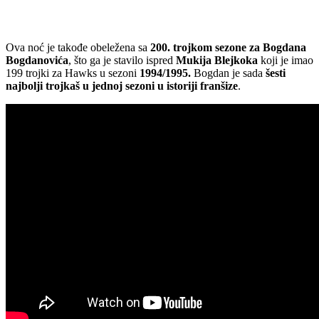
Ova noć je takođe obeležena sa
200. trojkom sezone za Bogdana
Bogdanovića
, što ga je stavilo ispred
Mukija Blejkoka
koji je imao
199 trojki za Hawks u sezoni
1994/1995.
Bogdan je sada
šesti
najbolji trojkaš u jednoj sezoni u istoriji franšize
.