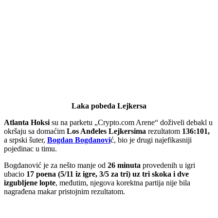
Laka pobeda Lejkersa
Atlanta Hoksi
su na parketu „Crypto.com Arene“ doživeli debakl u
okršaju sa domaćim
Los Anđeles Lejkersima
rezultatom
136:101,
a srpski šuter,
Bogdan Bogdanovi
ć, bio je drugi najefikasniji
pojedinac u timu.
Bogdanović je za nešto manje od
26 minuta
provedenih u igri
ubacio
17 poena (5/11 iz igre, 3/5 za tri) uz tri skoka i dve
izgubljene lopte
, međutim, njegova korektna partija nije bila
nagrađena makar pristojnim rezultatom.