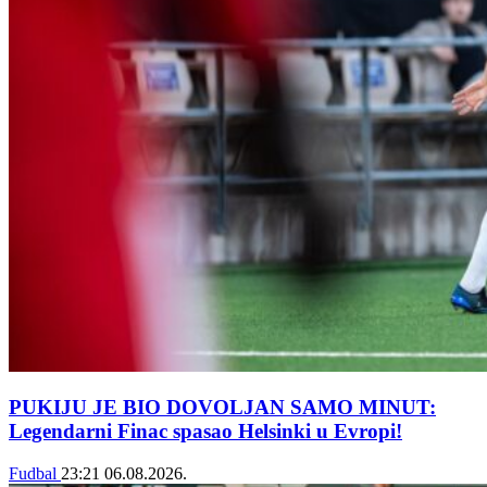
PUKIJU JE BIO DOVOLJAN SAMO MINUT:
Legendarni Finac spasao Helsinki u Evropi!
Fudbal
23:21
06.08.2026.