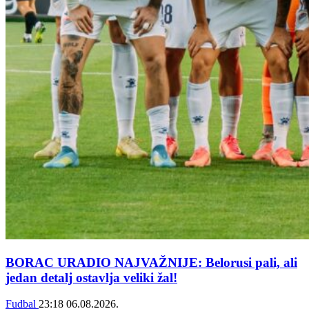
BORAC URADIO NAJVAŽNIJE: Belorusi pali, ali
jedan detalj ostavlja veliki žal!
Fudbal
23:18
06.08.2026.