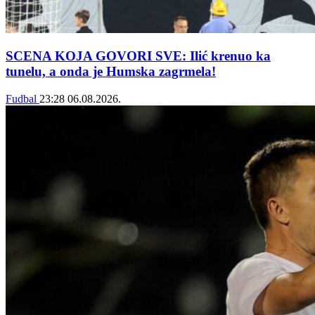
SCENA KOJA GOVORI SVE: Ilić krenuo ka
tunelu, a onda je Humska zagrmela!
Fudbal
23:28
06.08.2026.