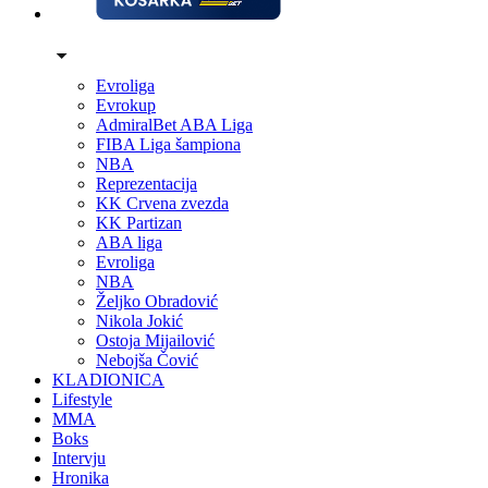
Evroliga
Evrokup
AdmiralBet ABA Liga
FIBA Liga šampiona
NBA
Reprezentacija
KK Crvena zvezda
KK Partizan
ABA liga
Evroliga
NBA
Željko Obradović
Nikola Jokić
Ostoja Mijailović
Nebojša Čović
KLADIONICA
Lifestyle
MMA
Boks
Intervju
Hronika