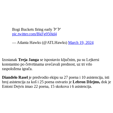
Bogi Buckets firing early 🏹🏹
pic.twitter.com/BkFg950id4
— Atlanta Hawks (@ATLHawks)
March 19, 2024
Izostanak
Treja Janga
se ispostavio ključnim, pa su Lejkersi
konstantno po četvrtinama uvećavali prednost, uz tri vrlo
raspoložena igrača.
Dianđelo Rasel
je predvodio ekipu sa 27 poena i 10 asistencija, isti
broj asistencija za koš i 25 poena ostvario je
Lebron Džejms,
dok je
Entoni Dejvis imao 22 poena, 15 skokova i 6 asistencija.