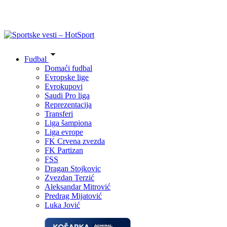
Fudbal
Domaći fudbal
Evropske lige
Evrokupovi
Saudi Pro liga
Reprezentacija
Transferi
Liga šampiona
Liga evrope
FK Crvena zvezda
FK Partizan
FSS
Dragan Stojkovic
Zvezdan Terzić
Aleksandar Mitrović
Predrag Mijatović
Luka Jović