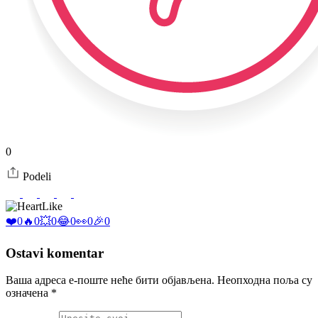
0
Podeli
Like
❤️
0
🔥
0
💥
0
😂
0
👀
0
🎉
0
Ostavi komentar
Ваша адреса е-поште неће бити објављена.
Неопходна поља су
означена
*