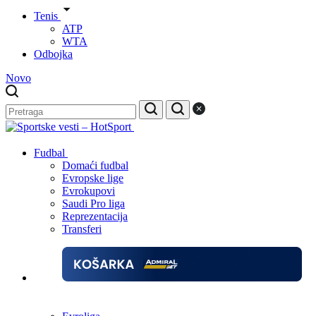
Tenis
ATP
WTA
Odbojka
Novo
Fudbal
Domaći fudbal
Evropske lige
Evrokupovi
Saudi Pro liga
Reprezentacija
Transferi