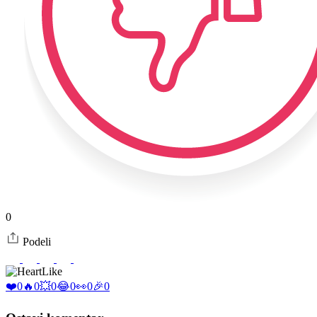
0
Podeli
Like
❤️
0
🔥
0
💥
0
😂
0
👀
0
🎉
0