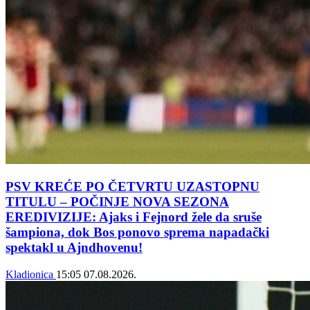
PSV KREĆE PO ČETVRTU UZASTOPNU
TITULU – POČINJE NOVA SEZONA
EREDIVIZIJE: Ajaks i Fejnord žele da sruše
šampiona, dok Bos ponovo sprema napadački
spektakl u Ajndhovenu!
Kladionica
15:05
07.08.2026.