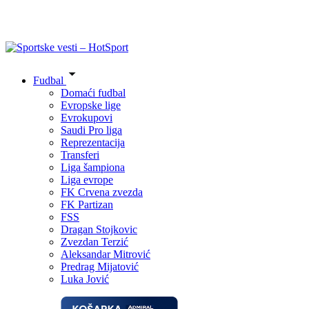
Fudbal
Domaći fudbal
Evropske lige
Evrokupovi
Saudi Pro liga
Reprezentacija
Transferi
Liga šampiona
Liga evrope
FK Crvena zvezda
FK Partizan
FSS
Dragan Stojkovic
Zvezdan Terzić
Aleksandar Mitrović
Predrag Mijatović
Luka Jović