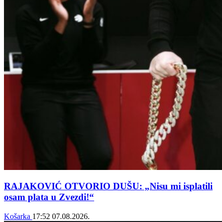
RAJAKOVIĆ OTVORIO DUŠU: „Nisu mi isplatili
osam plata u Zvezdi!“
Košarka
17:52
07.08.2026.