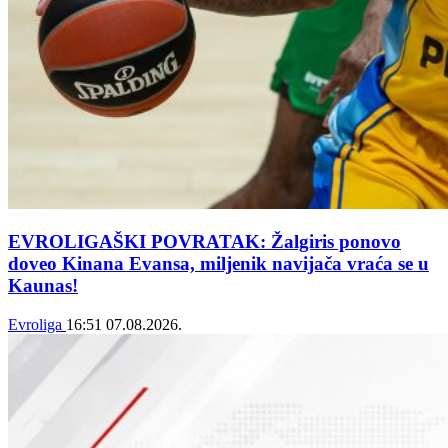
EVROLIGAŠKI POVRATAK: Žalgiris ponovo
doveo Kinana Evansa, miljenik navijača vraća se u
Kaunas!
Evroliga
16:51
07.08.2026.