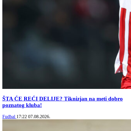
ŠTA ĆE REĆI DELIJE? Tiknizjan na meti dobro
poznatog kluba!
Fudbal
17:22
07.08.2026.