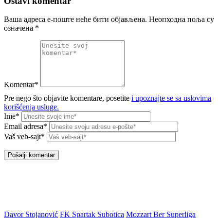
Ostavi komentar
Ваша адреса е-поште неће бити објављена.
Неопходна поља су
означена
*
Komentar*
Pre nego što objavite komentare, posetite
i upoznajte se sa uslovima
korišćenja usluge.
Ime*
Email adresa*
Vaš veb-sajt*
Davor Stojanović
FK Spartak Subotica
Mozzart Ber Superliga