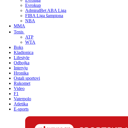
Evroliga
Evrokup
AdmiralBet ABA Liga
FIBA Liga šampiona
NBA
MMA
Tenis
ATP
WTA
Boks
Kladionica
Lifestyle
Odbojka
Intervju
Hronika
Ostali sportovi
Rukomet
Video
F1
Vaterpolo
Atletika
E-sports