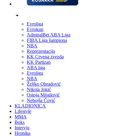
Evroliga
Evrokup
AdmiralBet ABA Liga
FIBA Liga šampiona
NBA
Reprezentacija
KK Crvena zvezda
KK Partizan
ABA liga
Evroliga
NBA
Željko Obradović
Nikola Jokić
Ostoja Mijailović
Nebojša Čović
KLADIONICA
Lifestyle
MMA
Boks
Intervju
Hronika