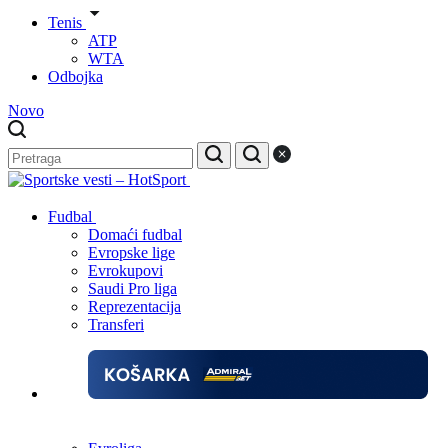
Tenis
ATP
WTA
Odbojka
Novo
Fudbal
Domaći fudbal
Evropske lige
Evrokupovi
Saudi Pro liga
Reprezentacija
Transferi