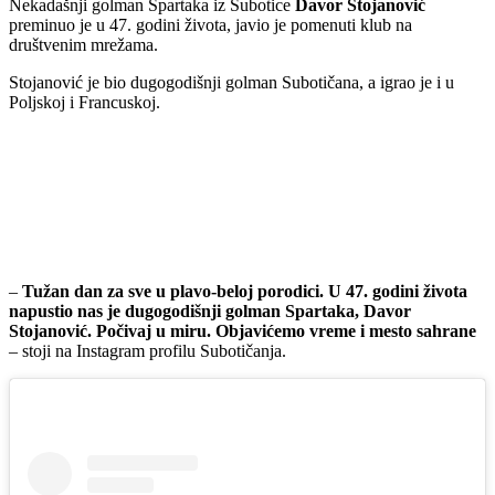
Nekadašnji golman Spartaka iz Subotice
Davor Stojanović
preminuo je u 47. godini života, javio je pomenuti klub na
društvenim mrežama.
Stojanović je bio dugogodišnji golman Subotičana, a igrao je i u
Poljskoj i Francuskoj.
–
Tužan dan za sve u plavo-beloj porodici. U 47. godini života
napustio nas je dugogodišnji golman Spartaka, Davor
Stojanović. Počivaj u miru. Objavićemo vreme i mesto sahrane
– stoji na Instagram profilu Subotičanja.