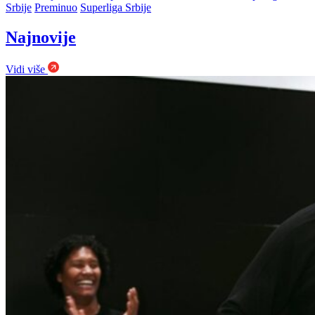
Srbije
Preminuo
Superliga Srbije
Najnovije
Vidi više