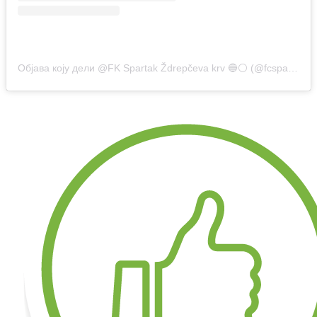
Објава коју дели @FK Spartak Ždrepčeva krv 🔵⚪ (@fcspartaksubotica)