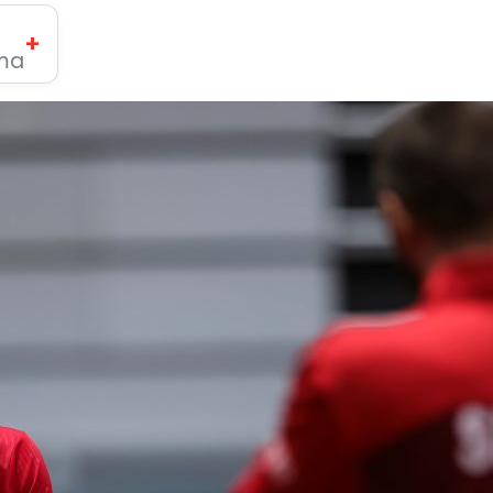
+
ima