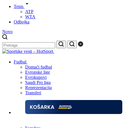
Tenis
ATP
WTA
Odbojka
Novo
Fudbal
Domaći fudbal
Evropske lige
Evrokupovi
Saudi Pro liga
Reprezentacija
Transferi