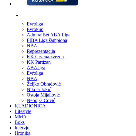
Evroliga
Evrokup
AdmiralBet ABA Liga
FIBA Liga šampiona
NBA
Reprezentacija
KK Crvena zvezda
KK Partizan
ABA liga
Evroliga
NBA
Željko Obradović
Nikola Jokić
Ostoja Mijailović
Nebojša Čović
KLADIONICA
Lifestyle
MMA
Boks
Intervju
Hronika