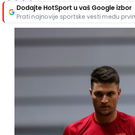
Dodajte HotSport u vaš Google izbor
Prati najnovije sportske vesti među prv