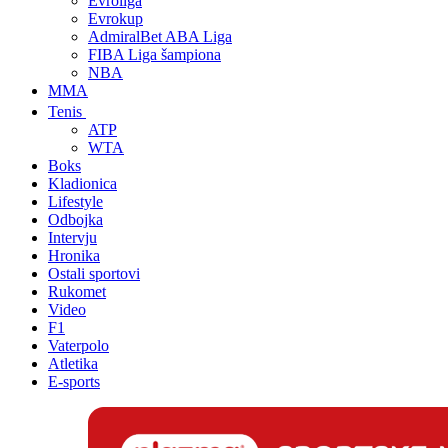
Evroliga
Evrokup
AdmiralBet ABA Liga
FIBA Liga šampiona
NBA
MMA
Tenis
ATP
WTA
Boks
Kladionica
Lifestyle
Odbojka
Intervju
Hronika
Ostali sportovi
Rukomet
Video
F1
Vaterpolo
Atletika
E-sports