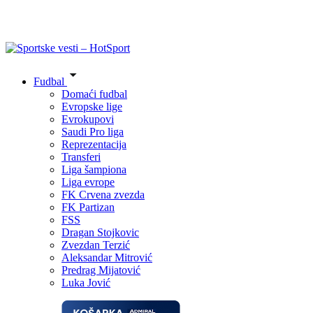
Fudbal
Domaći fudbal
Evropske lige
Evrokupovi
Saudi Pro liga
Reprezentacija
Transferi
Liga šampiona
Liga evrope
FK Crvena zvezda
FK Partizan
FSS
Dragan Stojkovic
Zvezdan Terzić
Aleksandar Mitrović
Predrag Mijatović
Luka Jović