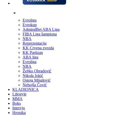
Evroliga
Evrokup
AdmiralBet ABA Liga
FIBA Liga šampiona
NBA
Reprezentacija
KK Crvena zvezda
KK Partizan
ABA liga
Evroliga
NBA
Željko Obradović
Nikola Jokić
Ostoja Mijailović
Nebojša Čović
KLADIONICA
Lifestyle
MMA
Boks
Intervju
Hronika