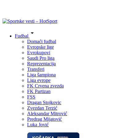
Fudbal
Domaći fudbal
Evropske lige
Evrokupovi
Saudi Pro liga
Reprezentacija
Transferi
Liga šampiona
Liga evrope
FK Crvena zvezda
FK Partizan
FSS
Dragan Stojkovic
Zvezdan Terzić
Aleksandar Mitrović
Predrag Mijatović
Luka Jović