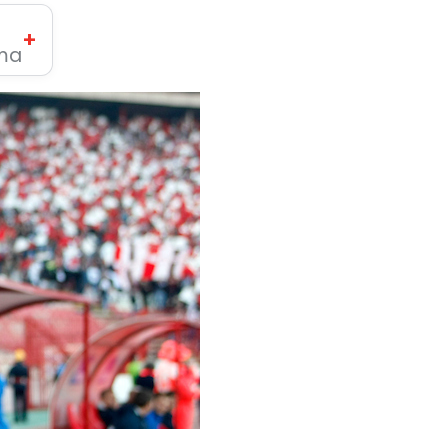
+
ima