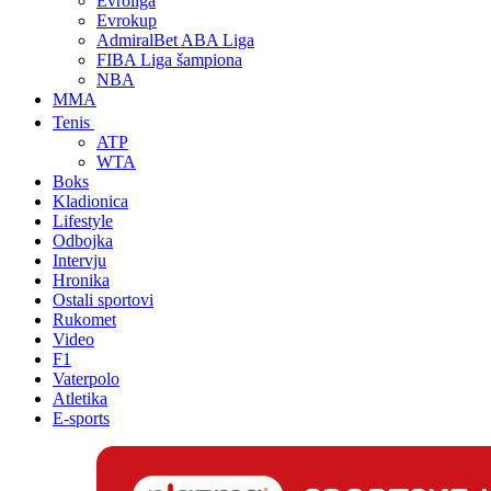
Evroliga
Evrokup
AdmiralBet ABA Liga
FIBA Liga šampiona
NBA
MMA
Tenis
ATP
WTA
Boks
Kladionica
Lifestyle
Odbojka
Intervju
Hronika
Ostali sportovi
Rukomet
Video
F1
Vaterpolo
Atletika
E-sports