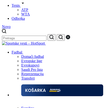
Tenis
ATP
WTA
Odbojka
Novo
Fudbal
Domaći fudbal
Evropske lige
Evrokupovi
Saudi Pro liga
Reprezentacija
Transferi