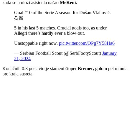
kada se u ulozi asistenta našao
MeKeni.
Goal #10 of the Serie A season for Dušan Vlahović.
💪🏼
5 in his last 5 matches. Crucial goals too, as under
Allegri there’s hardly ever a blow-out.
Unstoppable right now.
pic.twitter.com/QPg7Y58Ha6
— Serbian Football Scout (@SerbFootyScout)
January
21, 2024
Konačnih 0:3 postavio je stameni štoper
Bremer,
golom pet minuta
pre kraja susreta.