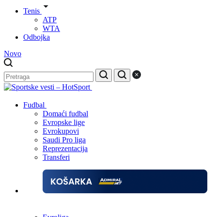
Tenis
ATP
WTA
Odbojka
Novo
Fudbal
Domaći fudbal
Evropske lige
Evrokupovi
Saudi Pro liga
Reprezentacija
Transferi