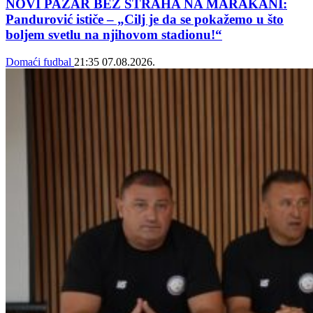
NOVI PAZAR BEZ STRAHA NA MARAKANI:
Pandurović ističe – „Cilj je da se pokažemo u što
boljem svetlu na njihovom stadionu!“
Domaći fudbal
21:35
07.08.2026.