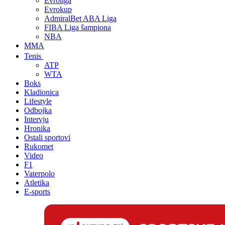
Evroliga
Evrokup
AdmiralBet ABA Liga
FIBA Liga šampiona
NBA
MMA
Tenis
ATP
WTA
Boks
Kladionica
Lifestyle
Odbojka
Intervju
Hronika
Ostali sportovi
Rukomet
Video
F1
Vaterpolo
Atletika
E-sports