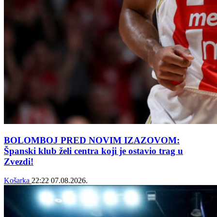
BOLOMBOJ PRED NOVIM IZAZOVOM:
Španski klub želi centra koji je ostavio trag u
Zvezdi!
Košarka
22:22
07.08.2026.