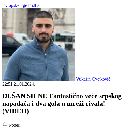
Evropske lige
Fudbal
Vukašin Cvetković
22:51
21.01.2024.
DUŠAN SILNI! Fantastično veče srpskog
napadača i dva gola u mreži rivala!
(VIDEO)
Podeli