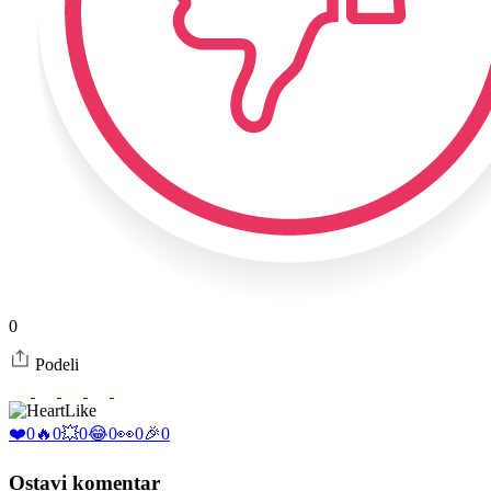
0
Podeli
Like
❤️
0
🔥
0
💥
0
😂
0
👀
0
🎉
0
Ostavi komentar