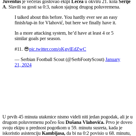
Juventus
je večeras gostovao ekipi
Lećea
u okviru 21. kola
Serije
A
. Slavili su gosti sa 0:3, nakon sjajnog drugog poluvremena.
I talked about this before. You hardly ever see an easy
finish/tap-in for Vlahović, but here we finally have it.
In a more attacking system, he’d have at least 4 or 5
similar goals per season.
#11. 😎
pic.twitter.com/oKgvlEdZwC
— Serbian Football Scout (@SerbFootyScout)
January
21, 2024
U prvih 45 minuta utakmice nismo videli niti jedan pogodak, ali je u
drugom poluvremenu počeo šou
Dušana Vlahovića.
Prvo je doveo
svoju ekipu u prednost pogotkom u 59. minutu susreta, kada je
iskoristio asistenciju
Kambijasa,
da bi na 0:2 povisio u 68. minutu,