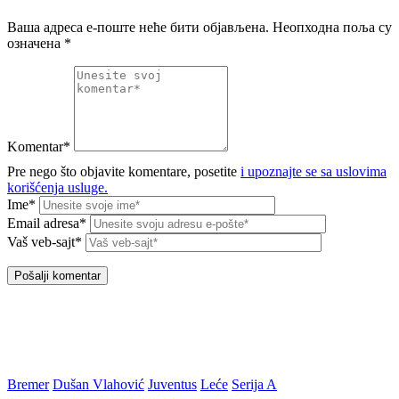
Ваша адреса е-поште неће бити објављена.
Неопходна поља су
означена
*
Komentar*
Pre nego što objavite komentare, posetite
i upoznajte se sa uslovima
korišćenja usluge.
Ime*
Email adresa*
Vaš veb-sajt*
Bremer
Dušan Vlahović
Juventus
Leće
Serija A