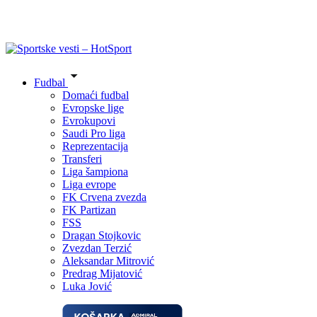
Fudbal
Domaći fudbal
Evropske lige
Evrokupovi
Saudi Pro liga
Reprezentacija
Transferi
Liga šampiona
Liga evrope
FK Crvena zvezda
FK Partizan
FSS
Dragan Stojkovic
Zvezdan Terzić
Aleksandar Mitrović
Predrag Mijatović
Luka Jović