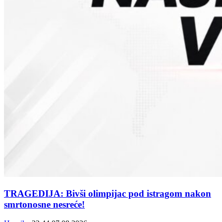
TRAGEDIJA: Bivši olimpijac pod istragom nakon
smrtonosne nesreće!