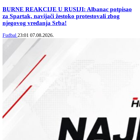
BURNE REAKCIJE U RUSIJI: Albanac potpisao
za Spartak, navijači žestoko protestovali zbog
njegovog vređanja Srba!
Fudbal
23:01
07.08.2026.