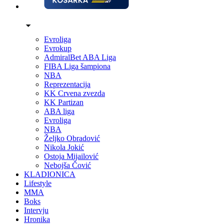
Evroliga
Evrokup
AdmiralBet ABA Liga
FIBA Liga šampiona
NBA
Reprezentacija
KK Crvena zvezda
KK Partizan
ABA liga
Evroliga
NBA
Željko Obradović
Nikola Jokić
Ostoja Mijailović
Nebojša Čović
KLADIONICA
Lifestyle
MMA
Boks
Intervju
Hronika