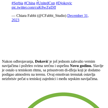
#Serbia
#China
#UnitedCup
#Djokovic
pic.twitter.com/cuK8wZgDff
— Chiara Fabbi (@CFabbi_Studio)
December 31,
2023
Nakon odbrojavanja,
Đoković
je još jednom zahvalio vernim
navijačima i poželeo svima srećnu i uspešnu
Novu godinu.
Slavlje
je ostalo u teniskom ritmu, sa prisustvom di-džeja koji je dodatno
podigao atmosferu na terenu. Ovaj emotivan trenutak ostavlja
neizbrisiv pečat u teniskoj zajednici i među srpskim navijačima.