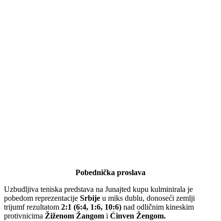
Pobednička proslava
Uzbudljiva teniska predstava na Junajted kupu kulminirala je
pobedom reprezentacije
Srbije
u miks dublu, donoseći zemlji
trijumf rezultatom
2:1 (6:4, 1:6, 10:6)
nad odličnim kineskim
protivnicima
Žiženom Žangom
i
Ćinven Žengom.