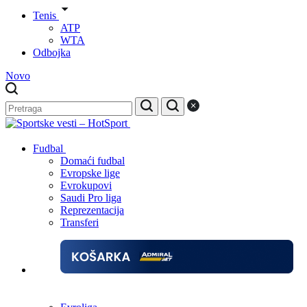
Tenis
ATP
WTA
Odbojka
Novo
Fudbal
Domaći fudbal
Evropske lige
Evrokupovi
Saudi Pro liga
Reprezentacija
Transferi