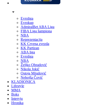
Evroliga
Evrokup
AdmiralBet ABA Liga
FIBA Liga šampiona
NBA
Reprezentacija
KK Crvena zvezda
KK Partizan
ABA liga
Evroliga
NBA
Željko Obradović
Nikola Jokić
Ostoja Mijailović
Nebojša Čović
KLADIONICA
Lifestyle
MMA
Boks
Intervju
Hronika