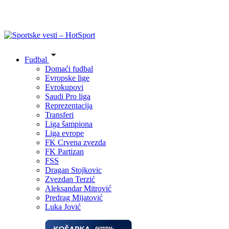
Fudbal
Domaći fudbal
Evropske lige
Evrokupovi
Saudi Pro liga
Reprezentacija
Transferi
Liga šampiona
Liga evrope
FK Crvena zvezda
FK Partizan
FSS
Dragan Stojkovic
Zvezdan Terzić
Aleksandar Mitrović
Predrag Mijatović
Luka Jović