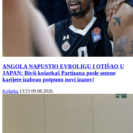
ANGOLA NAPUSTIO EVROLIGU I OTIŠAO U
JAPAN: Bivši košarkaš Partizana posle sezone
karijere izabrao potpuno novi izazov!
Košarka
13:53
09.08.2026.