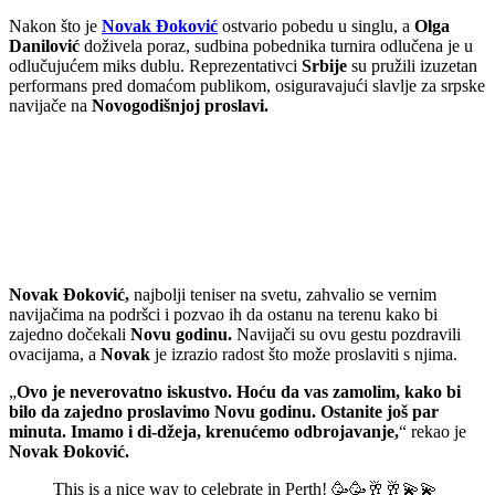
Nakon što je
Novak Đoković
ostvario pobedu u singlu, a
Olga
Danilović
doživela poraz, sudbina pobednika turnira odlučena je u
odlučujućem miks dublu. Reprezentativci
Srbije
su pružili izuzetan
performans pred domaćom publikom, osiguravajući slavlje za srpske
navijače na
Novogodišnjoj proslavi.
Novak Đoković,
najbolji teniser na svetu, zahvalio se vernim
navijačima na podršci i pozvao ih da ostanu na terenu kako bi
zajedno dočekali
Novu godinu.
Navijači su ovu gestu pozdravili
ovacijama, a
Novak
je izrazio radost što može proslaviti s njima.
„
Ovo je neverovatno iskustvo. Hoću da vas zamolim, kako bi
bilo da zajedno proslavimo Novu godinu. Ostanite još par
minuta. Imamo i di-džeja, krenućemo odbrojavanje,
“ rekao je
Novak Đoković.
This is a nice way to celebrate in Perth! 🥳🥳🥂🥂💫💫