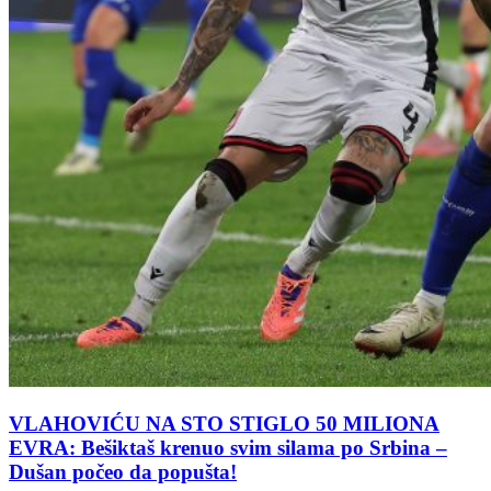
VLAHOVIĆU NA STO STIGLO 50 MILIONA
EVRA: Bešiktaš krenuo svim silama po Srbina –
Dušan počeo da popušta!