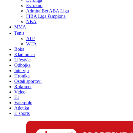
Evroliga
Evrokup
AdmiralBet ABA Liga
FIBA Liga šampiona
NBA
MMA
Tenis
ATP
WTA
Boks
Kladionica
Lifestyle
Odbojka
Intervju
Hronika
Ostali sportovi
Rukomet
Video
F1
Vaterpolo
Atletika
E-sports