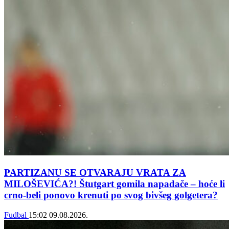
PARTIZANU SE OTVARAJU VRATA ZA
MILOŠEVIĆA?! Štutgart gomila napadače – hoće li
crno-beli ponovo krenuti po svog bivšeg golgetera?
Fudbal
15:02
09.08.2026.