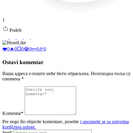
1
Podeli
Like
❤️
0
🔥
0
💥
0
😂
0
👀
0
🎉
0
Ostavi komentar
Ваша адреса е-поште неће бити објављена.
Неопходна поља су
означена
*
Komentar*
Pre nego što objavite komentare, posetite
i upoznajte se sa uslovima
korišćenja usluge.
Ime*