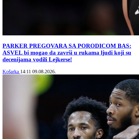
PARKER PREGOVARA SA PORODICOM BAS:
ASVEL bi mogao da završi u rukama ljudi koji su
decenijama vodili Lejkerse!
Košarka
14:11
09.08.2026.