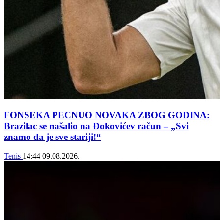
FONSEKA PECNUO NOVAKA ZBOG GODINA:
Brazilac se našalio na Đokovićev račun – „Svi
znamo da je sve stariji!“
Tenis
14:44
09.08.2026.