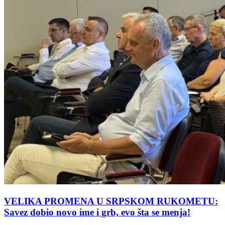
VELIKA PROMENA U SRPSKOM RUKOMETU:
Savez dobio novo ime i grb, evo šta se menja!