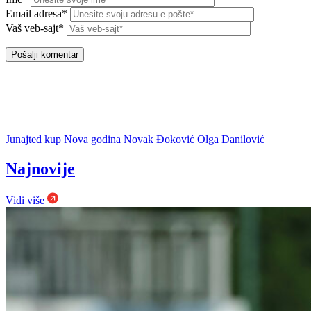
Email adresa*
Vaš veb-sajt*
Junajted kup
Nova godina
Novak Đoković
Olga Danilović
Najnovije
Vidi više