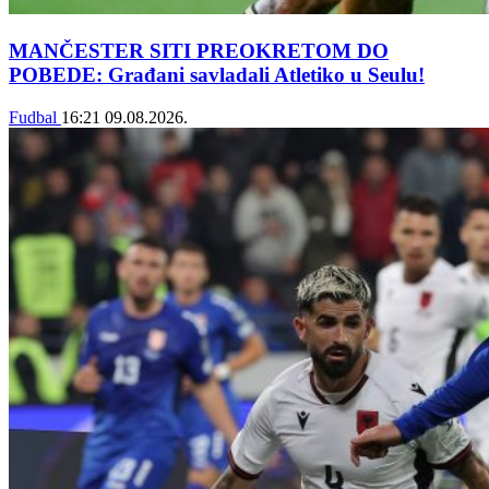
MANČESTER SITI PREOKRETOM DO
POBEDE: Građani savladali Atletiko u Seulu!
Fudbal
16:21
09.08.2026.