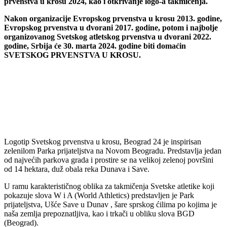
prvenstva u krosu 2024, kao i otkrivanje logo-a takmičenja.
Nakon organizacije Evropskog prvenstva u krosu 2013. godine,
Evropskog prvenstva u dvorani 2017. godine, potom i najbolje
organizovanog Svetskog atletskog prvenstva u dvorani 2022.
godine,
Srbija će 30. marta 2024. godine biti domaćin
SVETSKOG PRVENSTVA U KROSU.
Logotip Svetskog prvenstva u krosu, Beograd 24 je inspirisan
zelenilom Parka prijateljstva na Novom Beogradu. Predstavlja jedan
od najvećih parkova grada i prostire se na velikoj zelenoj površini
od 14 hektara, duž obala reka Dunava i Save.
U ramu karakterističnog oblika za takmičenja Svetske atletike koji
pokazuje slova W i A (World Athletics) predstavljen je Park
prijateljstva, Ušće Save u Dunav , šare sprskog ćilima po kojima je
naša zemlja prepoznatljiva, kao i trkači u obliku slova BGD
(Beograd).