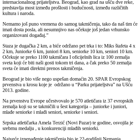
internacionalnog prijateljstva. Beograd, kao grad na ušću dve reke,
predstavlja most između prošlosti i budućnosti, između različitih
kultura i naroda.
Nemamo još puno vremena do samog takmičenja, tako da naš tim će
imati dosta posla, ali nesumnjivo nas očekuje još jedan vrhunsko
organizovani događaj.”
Staza je dugačka 2 km, a biće održano pet trka i to: Miks štafeta 4 x
2 km, Juniorke 6 km, juniori 8 km, seniorke 10 km, seniori 10 km.
Očekuje se preko 1100 takmičara I oficijelnih lica iz 100 zemalja
sveta koji će biti naši gosti tokom tri dana, a čak preko 50 zemalja
sveta će imati direktni prenos takmičenja.
Beograd je bio više nego uspešan domaćin 20. SPAR Evropskog
prvenstva u krosu koje je održano u “Parku prijateljstva” na Ušću
2013. godine.
Na prvenstvu Evrope učestvovalo je 570 atletičara iz 37 evropskih
zemalja koji su se takmičili u šest kategorija – juniorke i juniori,
mlađe seniorke i mlađi seniori, seniorke i seniori.
Srpska atletičarka Amela Terzić (Novi Pazar) te godine, osvojila je
srebrnu medalju , u konkurenciji mlađih seniorki.
Najveće iznenađenje takmičenja bio je 22-godišnji Nemanja