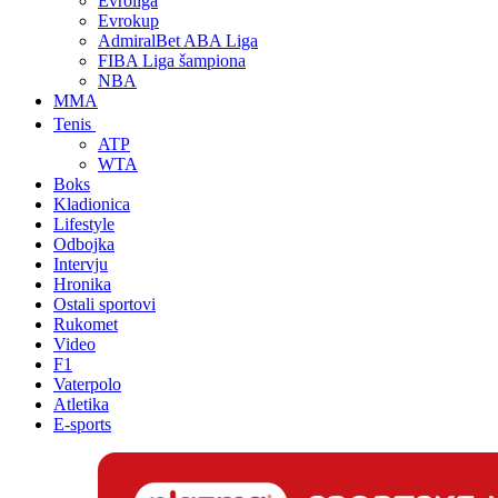
Evroliga
Evrokup
AdmiralBet ABA Liga
FIBA Liga šampiona
NBA
MMA
Tenis
ATP
WTA
Boks
Kladionica
Lifestyle
Odbojka
Intervju
Hronika
Ostali sportovi
Rukomet
Video
F1
Vaterpolo
Atletika
E-sports