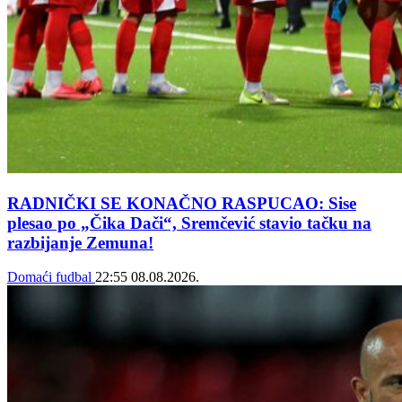
RADNIČKI SE KONAČNO RASPUCAO: Sise
plesao po „Čika Dači“, Sremčević stavio tačku na
razbijanje Zemuna!
Domaći fudbal
22:55
08.08.2026.