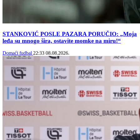
STANKOVIĆ POSLE PAZARA PORUČIO: „Moja
leđa su mnogo šira, ostavite momke na miru!“
Domaći fudbal
22:33
08.08.2026.