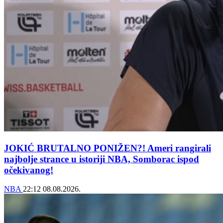
JOKIĆ BRUTALNO PONIŽEN?! Ameri rangirali
najbolje strance u istoriji NBA, Somborac ispod
očekivanog!
NBA
22:12
08.08.2026.