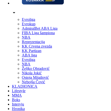
Evroliga
Evrokup
AdmiralBet ABA Liga
FIBA Liga šampiona
NBA
Reprezentacija
KK Crvena zvezda
KK Partizan
ABA liga
Evroliga
NBA
Željko Obradović
Nikola Jokić
Ostoja Mijailović
Nebojša Čović
KLADIONICA
Lifestyle
MMA
Boks
Intervju
Hronika