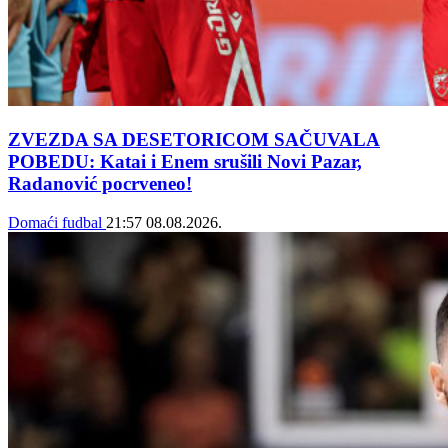
ZVEZDA SA DESETORICOM SAČUVALA
POBEDU: Katai i Enem srušili Novi Pazar,
Radanović pocrveneo!
Domaći fudbal
21:57
08.08.2026.