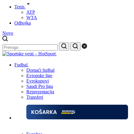
Tenis
ATP
WTA
Odbojka
Novo
Fudbal
Domaći fudbal
Evropske lige
Evrokupovi
Saudi Pro liga
Reprezentacija
Transferi