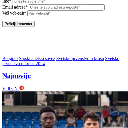
Ime*
Email adresa*
Vaš veb-sajt*
Beograd
Srpski atletski savez
Svetsko prvenstvo u krosu
Svetsko
prvenstvo u krosu 2024
Najnovije
Vidi više