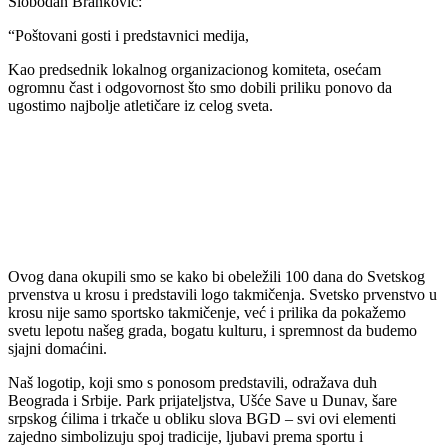
Slobodan Branković:
“Poštovani gosti i predstavnici medija,
Kao predsednik lokalnog organizacionog komiteta, osećam
ogromnu čast i odgovornost što smo dobili priliku ponovo da
ugostimo najbolje atletičare iz celog sveta.
Ovog dana okupili smo se kako bi obeležili 100 dana do Svetskog
prvenstva u krosu i predstavili logo takmičenja. Svetsko prvenstvo u
krosu nije samo sportsko takmičenje, već i prilika da pokažemo
svetu lepotu našeg grada, bogatu kulturu, i spremnost da budemo
sjajni domaćini.
Naš logotip, koji smo s ponosom predstavili, odražava duh
Beograda i Srbije. Park prijateljstva, Ušće Save u Dunav, šare
srpskog ćilima i trkače u obliku slova BGD – svi ovi elementi
zajedno simbolizuju spoj tradicije, ljubavi prema sportu i