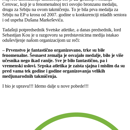
Cerovac, koji je u fenomenalnoj trci osvojio bronzanu medalju,
drugu za Srbiju na ovom takmičenju. To je bila prva medalja za
Srbiju na EP u krosu od 2007. godine u konkurenciji mlađih seniora
i od uspeha Dušana Markeševića.
Tadašnji potpredsednik Svetske atletike, a danas predsednik, lord
Sebastijan Kou je u razgovoru sa predstavnicima medija istakao
oduševljenje našom organizacijom uz reči:
– Prvenstvo je fantastično organizovano, trke su bile
fenomenalne. Šesnaest zemalja je osvajalo medalje, bilo je više
učesnika nego ikad ranije. Sve je bilo fantastično, pa i
vremenski uslovi. Srpska atletika je zaista sjajna i mislim da su
pred vama tek godine i godine organizovanja velikih
medjunarodnih takmičenja.
I bio je upravu!!! Idemo dalje u nove pobede!!!