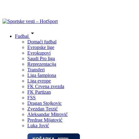
Fudbal
Domaći fudbal
Evropske lige
Evrokupovi
Saudi Pro liga
Reprezentacija
Transferi
Liga šampiona
Liga evrope
FK Crvena zvezda
FK Partizan
FSS
Dragan Stojkovic
Zvezdan Terzić
Aleksandar Mitrović
Predrag Mijatović
Luka Jović