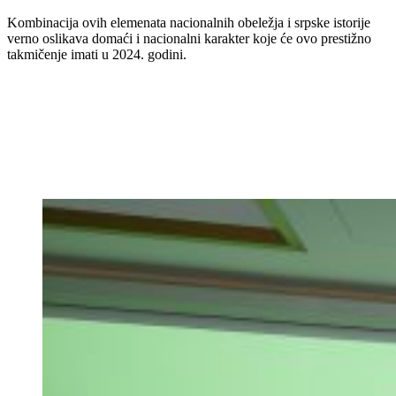
Kombinacija ovih elemenata nacionalnih obeležja i srpske istorije
verno oslikava domaći i nacionalni karakter koje će ovo prestižno
takmičenje imati u 2024. godini.