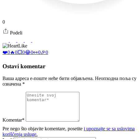
0
Podeli
Like
❤️
0
🔥
0
💥
0
😂
0
👀
0
🎉
0
Ostavi komentar
Ваша адреса е-поште неће бити објављена.
Неопходна поља су
означена
*
Komentar*
Pre nego što objavite komentare, posetite
i upoznajte se sa uslovima
korišćenja usluge.