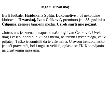
Tuga u Hrvatskoj!
Bivši fudbaler
Hajduka
iz
Splita
,
Lokomotive
i još nekolicine
klubova u
Hrvatskoj, Ivan Čeliković,
preminuo je u
35. godini u
Ćilipima,
prenose tamošnji mediji.
Uzrok smrti nije poznat.
„Jutros nas je iznenada napustio naš dragi Ivan Čeliković. Uvek
drag i veseo, dobri duh kluba i mesta, na terenu i izvan njega, veliki
prijatelj. Teško je zamisliti da te više nema. U ovom trenutku teško
je naći prave reči, bol i tuga su veliki“, oglasio se FK Konavljanin
na društvenim mrežama.