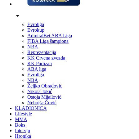
Evroliga
Evrokup
AdmiralBet ABA Liga
FIBA Liga šampiona
NBA
Reprezentacija
KK Crvena zvezda
KK Partizan
ABA liga
Evroliga
NBA
Željko Obradović
Nikola Jokić
Ostoja Mijailović
Nebojša Čović
KLADIONICA
Lifestyle
MMA
Boks
Intervju
Hronika