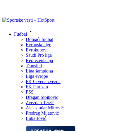
Fudbal
Domaći fudbal
Evropske lige
Evrokupovi
Saudi Pro liga
Reprezentacija
Transferi
Liga šampiona
Liga evrope
FK Crvena zvezda
FK Partizan
FSS
Dragan Stojkovic
Zvezdan Terzić
Aleksandar Mitrović
Predrag Mijatović
Luka Jović