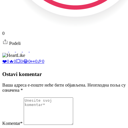
0
Podeli
Like
❤️
0
🔥
0
💥
0
😂
0
👀
0
🎉
0
Ostavi komentar
Ваша адреса е-поште неће бити објављена.
Неопходна поља су
означена
*
Komentar*