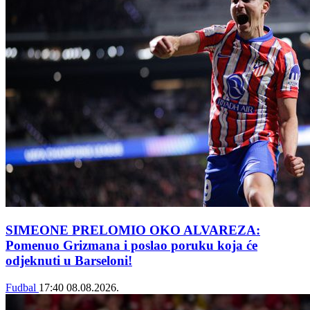
SIMEONE PRELOMIO OKO ALVAREZA:
Pomenuo Grizmana i poslao poruku koja će
odjeknuti u Barseloni!
Fudbal
17:40
08.08.2026.