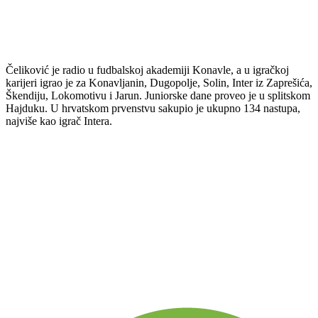
Čeliković je radio u fudbalskoj akademiji Konavle, a u igračkoj
karijeri igrao je za Konavljanin, Dugopolje, Solin, Inter iz Zaprešića,
Škendiju, Lokomotivu i Jarun. Juniorske dane proveo je u splitskom
Hajduku. U hrvatskom prvenstvu sakupio je ukupno 134 nastupa,
najviše kao igrač Intera.