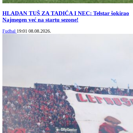
HLADAN TUŠ ZA TADIĆA I NEC: Telstar šokirao
Najmegen već na startu sezone!
Fudbal
19:01
08.08.2026.