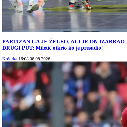
PARTIZAN GA JE ŽELEO, ALI JE ON IZABRAO
DRUGI PUT: Miletić otkrio ko je presudio!
Košarka
16:08
08.08.2026.