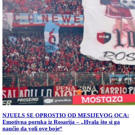
NJUELS SE OPROSTIO OD MESIJEVOG OCA:
Emotivna poruka iz Rosarija – „Hvala što si ga
naučio da voli ove boje“