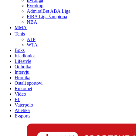
Evroliga
Evrokup
AdmiralBet ABA Liga
FIBA Liga šampiona
NBA
MMA
Tenis
ATP
WTA
Boks
Kladionica
Lifestyle
Odbojka
Intervju
Hronika
Ostali sportovi
Rukomet
Video
F1
Vaterpolo
Atletika
E-sports