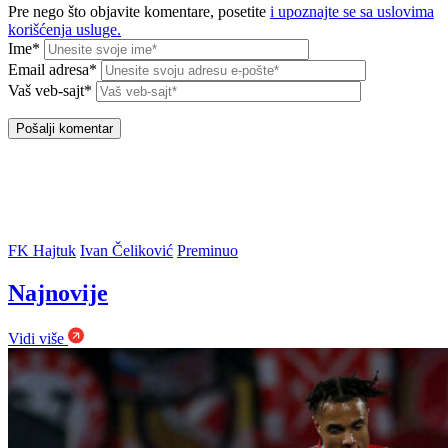
Pre nego što objavite komentare, posetite
i upoznajte se sa uslovima
korišćenja usluge.
Ime*
Email adresa*
Vaš veb-sajt*
FK Hajtuk
Ivan Čeliković
Preminuo
Najnovije
Vidi više