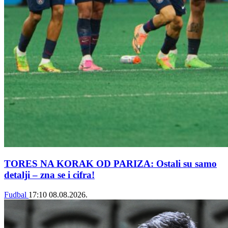
TORES NA KORAK OD PARIZA: Ostali su samo
detalji – zna se i cifra!
Fudbal
17:10
08.08.2026.