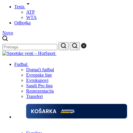
Tenis
ATP
WTA
Odbojka
Novo
Fudbal
Domaći fudbal
Evropske lige
Evrokupovi
Saudi Pro liga
Reprezentacija
Transferi