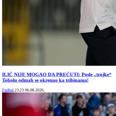
ILIĆ NIJE MOGAO DA PREĆUTI: Posle „trojke“
Tobolu odmah se okrenuo ka tribinama!
Fudbal
23:23
06.08.2026.