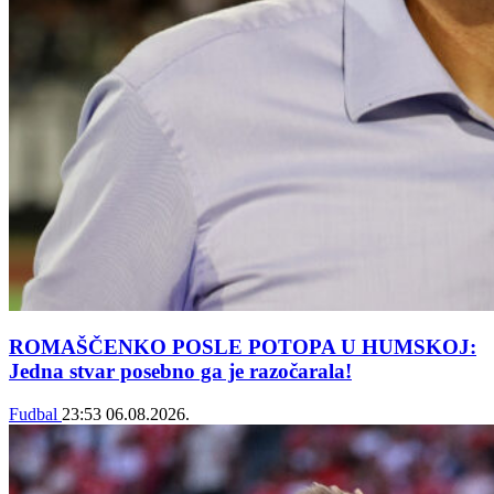
ROMAŠČENKO POSLE POTOPA U HUMSKOJ:
Jedna stvar posebno ga je razočarala!
Fudbal
23:53
06.08.2026.