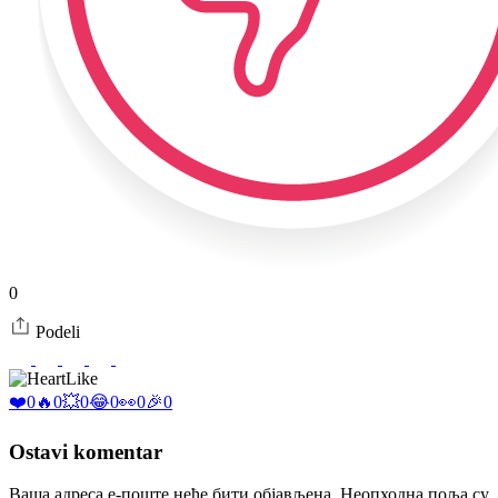
0
Podeli
Like
❤️
0
🔥
0
💥
0
😂
0
👀
0
🎉
0
Ostavi komentar
Ваша адреса е-поште неће бити објављена.
Неопходна поља су