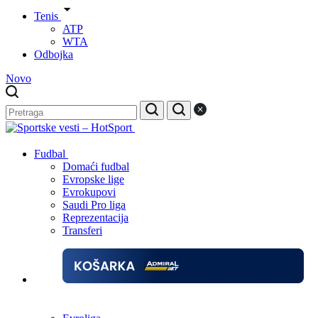
Tenis
ATP
WTA
Odbojka
Novo
Fudbal
Domaći fudbal
Evropske lige
Evrokupovi
Saudi Pro liga
Reprezentacija
Transferi