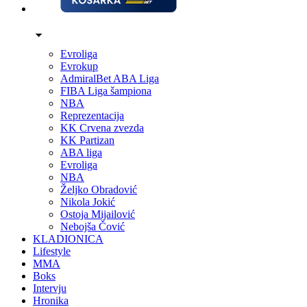
Evroliga
Evrokup
AdmiralBet ABA Liga
FIBA Liga šampiona
NBA
Reprezentacija
KK Crvena zvezda
KK Partizan
ABA liga
Evroliga
NBA
Željko Obradović
Nikola Jokić
Ostoja Mijailović
Nebojša Čović
KLADIONICA
Lifestyle
MMA
Boks
Intervju
Hronika