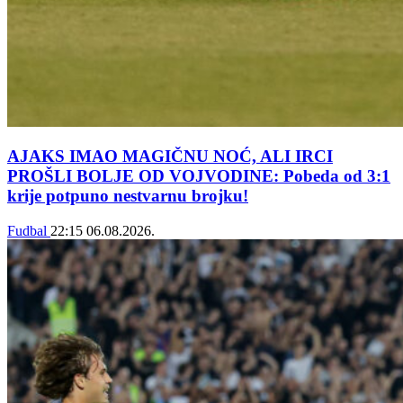
AJAKS IMAO MAGIČNU NOĆ, ALI IRCI
PROŠLI BOLJE OD VOJVODINE: Pobeda od 3:1
krije potpuno nestvarnu brojku!
Fudbal
22:15
06.08.2026.