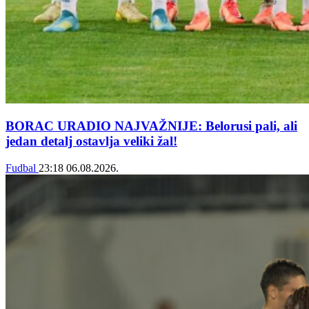
BORAC URADIO NAJVAŽNIJE: Belorusi pali, ali
jedan detalj ostavlja veliki žal!
Fudbal
23:18
06.08.2026.