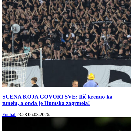
SCENA KOJA GOVORI SVE: Ilić krenuo ka
tunelu, a onda je Humska zagrmela!
Fudbal
23:28
06.08.2026.