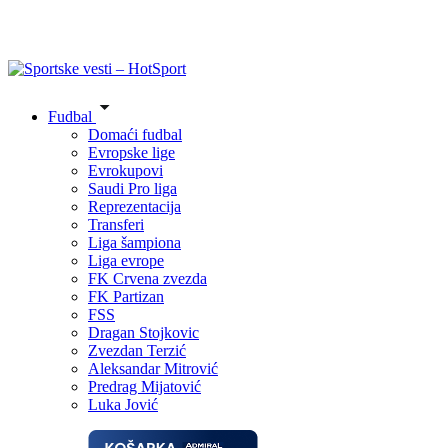
Fudbal
Domaći fudbal
Evropske lige
Evrokupovi
Saudi Pro liga
Reprezentacija
Transferi
Liga šampiona
Liga evrope
FK Crvena zvezda
FK Partizan
FSS
Dragan Stojkovic
Zvezdan Terzić
Aleksandar Mitrović
Predrag Mijatović
Luka Jović