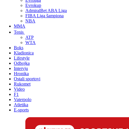
Evroliga
Evrokup
AdmiralBet ABA Liga
FIBA Liga šampiona
NBA
MMA
Tenis
ATP
WTA
Boks
Kladionica
Lifestyle
Odbojka
Intervju
Hronika
Ostali sportovi
Rukomet
Video
F1
Vaterpolo
Atletika
E-sports