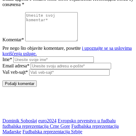
означена
*
Komentar*
Pre nego što objavite komentare, posetite
i upoznajte se sa uslovima
korišćenja usluge.
Ime*
Email adresa*
Vaš veb-sajt*
Dominik Soboslaj
euro2024
Evropsko prvenstvo u fudbalu
fudbalska reprezentacija Crne Gore
Fudbalska reprezentacija
Mađarske
Fudbalska reprezentacija Srbije