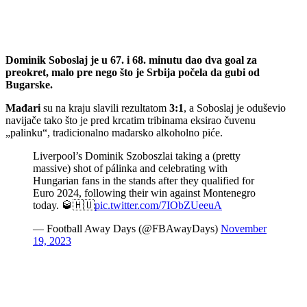
Dominik Soboslaj je u 67. i 68. minutu dao dva goal za
preokret, malo pre nego što je Srbija počela da gubi od
Bugarske.
Mađari
su na kraju slavili rezultatom
3:1
, a Soboslaj je oduševio
navijače tako što je pred krcatim tribinama eksirao čuvenu
„palinku“, tradicionalno mađarsko alkoholno piće.
Liverpool’s Dominik Szoboszlai taking a (pretty
massive) shot of pálinka and celebrating with
Hungarian fans in the stands after they qualified for
Euro 2024, following their win against Montenegro
today. 🥃🇭🇺
pic.twitter.com/7IObZUeeuA
— Football Away Days (@FBAwayDays)
November
19, 2023