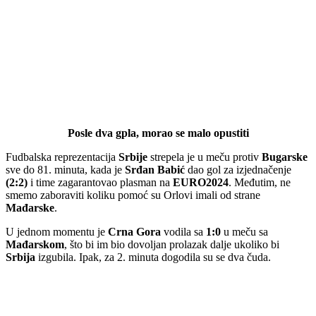
Posle dva gpla, morao se malo opustiti
Fudbalska reprezentacija
Srbije
strepela je u meču protiv
Bugarske
sve do 81. minuta, kada je
Srđan Babić
dao gol za izjednačenje
(2:2)
i time zagarantovao plasman na
EURO2024
. Međutim, ne
smemo zaboraviti koliku pomoć su Orlovi imali od strane
Mađarske
.
U jednom momentu je
Crna Gora
vodila sa
1:0
u meču sa
Mađarskom
, što bi im bio dovoljan prolazak dalje ukoliko bi
Srbija
izgubila. Ipak, za 2. minuta dogodila su se dva čuda.