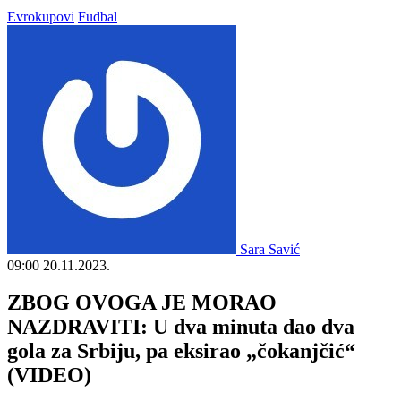
Evrokupovi
Fudbal
Sara Savić
09:00
20.11.2023.
ZBOG OVOGA JE MORAO
NAZDRAVITI: U dva minuta dao dva
gola za Srbiju, pa eksirao „čokanjčić“
(VIDEO)