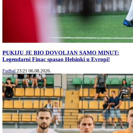
PUKIJU JE BIO DOVOLJAN SAMO MINUT:
Legendarni Finac spasao Helsinki u Evropi!
Fudbal
23:21
06.08.2026.