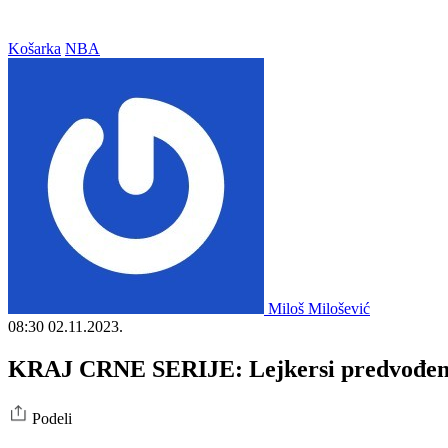
Košarka
NBA
Miloš Milošević
08:30
02.11.2023.
KRAJ CRNE SERIJE: Lejkersi predvođeni 
Podeli