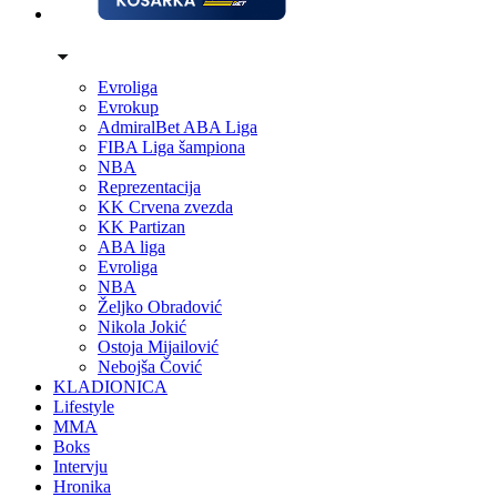
Evroliga
Evrokup
AdmiralBet ABA Liga
FIBA Liga šampiona
NBA
Reprezentacija
KK Crvena zvezda
KK Partizan
ABA liga
Evroliga
NBA
Željko Obradović
Nikola Jokić
Ostoja Mijailović
Nebojša Čović
KLADIONICA
Lifestyle
MMA
Boks
Intervju
Hronika