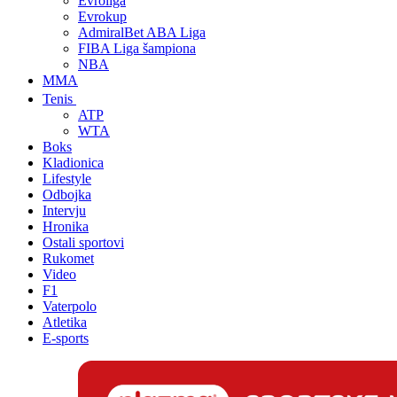
Evroliga
Evrokup
AdmiralBet ABA Liga
FIBA Liga šampiona
NBA
MMA
Tenis
ATP
WTA
Boks
Kladionica
Lifestyle
Odbojka
Intervju
Hronika
Ostali sportovi
Rukomet
Video
F1
Vaterpolo
Atletika
E-sports