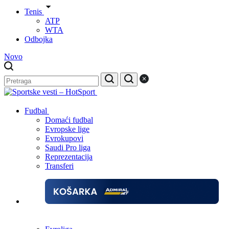
Tenis
ATP
WTA
Odbojka
Novo
Fudbal
Domaći fudbal
Evropske lige
Evrokupovi
Saudi Pro liga
Reprezentacija
Transferi