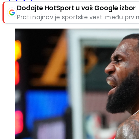
Dodajte HotSport u vaš Google izbor
Prati najnovije sportske vesti među prv