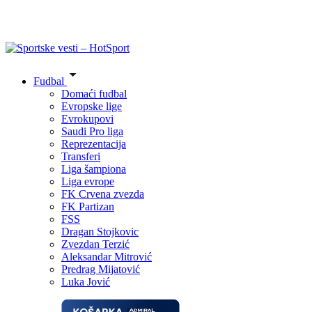
Fudbal
Domaći fudbal
Evropske lige
Evrokupovi
Saudi Pro liga
Reprezentacija
Transferi
Liga šampiona
Liga evrope
FK Crvena zvezda
FK Partizan
FSS
Dragan Stojkovic
Zvezdan Terzić
Aleksandar Mitrović
Predrag Mijatović
Luka Jović