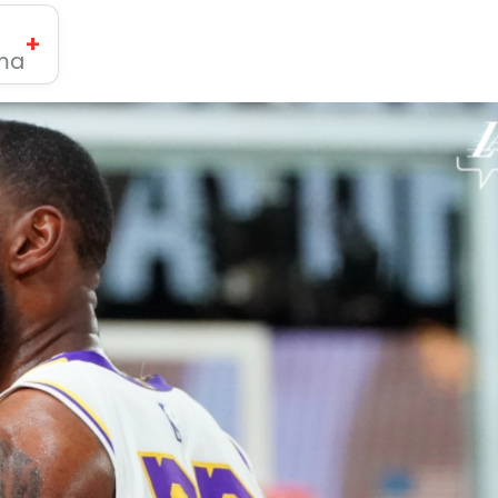
+
ima