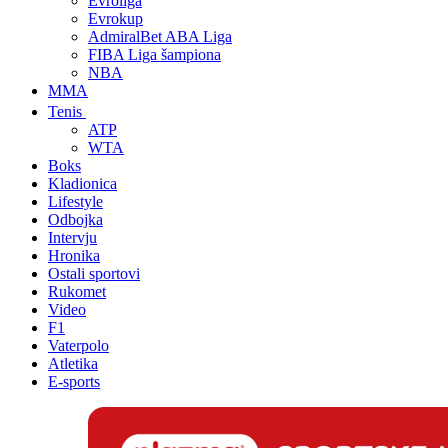
Evroliga
Evrokup
AdmiralBet ABA Liga
FIBA Liga šampiona
NBA
MMA
Tenis
ATP
WTA
Boks
Kladionica
Lifestyle
Odbojka
Intervju
Hronika
Ostali sportovi
Rukomet
Video
F1
Vaterpolo
Atletika
E-sports