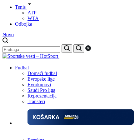
Tenis
ATP
WTA
Odbojka
Novo
Fudbal
Domaći fudbal
Evropske lige
Evrokupovi
Saudi Pro liga
Reprezentacija
Transferi