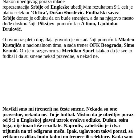
Nakon ubedljivog poraza mlade
reprezentacija
Srbije
od
Engleske
ubedljivim rezultatom 9:1 ceh je
platio selektor ‘
Orlića’, Dušan Đorđević. Fudbalski savez
Srbije
doneo je odluku da on bude smenjen, a da na njegovo mesto
dođe doskorašnji
Piksijev
pomoćnik u
A timu, Ljubinko
Drulović.
O ovom raspletu događaja govorio je nekadašnji pomoćnik
Mladen
Krstajića
u nacionalnom timu, a sada trener
OFK Beograda, Simo
Krunić.
On je u razgovoru za
Meridian Sport
istakao da je sve to
fudbal i da su smene nekad pravedne, a nekad ne.
Navikli smo mi (treneri) na česte smene. Nekada su one
pravedne, nekada ne. To je fudbal. Mislim da je ubedljiv poraz
od 9:1 u Engleskoj glavni uzrok ovakve odluke. Dušan, osim
toga, nije imao loše rezultate. Naprotiv, zabeležio je i dva
trijumfa na tri odigrana meča. Ipak, uglavnom takvi porazi, sa
velikom razliku, budu kobni po trenere ili selektore. Kada sam