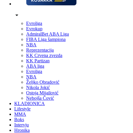
Evroliga
Evrokup
AdmiralBet ABA Liga
FIBA Liga šampiona
NBA
Reprezentacija
KK Crvena zvezda
KK Partizan
ABA liga
Evroliga
NBA
Željko Obradović
Nikola Jokić
Ostoja Mijailović
Nebojša Čović
KLADIONICA
Lifestyle
MMA
Boks
Intervju
Hronika