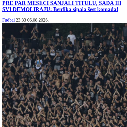
PRE PAR MESECI SANJALI TITULU, SADA IH
SVI DEMOLIRAJU: Benfika sipala šest komada!
Fudbal
23:33
06.08.2026.