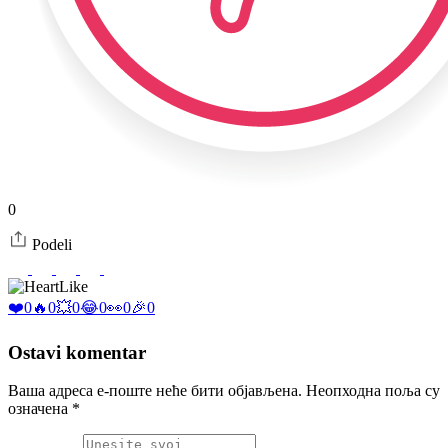
0
Podeli
Like
❤️
0
🔥
0
💥
0
😂
0
👀
0
🎉
0
Ostavi komentar
Ваша адреса е-поште неће бити објављена.
Неопходна поља су
означена
*