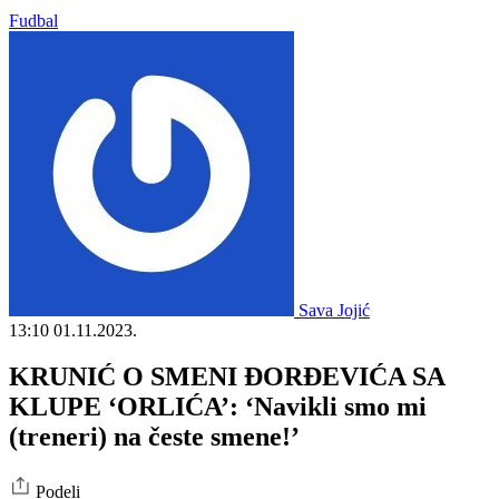
Fudbal
Sava Jojić
13:10
01.11.2023.
KRUNIĆ O SMENI ĐORĐEVIĆA SA
KLUPE ‘ORLIĆA’: ‘Navikli smo mi
(treneri) na česte smene!’
Podeli