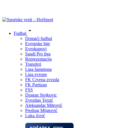
Fudbal
Domaći fudbal
Evropske lige
Evrokupovi
Saudi Pro liga
Reprezentacija
Transferi
Liga šampiona
Liga evrope
FK Crvena zvezda
FK Partizan
FSS
Dragan Stojkovic
Zvezdan Terzić
Aleksandar Mitrović
Predrag Mijatović
Luka Jović