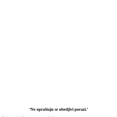
‘Ne opraštaju se ubedjivi porazi.’