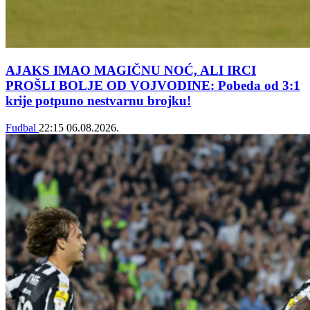
AJAKS IMAO MAGIČNU NOĆ, ALI IRCI
PROŠLI BOLJE OD VOJVODINE: Pobeda od 3:1
krije potpuno nestvarnu brojku!
Fudbal
22:15
06.08.2026.