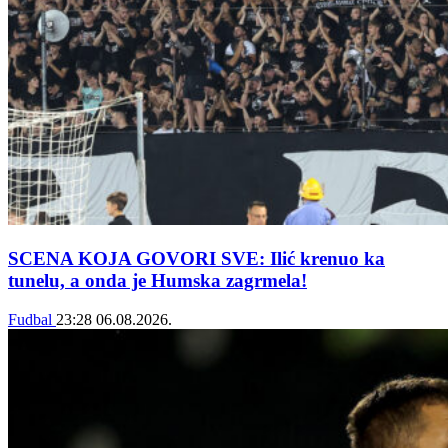
SCENA KOJA GOVORI SVE: Ilić krenuo ka
tunelu, a onda je Humska zagrmela!
Fudbal
23:28
06.08.2026.