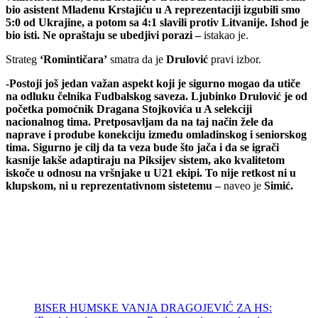
bio asistent Mladenu Krstajiću u A reprezentaciji izgubili smo
5:0 od Ukrajine, a potom sa 4:1 slavili protiv Litvanije. Ishod je
bio isti. Ne opraštaju se ubedjivi porazi –
istakao je.
Strateg
‘Romintičara’
smatra da je
Drulović
pravi izbor.
-Postoji još jedan važan aspekt koji je sigurno mogao da utiče
na odluku čelnika Fudbalskog saveza. Ljubinko Drulović je od
početka pomoćnik Dragana Stojkovića u A selekciji
nacionalnog tima. Pretposavljam da na taj način žele da
naprave i prodube konekciju između omladinskog i seniorskog
tima. Sigurno je cilj da ta veza bude što jača i da se igrači
kasnije lakše adaptiraju na Piksijev sistem, ako kvalitetom
iskoče u odnosu na vršnjake u U21 ekipi. To nije retkost ni u
klupskom, ni u reprezentativnom sistetemu –
naveo je
Simić.
BISER HUMSKE VANJA DRAGOJEVIĆ ZA HS: