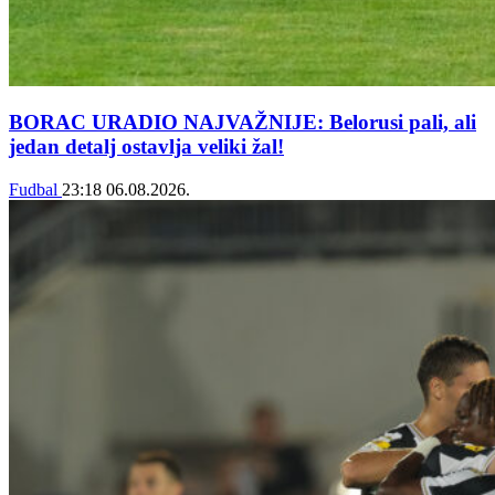
BORAC URADIO NAJVAŽNIJE: Belorusi pali, ali
jedan detalj ostavlja veliki žal!
Fudbal
23:18
06.08.2026.