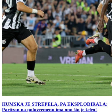
HUMSKA JE STREPELA, PA EKSPLODIRALA:
Partizan na poluvremenu ima ono što je želeo!