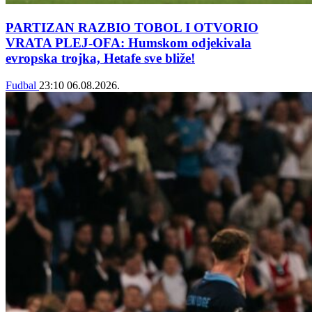
PARTIZAN RAZBIO TOBOL I OTVORIO
VRATA PLEJ-OFA: Humskom odjekivala
evropska trojka, Hetafe sve bliže!
Fudbal
23:10
06.08.2026.