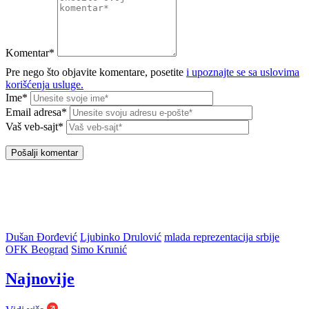
Komentar*
Pre nego što objavite komentare, posetite
i upoznajte se sa uslovima
korišćenja usluge.
Ime*
Email adresa*
Vaš veb-sajt*
Dušan Đorđević
Ljubinko Drulović
mlada reprezentacija srbije
OFK Beograd
Simo Krunić
Najnovije