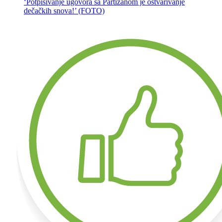
‘Potpisivanje ugovora sa Partizanom je ostvarivanje
dečačkih snova!’ (FOTO)