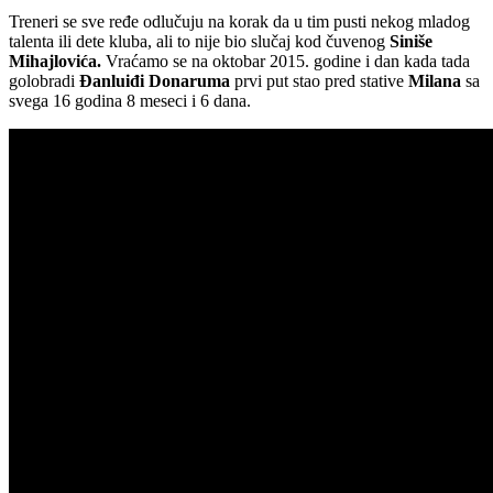
Treneri se sve ređe odlučuju na korak da u tim pusti nekog mladog
talenta ili dete kluba, ali to nije bio slučaj kod čuvenog
Siniše
Mihajlovića.
Vraćamo se na oktobar 2015. godine i dan kada tada
golobradi
Đanluiđi Donaruma
prvi put stao pred stative
Milana
sa
svega 16 godina 8 meseci i 6 dana.