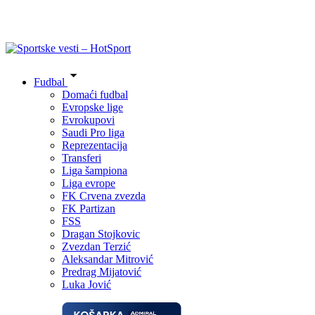
Fudbal
Domaći fudbal
Evropske lige
Evrokupovi
Saudi Pro liga
Reprezentacija
Transferi
Liga šampiona
Liga evrope
FK Crvena zvezda
FK Partizan
FSS
Dragan Stojkovic
Zvezdan Terzić
Aleksandar Mitrović
Predrag Mijatović
Luka Jović