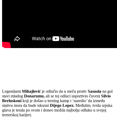
Legendarni
Mihajlović
je odlučio da u meču protiv
Sasuola
na gol
stavi mladog
Donarumu,
ali se toj odluci usportivio čuveni
Silvio
Berluskoni
koji je došao u trening kamp i ‘naredio’ da između
stativu mora da bude iskusni
Dijego Lopez.
Međutim, tvrda srpska
glava je terala po svom i doneo možda najbolju odluku u svojoj
trenerskoj karijeri.