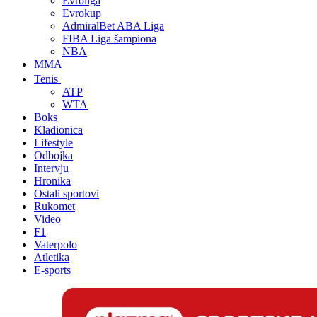
Evroliga
Evrokup
AdmiralBet ABA Liga
FIBA Liga šampiona
NBA
MMA
Tenis
ATP
WTA
Boks
Kladionica
Lifestyle
Odbojka
Intervju
Hronika
Ostali sportovi
Rukomet
Video
F1
Vaterpolo
Atletika
E-sports