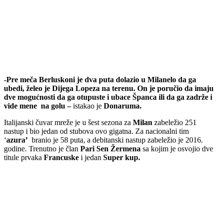
-Pre meča Berluskoni je dva puta dolazio u Milanelo da ga
ubedi, želeo je Dijega Lopeza na terenu. On je poručio da imaju
dve mogućnosti da ga otupuste i ubace Španca ili da ga zadrže i
vide mene na golu –
istakao je
Donaruma.
Italijanski čuvar mreže je u šest sezona za
Milan
zabeležio 251
nastup i bio jedan od stubova ovo gigatna. Za nacionalni tim
‘
azura’
branio je 58 puta, a debitanski nastup zabeležio je 2016.
godine. Trenutno je član
Pari Sen Žermena
sa kojim je osvojio dve
titule prvaka
Francuske
i jedan
Super kup.