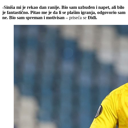
-Siniša mi je rekao dan ranije. Bio sam uzbuđen i napet, ali bilo
je fantastično. Pitao me je da li se plašim igranja, odgovorio sam
ne. Bio sam spreman i motivisan –
priseća se
Điđi.