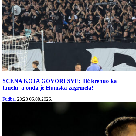
SCENA KOJA GOVORI SVE: Ilić krenuo ka
tunelu, a onda je Humska zagrmela!
Fudbal
23:28
06.08.2026.