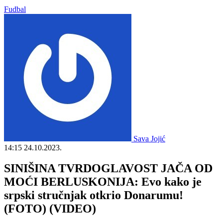
Fudbal
Sava Jojić
14:15
24.10.2023.
SINIŠINA TVRDOGLAVOST JAČA OD
MOĆI BERLUSKONIJA: Evo kako je
srpski stručnjak otkrio Donarumu!
(FOTO) (VIDEO)