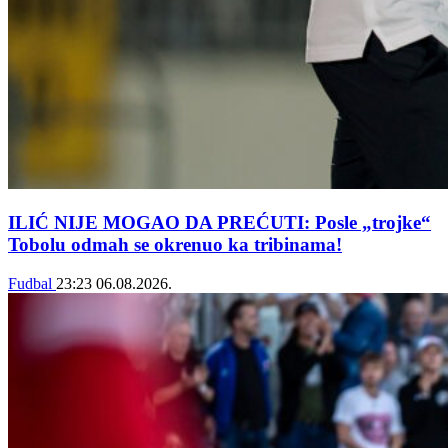
ILIĆ NIJE MOGAO DA PREĆUTI: Posle „trojke“
Tobolu odmah se okrenuo ka tribinama!
Fudbal
23:23
06.08.2026.