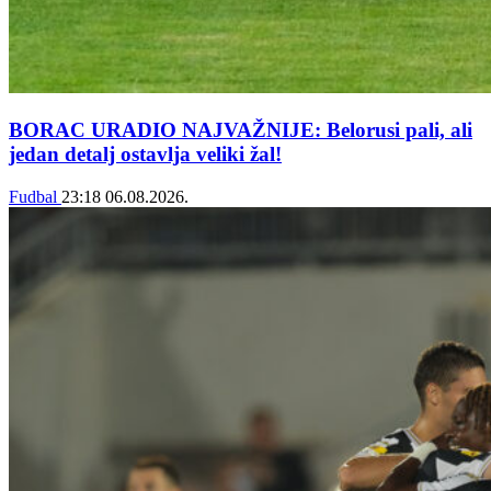
BORAC URADIO NAJVAŽNIJE: Belorusi pali, ali
jedan detalj ostavlja veliki žal!
Fudbal
23:18
06.08.2026.