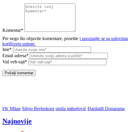
Komentar*
Pre nego što objavite komentare, posetite
i upoznajte se sa uslovima
korišćenja usluge.
Ime*
Email adresa*
Vaš veb-sajt*
FK Milan
Silvio Berluskoni
siniša mihajlović
Đanluiđi Donaruma
Najnovije