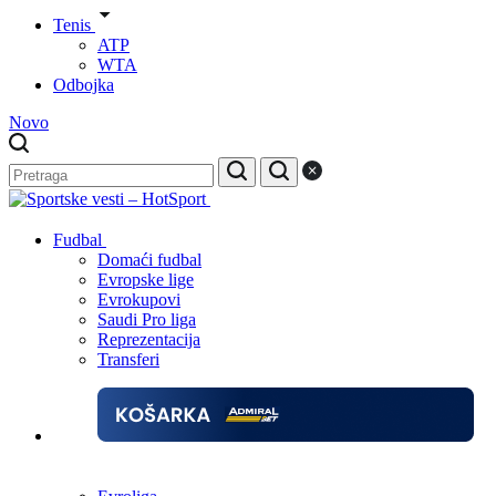
Tenis
ATP
WTA
Odbojka
Novo
Fudbal
Domaći fudbal
Evropske lige
Evrokupovi
Saudi Pro liga
Reprezentacija
Transferi