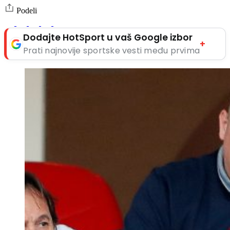
Podeli
Dodajte HotSport u vaš Google izbor
+
Prati najnovije sportske vesti među prvima