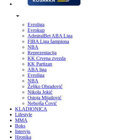
Evroliga
Evrokup
AdmiralBet ABA Liga
FIBA Liga šampiona
NBA
Reprezentacija
KK Crvena zvezda
KK Partizan
ABA liga
Evroliga
NBA
Željko Obradović
Nikola Jokić
Ostoja Mijailović
Nebojša Čović
KLADIONICA
Lifestyle
MMA
Boks
Intervju
Hronika