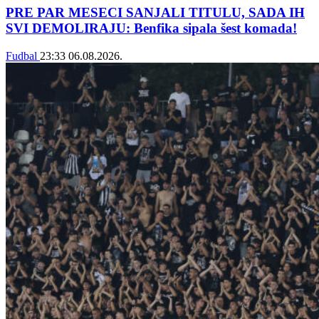
PRE PAR MESECI SANJALI TITULU, SADA IH
SVI DEMOLIRAJU: Benfika sipala šest komada!
Fudbal
23:33
06.08.2026.