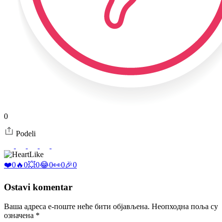
0
Podeli
Like
❤️
0
🔥
0
💥
0
😂
0
👀
0
🎉
0
Ostavi komentar
Ваша адреса е-поште неће бити објављена.
Неопходна поља су
означена
*