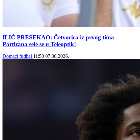
ILIĆ PRESEKAO: Četvorica iz prvog tima
Partizana sele se u Teleoptik!
Domaći fudbal
11:50
07.08.2026.