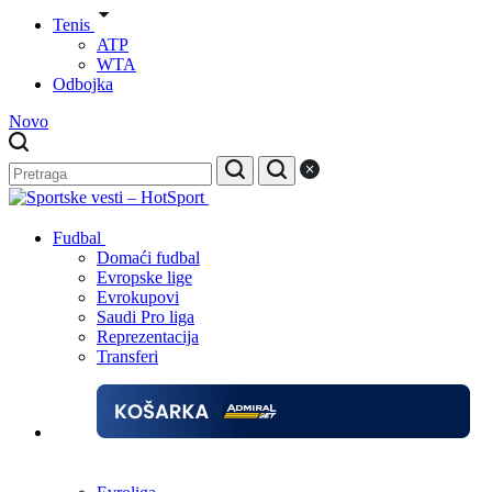
Tenis
ATP
WTA
Odbojka
Novo
Fudbal
Domaći fudbal
Evropske lige
Evrokupovi
Saudi Pro liga
Reprezentacija
Transferi