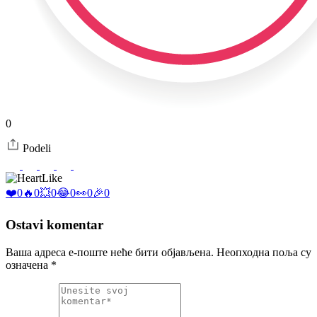
0
Podeli
Like
❤️
0
🔥
0
💥
0
😂
0
👀
0
🎉
0
Ostavi komentar
Ваша адреса е-поште неће бити објављена.
Неопходна поља су
означена
*