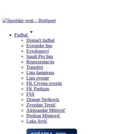
Fudbal
Domaći fudbal
Evropske lige
Evrokupovi
Saudi Pro liga
Reprezentacija
Transferi
Liga šampiona
Liga evrope
FK Crvena zvezda
FK Partizan
FSS
Dragan Stojkovic
Zvezdan Terzić
Aleksandar Mitrović
Predrag Mijatović
Luka Jović