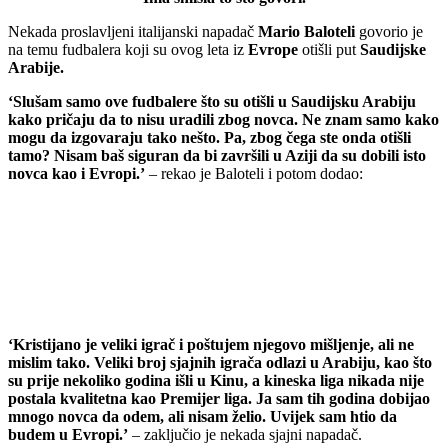
Nekada proslavljeni italijanski napadač
Mario Baloteli
govorio je
na temu fudbalera koji su ovog leta iz
Evrope
otišli put
Saudijske
Arabije.
‘Slušam samo ove fudbalere što su otišli u Saudijsku Arabiju
kako pričaju da to nisu uradili zbog novca. Ne znam samo kako
mogu da izgovaraju tako nešto. Pa, zbog čega ste onda otišli
tamo? Nisam baš siguran da bi završili u Aziji da su dobili isto
novca kao i Evropi.’
– rekao je Baloteli i potom dodao:
‘Kristijano je veliki igrač i poštujem njegovo mišljenje, ali ne
mislim tako. Veliki broj sjajnih igrača odlazi u Arabiju, kao što
su prije nekoliko godina išli u Kinu, a kineska liga nikada nije
postala kvalitetna kao Premijer liga. Ja sam tih godina dobijao
mnogo novca da odem, ali nisam želio. Uvijek sam htio da
budem u Evropi.’
– zaključio je nekada sjajni napadač.