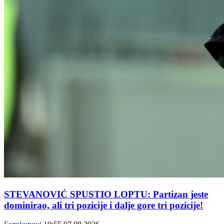
STEVANOVIĆ SPUSTIO LOPTU: Partizan jeste
dominirao, ali tri pozicije i dalje gore tri pozicije!