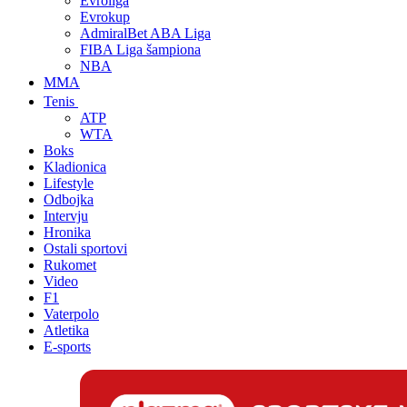
Evroliga
Evrokup
AdmiralBet ABA Liga
FIBA Liga šampiona
NBA
MMA
Tenis
ATP
WTA
Boks
Kladionica
Lifestyle
Odbojka
Intervju
Hronika
Ostali sportovi
Rukomet
Video
F1
Vaterpolo
Atletika
E-sports