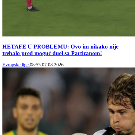
HETAFE U PROBLEMU: Ovo im nikako nije
trebalo pred moguć duel sa Partizanom!
Evropske lige
08:55
07.08.2026.