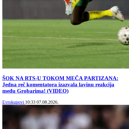
ŠOK NA RTS-U TOKOM MEČA PARTIZANA:
Jedna reč komentatora izazvala lavinu reakcija
među Grobarima! (VIDEO)
Evrokupovi
10:33
07.08.2026.