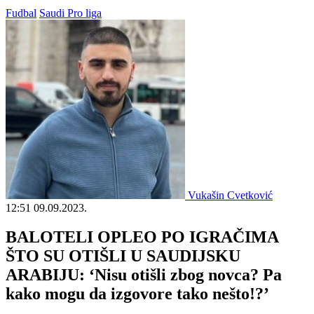
Fudbal
Saudi Pro liga
Vukašin Cvetković
12:51
09.09.2023.
BALOTELI OPLEO PO IGRAČIMA
ŠTO SU OTIŠLI U SAUDIJSKU
ARABIJU: ‘Nisu otišli zbog novca? Pa
kako mogu da izgovore tako nešto!?’