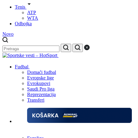
Tenis
ATP
WTA
Odbojka
Novo
Fudbal
Domaći fudbal
Evropske lige
Evrokupovi
Saudi Pro liga
Reprezentacija
Transferi