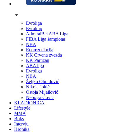
Evroliga
Evrokup
AdmiralBet ABA Liga
FIBA Liga šampiona
NBA
Reprezentacija
KK Crvena zvezda
KK Partizan
ABA liga
Evroliga
NBA
Željko Obradović
Nikola Jokić
Ostoja Mijailović
Nebojša Čović
KLADIONICA
Lifestyle
MMA
Boks
Intervju
Hronika