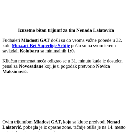
Izuzetno bitan trijumf za tim Nenada Lalatovića
Fudbaleri
Mladosti GAT
došli su do veoma važne pobede u 32.
kolu
Mozzart Bet Superlige Srbije
pošto su na svom terenu
savladali
Kolubaru
sa minimalnih
1:0.
Ključan momenat meča odigrao se u 31. minutu kada je dosuđen
penal za
Novosađane
koji je u pogodak pretvorio
Novica
Maksimović.
Ovim trijumfom
Mladost GAT,
koju sa klupe predvodi
Nenad
Lalatović,
pobegla je iz opasne zone, tačnije otišla je na 14. mesto