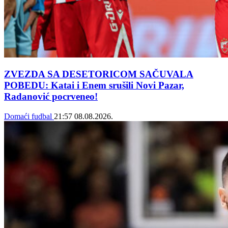
ZVEZDA SA DESETORICOM SAČUVALA
POBEDU: Katai i Enem srušili Novi Pazar,
Radanović pocrveneo!
Domaći fudbal
21:57
08.08.2026.