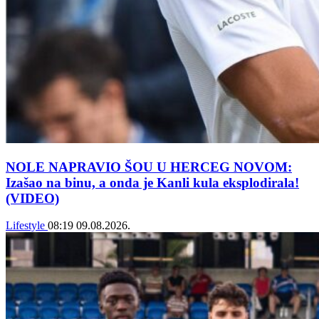
NOLE NAPRAVIO ŠOU U HERCEG NOVOM:
Izašao na binu, a onda je Kanli kula eksplodirala!
(VIDEO)
Lifestyle
08:19
09.08.2026.