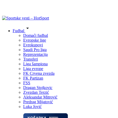
Fudbal
Domaći fudbal
Evropske lige
Evrokupovi
Saudi Pro liga
Reprezentacija
Transferi
Liga šampiona
Liga evrope
FK Crvena zvezda
FK Partizan
FSS
Dragan Stojkovic
Zvezdan Terzić
Aleksandar Mitrović
Predrag Mijatović
Luka Jović