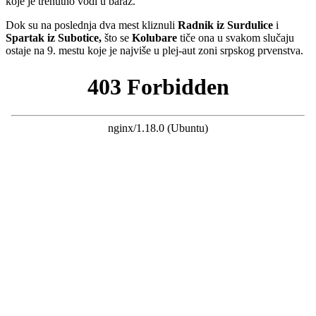
koje je trenutno vodi u baraž.
Dok su na poslednja dva mest kliznuli
Radnik iz Surdulice
i
Spartak iz Subotice,
što se
Kolubare
tiče ona u svakom slučaju
ostaje na 9. mestu koje je najviše u plej-aut zoni srpskog prvenstva.