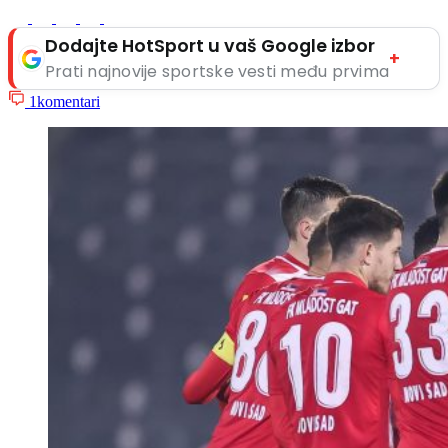
Dodajte HotSport u vaš Google izbor
+
Prati najnovije sportske vesti među prvima
1
komentari