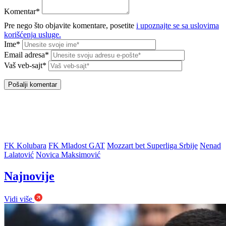
Komentar*
Pre nego što objavite komentare, posetite
i upoznajte se sa uslovima
korišćenja usluge.
Ime*
Email adresa*
Vaš veb-sajt*
FK Kolubara
FK Mladost GAT
Mozzart bet Superliga Srbije
Nenad
Lalatović
Novica Maksimović
Najnovije
Vidi više