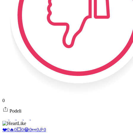
0
Podeli
Like
❤️
0
🔥
0
💥
0
😂
0
👀
0
🎉
0