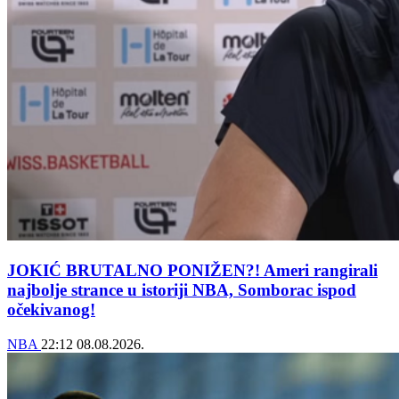
JOKIĆ BRUTALNO PONIŽEN?! Ameri rangirali
najbolje strance u istoriji NBA, Somborac ispod
očekivanog!
NBA
22:12
08.08.2026.