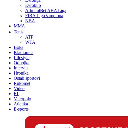
Evroliga
Evrokup
AdmiralBet ABA Liga
FIBA Liga šampiona
NBA
MMA
Tenis
ATP
WTA
Boks
Kladionica
Lifestyle
Odbojka
Intervju
Hronika
Ostali sportovi
Rukomet
Video
F1
Vaterpolo
Atletika
E-sports