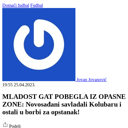
Domaći fudbal
Fudbal
Jovan Jovanović
19:55
25.04.2023.
MLADOST GAT POBEGLA IZ OPASNE
ZONE: Novosađani savladali Kolubaru i
ostali u borbi za opstanak!
Podeli