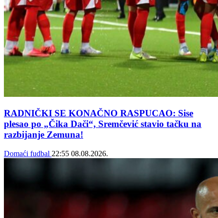
RADNIČKI SE KONAČNO RASPUCAO: Sise
plesao po „Čika Dači“, Sremčević stavio tačku na
razbijanje Zemuna!
Domaći fudbal
22:55
08.08.2026.