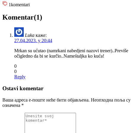
1
komentari
Komentar(1)
Luka
каже:
27.04.2023. у 20:44
Mrkan su ućutao (namrkani nabedjeni nazovi trener)..Previše
očigledno da bi se kurčio..Nameśtaljka ko kuća!
0
0
Reply
Ostavi komentar
Ваша адреса е-поште неће бити објављена.
Неопходна поља су
означена
*