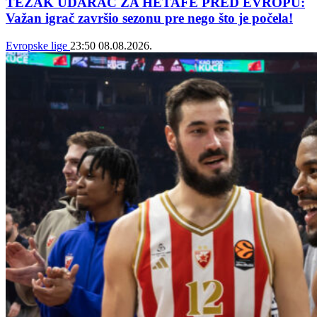
TEŽAK UDARAC ZA HETAFE PRED EVROPU:
Važan igrač završio sezonu pre nego što je počela!
Evropske lige
23:50
08.08.2026.