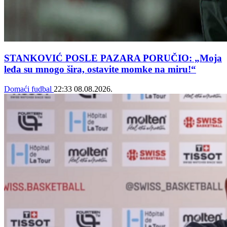
STANKOVIĆ POSLE PAZARA PORUČIO: „Moja
leđa su mnogo šira, ostavite momke na miru!“
Domaći fudbal
22:33
08.08.2026.