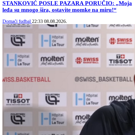
STANKOVIĆ POSLE PAZARA PORUČIO: „Moja
leđa su mnogo šira, ostavite momke na miru!“
Domaći fudbal
22:33
08.08.2026.