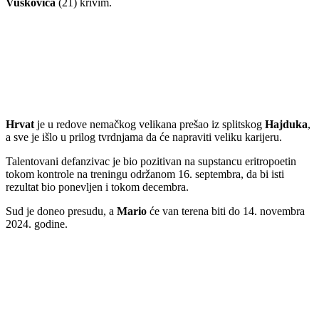
Vuškovića
(21) krivim.
Hrvat
je u redove nemačkog velikana prešao iz splitskog
Hajduka
,
a sve je išlo u prilog tvrdnjama da će napraviti veliku karijeru.
Talentovani defanzivac je bio pozitivan na supstancu eritropoetin
tokom kontrole na treningu održanom 16. septembra, da bi isti
rezultat bio ponevljen i tokom decembra.
Sud je doneo presudu, a
Mario
će van terena biti do 14. novembra
2024. godine.