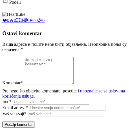
Podeli
Like
❤️
0
🔥
0
💥
0
😂
0
👀
0
🎉
0
Ostavi komentar
Ваша адреса е-поште неће бити објављена.
Неопходна поља су
означена
*
Komentar*
Pre nego što objavite komentare, posetite
i upoznajte se sa uslovima
korišćenja usluge.
Ime*
Email adresa*
Vaš veb-sajt*