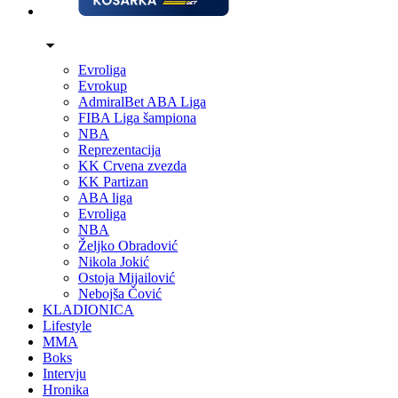
Evroliga
Evrokup
AdmiralBet ABA Liga
FIBA Liga šampiona
NBA
Reprezentacija
KK Crvena zvezda
KK Partizan
ABA liga
Evroliga
NBA
Željko Obradović
Nikola Jokić
Ostoja Mijailović
Nebojša Čović
KLADIONICA
Lifestyle
MMA
Boks
Intervju
Hronika