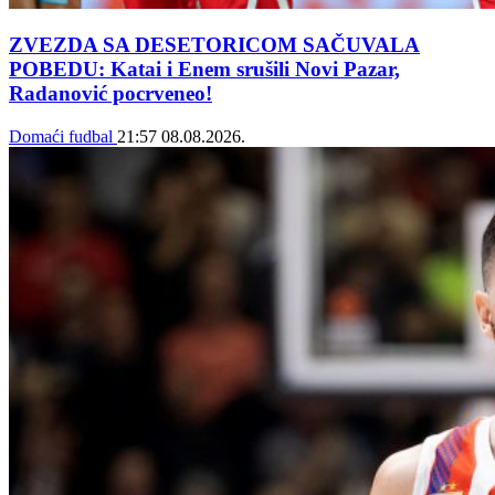
ZVEZDA SA DESETORICOM SAČUVALA
POBEDU: Katai i Enem srušili Novi Pazar,
Radanović pocrveneo!
Domaći fudbal
21:57
08.08.2026.