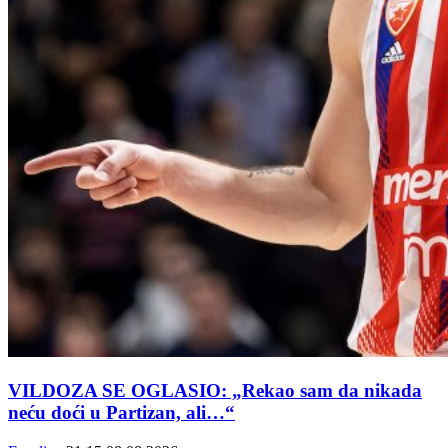
VILDOZA SE OGLASIO: „Rekao sam da nikada
neću doći u Partizan, ali…“