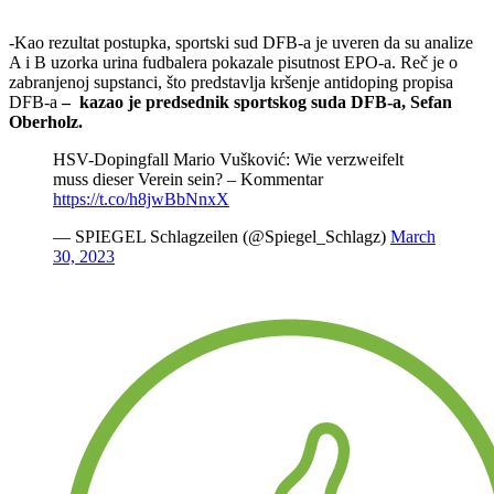
-Kao rezultat postupka, sportski sud DFB-a je uveren da su analize
A i B uzorka urina fudbalera pokazale pisutnost EPO-a. Reč je o
zabranjenoj supstanci, što predstavlja kršenje antidoping propisa
DFB-a
– kazao je predsednik sportskog suda DFB-a, Sefan
Oberholz.
HSV-Dopingfall Mario Vušković: Wie verzweifelt
muss dieser Verein sein? – Kommentar
https://t.co/h8jwBbNnxX
— SPIEGEL Schlagzeilen (@Spiegel_Schlagz)
March
30, 2023