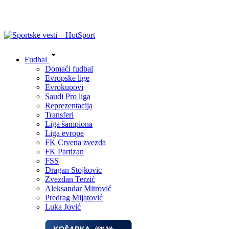
Fudbal
Domaći fudbal
Evropske lige
Evrokupovi
Saudi Pro liga
Reprezentacija
Transferi
Liga šampiona
Liga evrope
FK Crvena zvezda
FK Partizan
FSS
Dragan Stojkovic
Zvezdan Terzić
Aleksandar Mitrović
Predrag Mijatović
Luka Jović