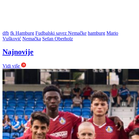
dfb
fk Hamburg
Fudbalski savez Nemačke
hamburg
Mario
Vušković
Nemačka
Sefan Oberholz
Najnovije
Vidi više