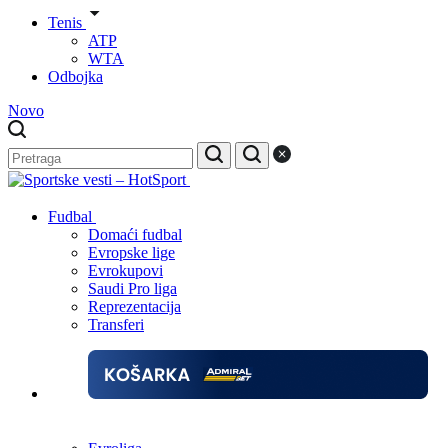
Tenis
ATP
WTA
Odbojka
Novo
Fudbal
Domaći fudbal
Evropske lige
Evrokupovi
Saudi Pro liga
Reprezentacija
Transferi