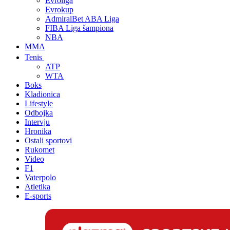
Evroliga
Evrokup
AdmiralBet ABA Liga
FIBA Liga šampiona
NBA
MMA
Tenis
ATP
WTA
Boks
Kladionica
Lifestyle
Odbojka
Intervju
Hronika
Ostali sportovi
Rukomet
Video
F1
Vaterpolo
Atletika
E-sports