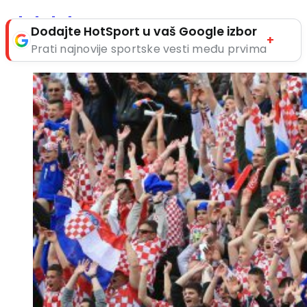
Dodajte HotSport u vaš Google izbor
+
Prati najnovije sportske vesti među prvima