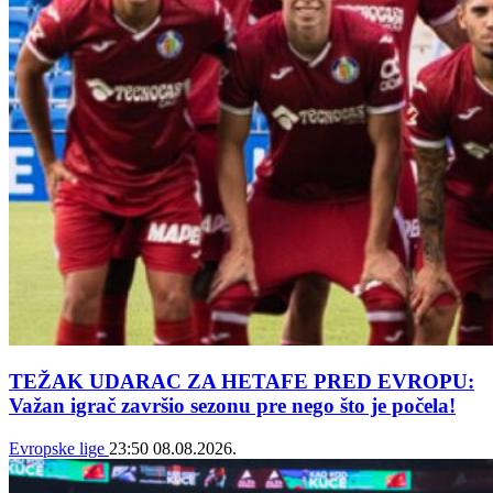
TEŽAK UDARAC ZA HETAFE PRED EVROPU:
Važan igrač završio sezonu pre nego što je počela!
Evropske lige
23:50
08.08.2026.