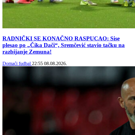
RADNIČKI SE KONAČNO RASPUCAO: Sise
plesao po „Čika Dači“, Sremčević stavio tačku na
razbijanje Zemuna!
Domaći fudbal
22:55
08.08.2026.