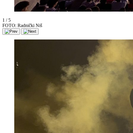
1
/
5
FOTO: Radnički Niš