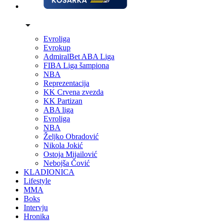
Evroliga
Evrokup
AdmiralBet ABA Liga
FIBA Liga šampiona
NBA
Reprezentacija
KK Crvena zvezda
KK Partizan
ABA liga
Evroliga
NBA
Željko Obradović
Nikola Jokić
Ostoja Mijailović
Nebojša Čović
KLADIONICA
Lifestyle
MMA
Boks
Intervju
Hronika