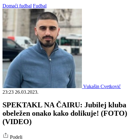
Domaći fudbal
Fudbal
Vukašin Cvetković
23:23
26.03.2023.
SPEKTAKL NA ČAIRU: Jubilej kluba
obeležen onako kako dolikuje! (FOTO)
(VIDEO)
Podeli