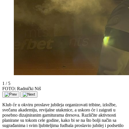
1
/
5
FOTO: Radnički Niš
Klub će u okviru proslave jubileja organizovati tribine, izložbe,
svečanu akademiju, revijalne utakmice, a uskoro će i zaigrati u
posebno dizajniranim garniturama dresova. Različite aktivnosti
planirane su tokom cele godine, kako bi se na što bolji način sa
sugrađanima i svim ljubiteljima fudbala proslavio jubilej i podsetilo