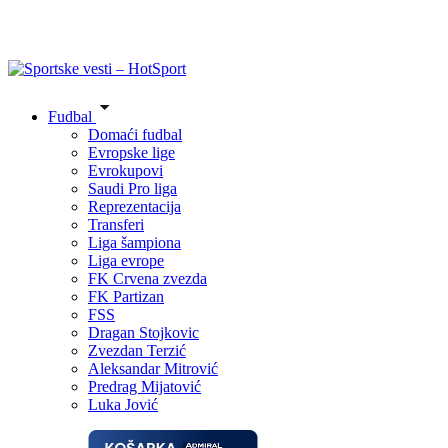
Fudbal
Domaći fudbal
Evropske lige
Evrokupovi
Saudi Pro liga
Reprezentacija
Transferi
Liga šampiona
Liga evrope
FK Crvena zvezda
FK Partizan
FSS
Dragan Stojkovic
Zvezdan Terzić
Aleksandar Mitrović
Predrag Mijatović
Luka Jović