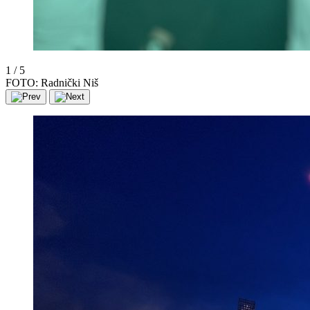
1
/
5
FOTO: Radnički Niš