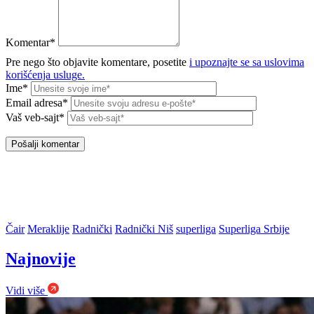
Komentar*
Pre nego što objavite komentare, posetite
i upoznajte se sa uslovima
korišćenja usluge.
Ime*
Email adresa*
Vaš veb-sajt*
Čair
Meraklije
Radnički
Radnički Niš
superliga
Superliga Srbije
Najnovije
Vidi više