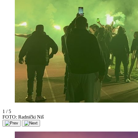
1
/
5
FOTO: Radnički Niš