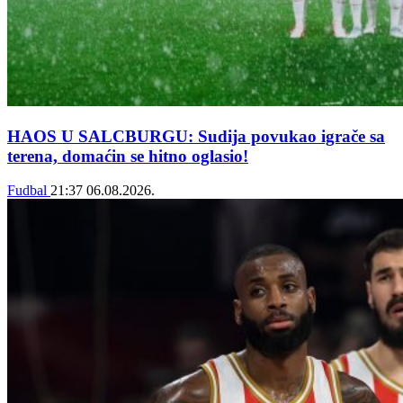
HAOS U SALCBURGU: Sudija povukao igrače sa
terena, domaćin se hitno oglasio!
Fudbal
21:37
06.08.2026.