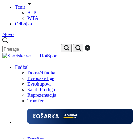
Tenis
ATP
WTA
Odbojka
Novo
Fudbal
Domaći fudbal
Evropske lige
Evrokupovi
Saudi Pro liga
Reprezentacija
Transferi