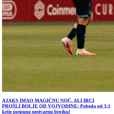
AJAKS IMAO MAGIČNU NOĆ, ALI IRCI
PROŠLI BOLJE OD VOJVODINE: Pobeda od 3:1
krije potpuno nestvarnu brojku!