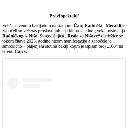
Pravi spektakl!
Veličanstvenom bakljadom na stadionu
Čair, Radnički
i
Meraklije
započeli su večeras proslavu jubileja kluba – jednog veka postojanja
Radničkog
iz
Niša.
Stogodišnjica
„Reala sa Nišave“
obeležiće se
tokom čitave 2023. godine nizom manifestacija a započela je
simbolično – paljenjem stotinu baklji kojim je ispisan broj „100“ na
terenu
Čaira.