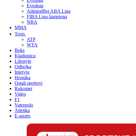
Evroliga
Evrokup
AdmiralBet ABA Liga
FIBA Liga šampiona
NBA
MMA
Tenis
ATP
WTA
Boks
Kladionica
Lifestyle
Odbojka
Intervju
Hronika
Ostali sportovi
Rukomet
Video
F1
Vaterpolo
Atletika
E-sports