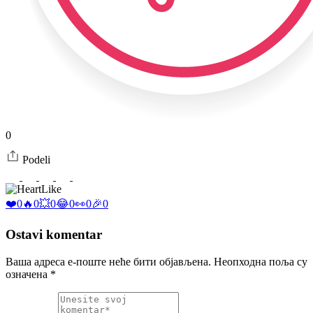
0
Podeli
Like
❤️
0
🔥
0
💥
0
😂
0
👀
0
🎉
0
Ostavi komentar
Ваша адреса е-поште неће бити објављена.
Неопходна поља су
означена
*