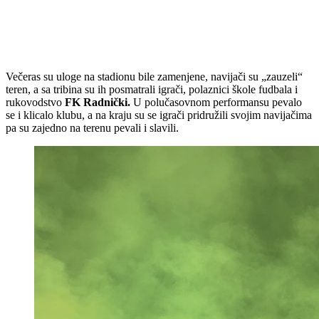
Večeras su uloge na stadionu bile zamenjene, navijači su „zauzeli“
teren, a sa tribina su ih posmatrali igrači, polaznici škole fudbala i
rukovodstvo
FK Radnički.
U polučasovnom performansu pevalo
se i klicalo klubu, a na kraju su se igrači pridružili svojim navijačima
pa su zajedno na terenu pevali i slavili.