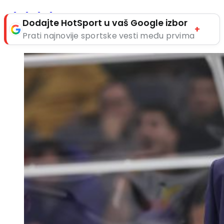
Dodajte HotSport u vaš Google izbor
+
Prati najnovije sportske vesti među prvima