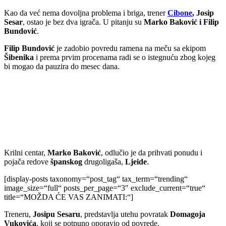
Kao da već nema dovoljna problema i briga, trener
Cibone
,
Josip
Sesar
, ostao je bez dva igrača. U pitanju su
Marko Baković i Filip
Bundović
.
Filip Bundović
je zadobio povredu ramena na meču sa ekipom
Šibenika
i prema prvim procenama radi se o istegnuću zbog kojeg
bi mogao da pauzira do mesec dana.
Krilni centar,
Marko Baković
, odlučio je da prihvati ponudu i
pojača redove
španskog
drugoligaša,
Ljeide
.
[display-posts taxonomy=“post_tag“ tax_term=“trending“
image_size=“full“ posts_per_page=“3″ exclude_current=“true“
title=“MOŽDA ĆE VAS ZANIMATI:“]
Treneru,
Josipu Sesaru
, predstavlja utehu povratak
Domagoja
Vukovića
, koji se potpuno oporavio od povrede.