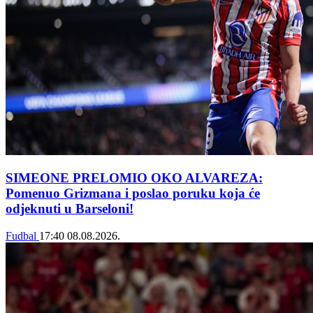
SIMEONE PRELOMIO OKO ALVAREZA:
Pomenuo Grizmana i poslao poruku koja će
odjeknuti u Barseloni!
Fudbal
17:40
08.08.2026.