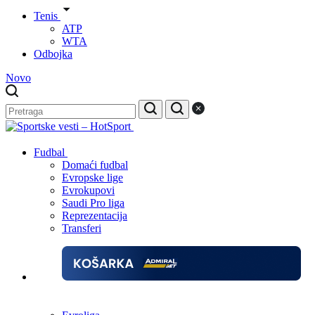
Tenis
ATP
WTA
Odbojka
Novo
Fudbal
Domaći fudbal
Evropske lige
Evrokupovi
Saudi Pro liga
Reprezentacija
Transferi