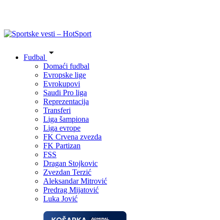
Fudbal
Domaći fudbal
Evropske lige
Evrokupovi
Saudi Pro liga
Reprezentacija
Transferi
Liga šampiona
Liga evrope
FK Crvena zvezda
FK Partizan
FSS
Dragan Stojkovic
Zvezdan Terzić
Aleksandar Mitrović
Predrag Mijatović
Luka Jović