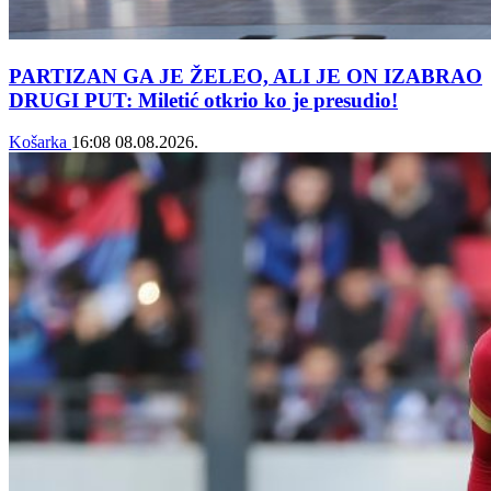
PARTIZAN GA JE ŽELEO, ALI JE ON IZABRAO
DRUGI PUT: Miletić otkrio ko je presudio!
Košarka
16:08
08.08.2026.