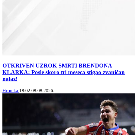
OTKRIVEN UZROK SMRTI BRENDONA
KLARKA: Posle skoro tri meseca stigao zvaničan
nalaz!
Hronika
18:02
08.08.2026.