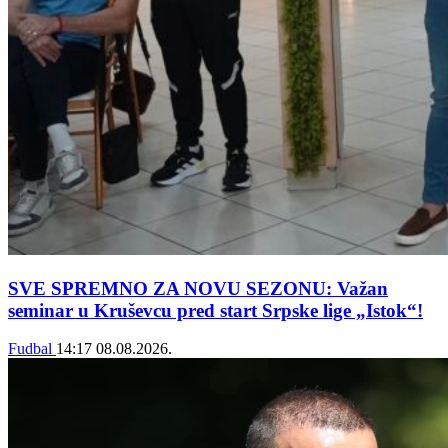
SVE SPREMNO ZA NOVU SEZONU: Važan
seminar u Kruševcu pred start Srpske lige „Istok“!
Fudbal
14:17
08.08.2026.