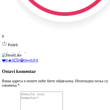
0
Podeli
Like
❤️
0
🔥
0
💥
0
😂
0
👀
0
🎉
0
Ostavi komentar
Ваша адреса е-поште неће бити објављена.
Неопходна поља су
означена
*