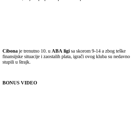
Cibona
je trenutno 10. u
ABA
ligi
sa skorom 9-14 a zbog teške
finansijske situacije i zaostalih plata, igrači ovog kluba su nedavno
stupili u štrajk.
BONUS VIDEO