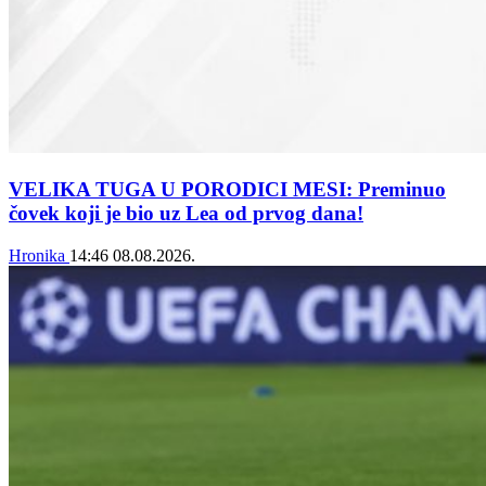
VELIKA TUGA U PORODICI MESI: Preminuo
čovek koji je bio uz Lea od prvog dana!
Hronika
14:46
08.08.2026.