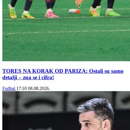
TORES NA KORAK OD PARIZA: Ostali su samo
detalji – zna se i cifra!
Fudbal
17:10
08.08.2026.