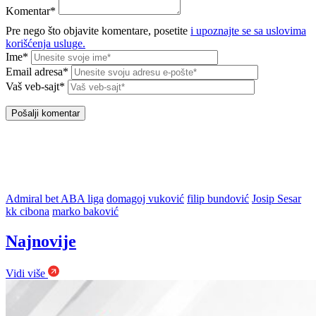
Komentar*
Pre nego što objavite komentare, posetite
i upoznajte se sa uslovima
korišćenja usluge.
Ime*
Email adresa*
Vaš veb-sajt*
Admiral bet ABA liga
domagoj vuković
filip bundović
Josip Sesar
kk cibona
marko baković
Najnovije
Vidi više