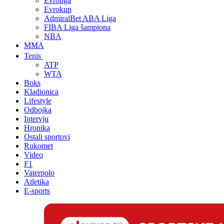
Evroliga
Evrokup
AdmiralBet ABA Liga
FIBA Liga šampiona
NBA
MMA
Tenis
ATP
WTA
Boks
Kladionica
Lifestyle
Odbojka
Intervju
Hronika
Ostali sportovi
Rukomet
Video
F1
Vaterpolo
Atletika
E-sports