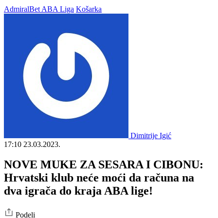
AdmiralBet ABA Liga
Košarka
Dimitrije Igić
17:10
23.03.2023.
NOVE MUKE ZA SESARA I CIBONU:
Hrvatski klub neće moći da računa na
dva igrača do kraja ABA lige!
Podeli