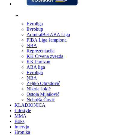
Evroliga
Evrokup
AdmiralBet ABA Liga
FIBA Liga šampiona
NBA
Reprezentacija
KK Crvena zvezda
KK Partizan
ABA liga
Evroliga
NBA
Željko Obradović
Nikola Jokić
Ostoja Mijailović
Nebojša Čović
KLADIONICA
Lifestyle
MMA
Boks
Intervju
Hronika