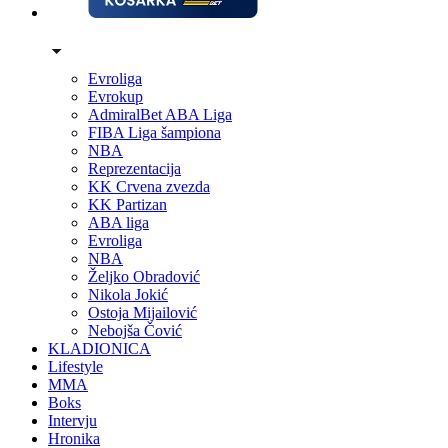
Evroliga
Evrokup
AdmiralBet ABA Liga
FIBA Liga šampiona
NBA
Reprezentacija
KK Crvena zvezda
KK Partizan
ABA liga
Evroliga
NBA
Željko Obradović
Nikola Jokić
Ostoja Mijailović
Nebojša Čović
KLADIONICA
Lifestyle
MMA
Boks
Intervju
Hronika