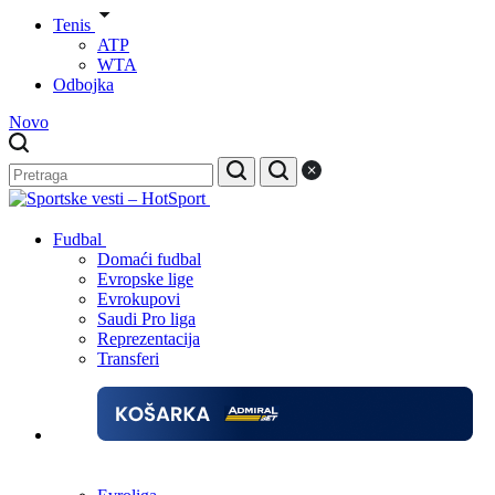
Tenis
ATP
WTA
Odbojka
Novo
Fudbal
Domaći fudbal
Evropske lige
Evrokupovi
Saudi Pro liga
Reprezentacija
Transferi