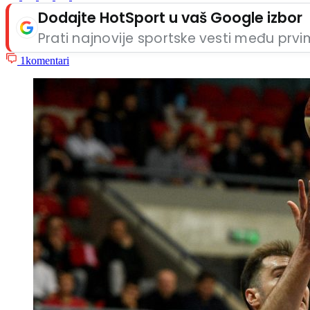
Dodajte HotSport u vaš Google izbor
Prati najnovije sportske vesti među prv
1
komentari