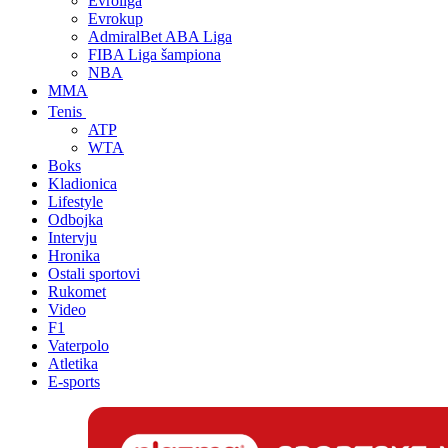
Evroliga
Evrokup
AdmiralBet ABA Liga
FIBA Liga šampiona
NBA
MMA
Tenis
ATP
WTA
Boks
Kladionica
Lifestyle
Odbojka
Intervju
Hronika
Ostali sportovi
Rukomet
Video
F1
Vaterpolo
Atletika
E-sports