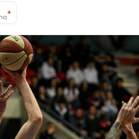
+
ima