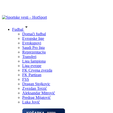
Fudbal
Domaći fudbal
Evropske lige
Evrokupovi
Saudi Pro liga
Reprezentacija
Transferi
Liga šampiona
Liga evrope
FK Crvena zvezda
FK Partizan
FSS
Dragan Stojkovic
Zvezdan Terzić
Aleksandar Mitrović
Predrag Mijatović
Luka Jović