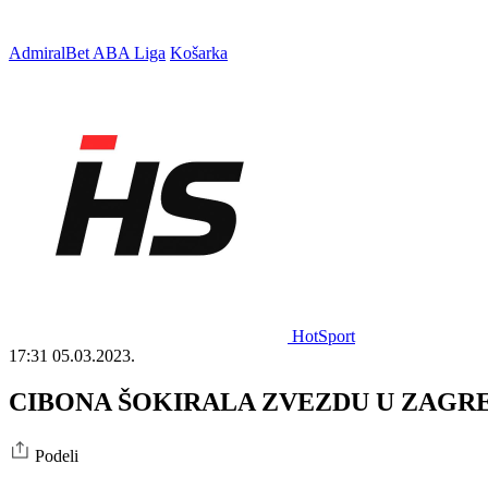
AdmiralBet ABA Liga
Košarka
HotSport
17:31
05.03.2023.
CIBONA ŠOKIRALA ZVEZDU U ZAGREBU: Dru
Podeli