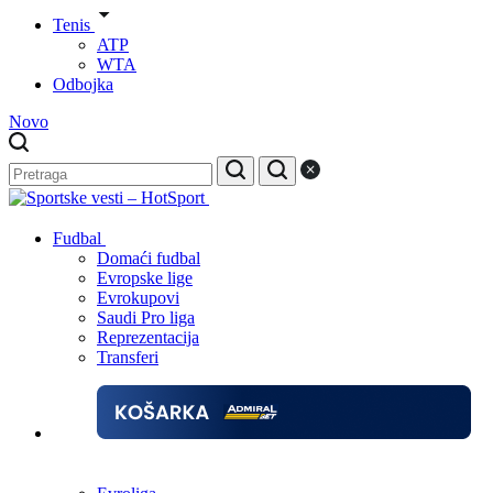
Tenis
ATP
WTA
Odbojka
Novo
Fudbal
Domaći fudbal
Evropske lige
Evrokupovi
Saudi Pro liga
Reprezentacija
Transferi