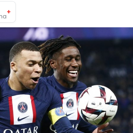
+
ima