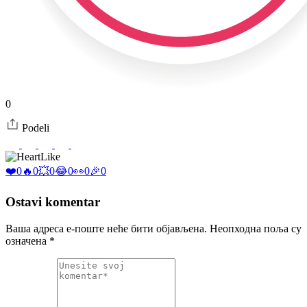
0
Podeli
Like
❤️
0
🔥
0
💥
0
😂
0
👀
0
🎉
0
Ostavi komentar
Ваша адреса е-поште неће бити објављена.
Неопходна поља су
означена
*