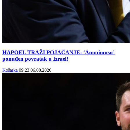
HAPOEL TRAŽI POJAČANJE: ‘Anonimusu’
ponuđen povratak u Izrael!
Košarka
09:23
06.08.2026.