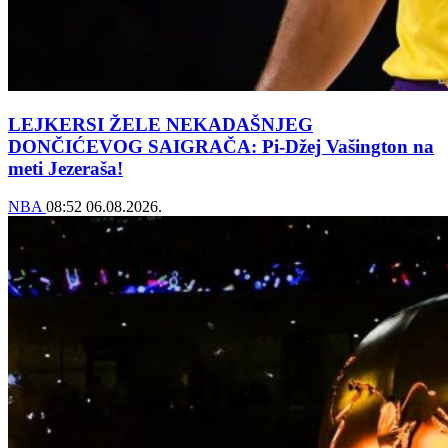
LEJKERSI ŽELE NEKADAŠNJEG
DONČIĆEVOG SAIGRAČA: Pi-Džej Vašington na
meti Jezeraša!
NBA
08:52
06.08.2026.