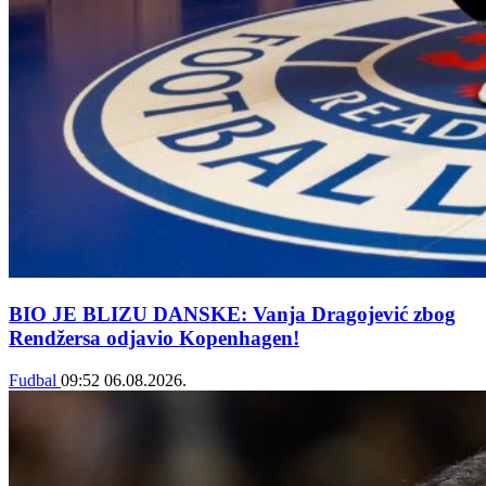
BIO JE BLIZU DANSKE: Vanja Dragojević zbog
Rendžersa odjavio Kopenhagen!
Fudbal
09:52
06.08.2026.