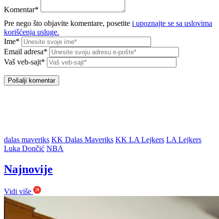
Komentar*
Pre nego što objavite komentare, posetite
i upoznajte se sa uslovima
korišćenja usluge.
Ime*
Email adresa*
Vaš veb-sajt*
dalas maveriks
KK Dalas Maveriks
KK LA Lejkers
LA Lejkers
Luka Dončić
NBA
Najnovije
Vidi više