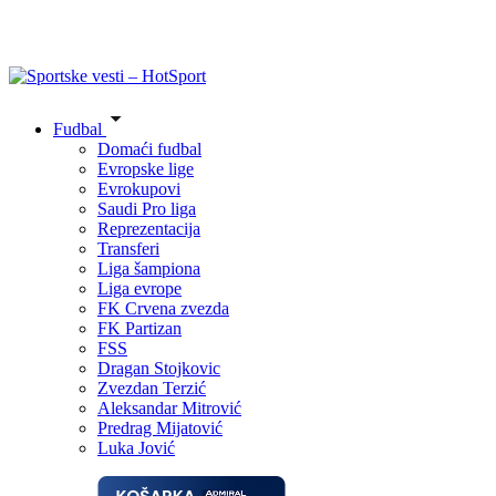
Fudbal
Domaći fudbal
Evropske lige
Evrokupovi
Saudi Pro liga
Reprezentacija
Transferi
Liga šampiona
Liga evrope
FK Crvena zvezda
FK Partizan
FSS
Dragan Stojkovic
Zvezdan Terzić
Aleksandar Mitrović
Predrag Mijatović
Luka Jović