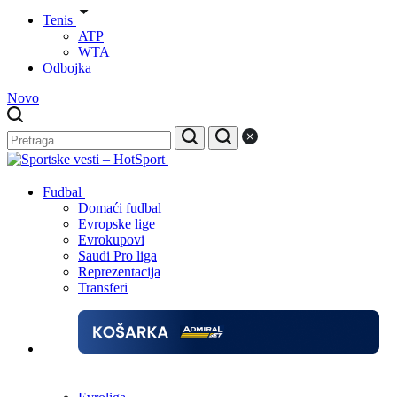
Tenis
ATP
WTA
Odbojka
Novo
Fudbal
Domaći fudbal
Evropske lige
Evrokupovi
Saudi Pro liga
Reprezentacija
Transferi