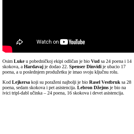
Osim
Luke
u pobedničkoj ekipi odličan je bio
Vud
sa 24 poena i 14
skokova, a
Hardavaj
je dodao 22.
Spenser Dinvidi
je ubacio 17
poena, a u poslednjem produžetku je imao svoju ključnu rolu.
Kod
Lejkersa
koji su poraženi najbolji je bio
Rasel Vestbruk
sa 28
poena, sedam skokova i pet asistencija.
Lebron Džejms
je bio na
ivici tripl-dabl učinka – 24 poena, 16 skokova i devet asistencija.