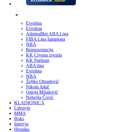
Evroliga
Evrokup
AdmiralBet ABA Liga
FIBA Liga šampiona
NBA
Reprezentacija
KK Crvena zvezda
KK Partizan
ABA liga
Evroliga
NBA
Željko Obradović
Nikola Jokić
Ostoja Mijailović
Nebojša Čović
KLADIONICA
Lifestyle
MMA
Boks
Intervju
Hronika