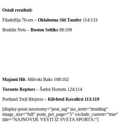
Ostali rezultati:
Filadelfija 76-ers –
Oklahoma Siti Tander
114:133
Bruklin Nets –
Boston Seltiks
98:109
Majami Hit-
Milvoki Baks 108:102
Toronto Reptors
– Šarlot Hornets 124:114
Portland Trejl Blejzers –
Klivlend Kavalirsi 113:119
[display-posts taxonomy=“post_tag“ tax_term=“trending“
image_size=“full“ posts_per_page=“5″ exclude_current=“true“
title=“NAJNOVIJE VESTI IZ SVETA SPORTA:“]