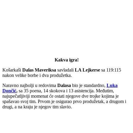
Kakva igra!
Košarkaši
Dalas Maveriksa
savladali
LA Lejkerse
sa 119:115
nakon velike borbe i dva produžetka.
Naravno najbolji u redovima
Dalasa
bio je standardno,
Luka
Dončić
,
sa 35 poena, 14 skokova i 13 asistencija. Međutim,
najupečatljiviji momenat će ostati njegove dve trojke kojima je
spašavao svoj tim. Prvom je osigurao prvo produžetak, a drugom i
drugi, a na kraju je njegov tim slavio.