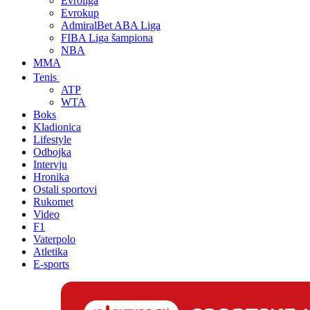
Evroliga
Evrokup
AdmiralBet ABA Liga
FIBA Liga šampiona
NBA
MMA
Tenis
ATP
WTA
Boks
Kladionica
Lifestyle
Odbojka
Intervju
Hronika
Ostali sportovi
Rukomet
Video
F1
Vaterpolo
Atletika
E-sports