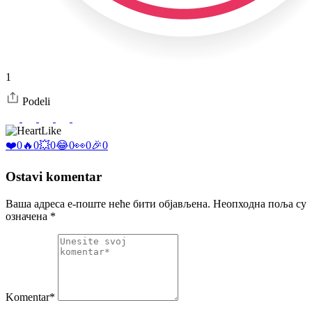
1
Podeli
Like
❤️
0
🔥
0
💥
0
😂
0
👀
0
🎉
0
Ostavi komentar
Ваша адреса е-поште неће бити објављена.
Неопходна поља су
означена
*
Komentar*