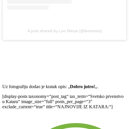
A post shared by Leo Messi (@leomessi)
Uz fotografiju dodao je kratak opis: „
Dobro jutro!
„.
[display-posts taxonomy=“post_tag“ tax_term=“Svetsko prvenstvo
u Kataru“ image_size=“full“ posts_per_page=“3″
exclude_current=“true“ title=“NAJNOVIJE IZ KATARA:“]