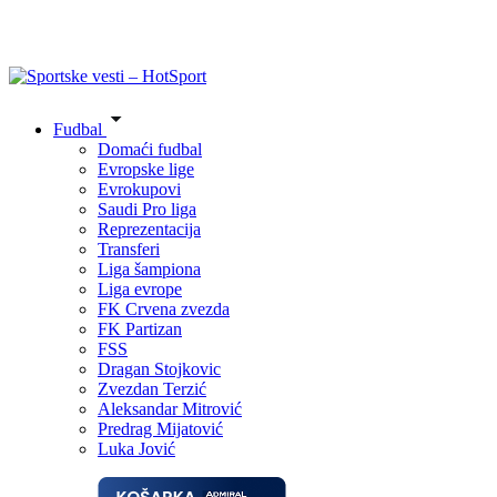
Fudbal
Domaći fudbal
Evropske lige
Evrokupovi
Saudi Pro liga
Reprezentacija
Transferi
Liga šampiona
Liga evrope
FK Crvena zvezda
FK Partizan
FSS
Dragan Stojkovic
Zvezdan Terzić
Aleksandar Mitrović
Predrag Mijatović
Luka Jović