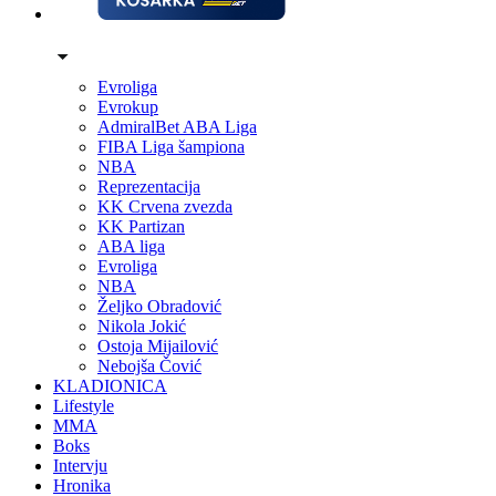
Evroliga
Evrokup
AdmiralBet ABA Liga
FIBA Liga šampiona
NBA
Reprezentacija
KK Crvena zvezda
KK Partizan
ABA liga
Evroliga
NBA
Željko Obradović
Nikola Jokić
Ostoja Mijailović
Nebojša Čović
KLADIONICA
Lifestyle
MMA
Boks
Intervju
Hronika