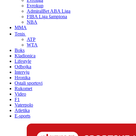
Evroliga
Evrokup
AdmiralBet ABA Liga
FIBA Liga šampiona
NBA
MMA
Tenis
ATP
WTA
Boks
Kladionica
Lifestyle
Odbojka
Intervju
Hronika
Ostali sportovi
Rukomet
Video
F1
Vaterpolo
Atletika
E-sports