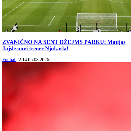
ZVANIČNO NA SENT DŽEJMS PARKU: Matijas
Jajsle novi trener Njukasla!
Fudbal
22:14
05.08.2026.