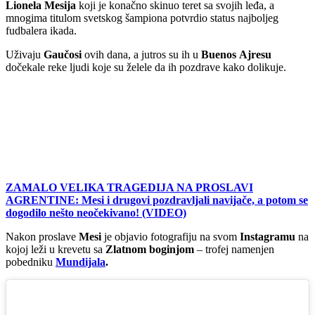
Lionela Mesija
koji je konačno skinuo teret sa svojih leđa, a
mnogima titulom svetskog šampiona potvrdio status najboljeg
fudbalera ikada.
Uživaju
Gaučosi
ovih dana, a jutros su ih u
Buenos
Ajresu
dočekale reke ljudi koje su želele da ih pozdrave kako dolikuje.
ZAMALO VELIKA TRAGEDIJA NA PROSLAVI
AGRENTINE: Mesi i drugovi pozdravljali navijače, a potom se
dogodilo nešto neočekivano! (VIDEO)
Nakon proslave
Mesi
je objavio fotografiju na svom
Instagramu
na
kojoj leži u krevetu sa
Zlatnom boginjom
– trofej namenjen
pobedniku
Mundijala
.