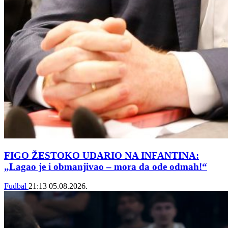
FIGO ŽESTOKO UDARIO NA INFANTINA:
„Lagao je i obmanjivao – mora da ode odmah!“
Fudbal
21:13
05.08.2026.