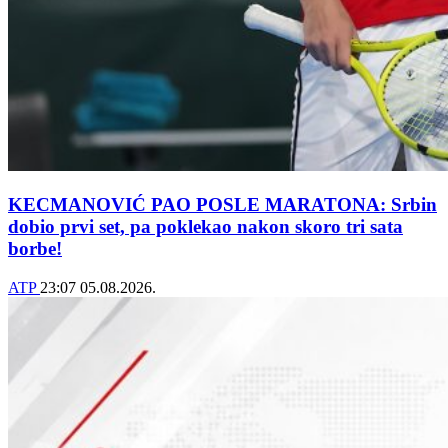
KECMANOVIĆ PAO POSLE MARATONA: Srbin
dobio prvi set, pa poklekao nakon skoro tri sata
borbe!
ATP
23:07
05.08.2026.