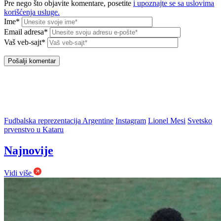
Pre nego što objavite komentare, posetite
i upoznajte se sa uslovima
korišćenja usluge.
Ime*
Email adresa*
Vaš veb-sajt*
Fudbalska reprezentacija Argentine
Instagram
Lionel Mesi
Svetsko
prvenstvo u Kataru
Najnovije
Vidi više