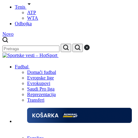
Tenis
ATP
WTA
Odbojka
Novo
Fudbal
Domaći fudbal
Evropske lige
Evrokupovi
Saudi Pro liga
Reprezentacija
Transferi