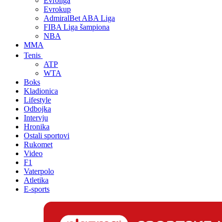
Evroliga
Evrokup
AdmiralBet ABA Liga
FIBA Liga šampiona
NBA
MMA
Tenis
ATP
WTA
Boks
Kladionica
Lifestyle
Odbojka
Intervju
Hronika
Ostali sportovi
Rukomet
Video
F1
Vaterpolo
Atletika
E-sports