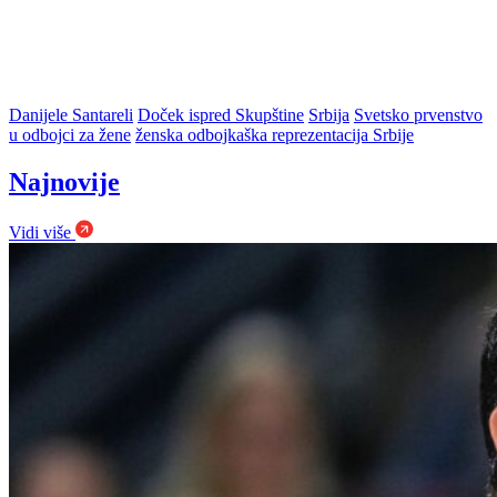
Danijele Santareli
Doček ispred Skupštine
Srbija
Svetsko prvenstvo
u odbojci za žene
ženska odbojkaška reprezentacija Srbije
Najnovije
Vidi više