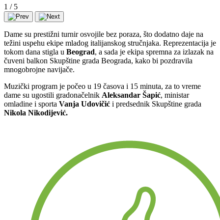
1
/
5
Dame su prestižni turnir osvojile bez poraza, što dodatno daje na
težini uspehu ekipe mladog italijanskog stručnjaka. Reprezentacija je
tokom dana stigla u
Beograd
, a sada je ekipa spremna za izlazak na
čuveni balkon Skupštine grada Beograda, kako bi pozdravila
mnogobrojne navijače.
Muzički program je počeo u 19 časova i 15 minuta, za to vreme
dame su ugostili gradonačelnik
Aleksandar Šapić
, ministar
omladine i sporta
Vanja Udovičić
i predsednik Skupštine grada
Nikola Nikodijević.