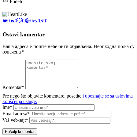
Podeli
Like
❤️
0
🔥
0
💥
0
😂
0
👀
0
🎉
0
Ostavi komentar
Ваша адреса е-поште неће бити објављена.
Неопходна поља су
означена
*
Komentar*
Pre nego što objavite komentare, posetite
i upoznajte se sa uslovima
korišćenja usluge.
Ime*
Email adresa*
Vaš veb-sajt*