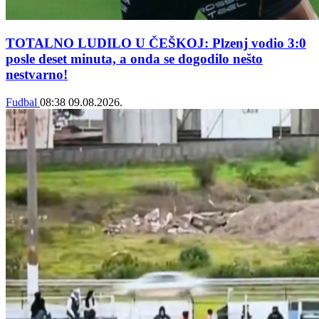
TOTALNO LUDILO U ČEŠKOJ: Plzenj vodio 3:0
posle deset minuta, a onda se dogodilo nešto
nestvarno!
Fudbal
08:38
09.08.2026.