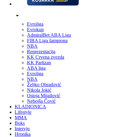
Evroliga
Evrokup
AdmiralBet ABA Liga
FIBA Liga šampiona
NBA
Reprezentacija
KK Crvena zvezda
KK Partizan
ABA liga
Evroliga
NBA
Željko Obradović
Nikola Jokić
Ostoja Mijailović
Nebojša Čović
KLADIONICA
Lifestyle
MMA
Boks
Intervju
Hronika