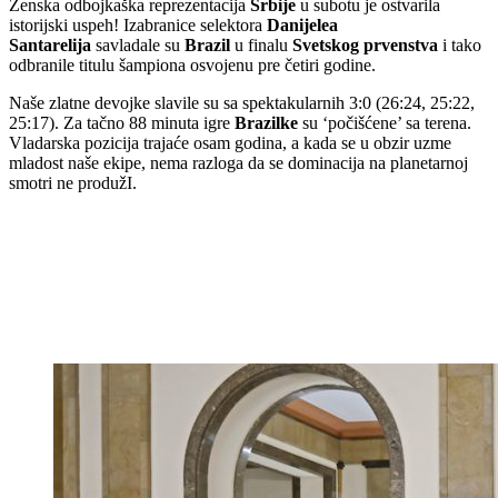
Ženska odbojkaška reprezentacija
Srbije
u subotu je ostvarila
istorijski uspeh! Izabranice selektora
Danijelea
Santarelija
savladale su
Brazil
u finalu
Svetskog prvenstva
i tako
odbranile titulu šampiona osvojenu pre četiri godine.
Naše zlatne devojke slavile su sa spektakularnih 3:0 (26:24, 25:22,
25:17). Za tačno 88 minuta igre
Brazilke
su ‘počišćene’ sa terena.
Vladarska pozicija trajaće osam godina, a kada se u obzir uzme
mladost naše ekipe, nema razloga da se dominacija na planetarnoj
smotri ne produžI.