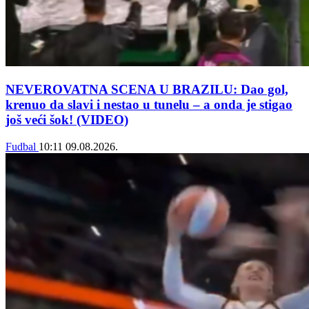
NEVEROVATNA SCENA U BRAZILU: Dao gol,
krenuo da slavi i nestao u tunelu – a onda je stigao
još veći šok! (VIDEO)
Fudbal
10:11
09.08.2026.