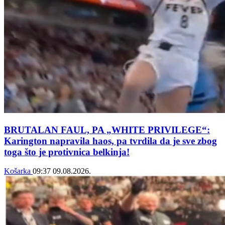
BRUTALAN FAUL, PA „WHITE PRIVILEGE“:
Karington napravila haos, pa tvrdila da je sve zbog
toga što je protivnica belkinja!
Košarka
09:37
09.08.2026.