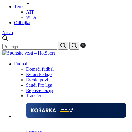
Tenis
ATP
WTA
Odbojka
Novo
Fudbal
Domaći fudbal
Evropske lige
Evrokupovi
Saudi Pro liga
Reprezentacija
Transferi