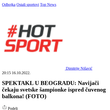
Odbojka
Ostali sportovi
Top News
Dimitrije Nišavić
20:15
16.10.2022.
SPEKTAKL U BEOGRADU: Navijači
čekaju svetske šampionke ispred čuvenog
balkona! (FOTO)
Podeli