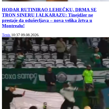
HODAR RUTINIRAO LEHEČKU, DRMA SE
TRON SINERU I ALKARAZU: Tinejdžer ne
prestaje da oduševljava – nova velika žrtva u
Montrealu!
Tenis
10:37
09.08.2026.