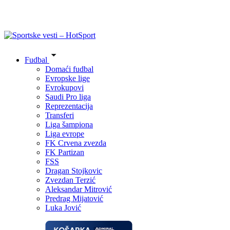
Fudbal
Domaći fudbal
Evropske lige
Evrokupovi
Saudi Pro liga
Reprezentacija
Transferi
Liga šampiona
Liga evrope
FK Crvena zvezda
FK Partizan
FSS
Dragan Stojkovic
Zvezdan Terzić
Aleksandar Mitrović
Predrag Mijatović
Luka Jović