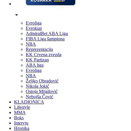
Evroliga
Evrokup
AdmiralBet ABA Liga
FIBA Liga šampiona
NBA
Reprezentacija
KK Crvena zvezda
KK Partizan
ABA liga
Evroliga
NBA
Željko Obradović
Nikola Jokić
Ostoja Mijailović
Nebojša Čović
KLADIONICA
Lifestyle
MMA
Boks
Intervju
Hronika