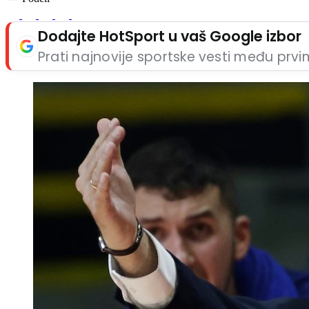
Dodajte HotSport u vaš Google izbor
Prati najnovije sportske vesti među prv