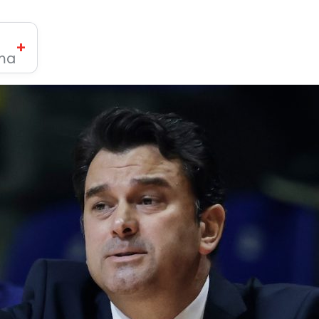
+
ima