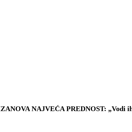
OVA NAJVEĆA PREDNOST: „Vodi ih Želj