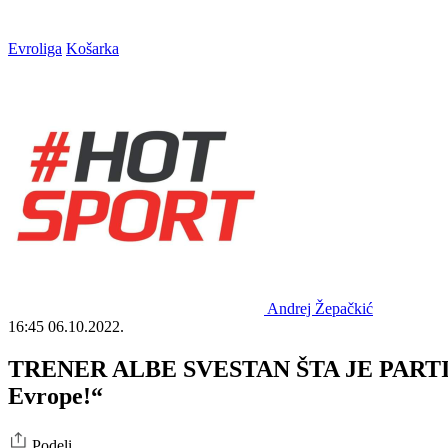
Evroliga
Košarka
Andrej Žepačkić
16:45
06.10.2022.
TRENER ALBE SVESTAN ŠTA JE PARTIZAN
Evrope!“
Podeli