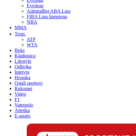
Evroliga
Evrokup
AdmiralBet ABA Liga
FIBA Liga šampiona
NBA
MMA
Tenis
ATP
WTA
Boks
Kladionica
Lifestyle
Odbojka
Intervju
Hronika
Ostali sportovi
Rukomet
Video
F1
Vaterpolo
Atletika
E-sports