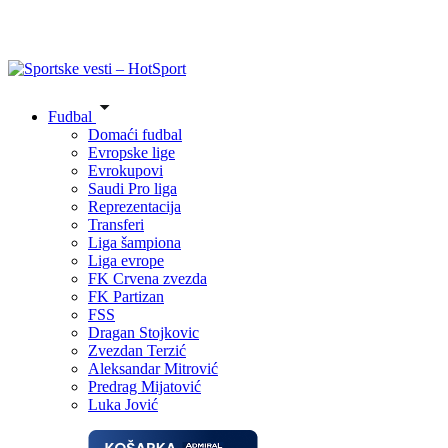
Fudbal
Domaći fudbal
Evropske lige
Evrokupovi
Saudi Pro liga
Reprezentacija
Transferi
Liga šampiona
Liga evrope
FK Crvena zvezda
FK Partizan
FSS
Dragan Stojkovic
Zvezdan Terzić
Aleksandar Mitrović
Predrag Mijatović
Luka Jović