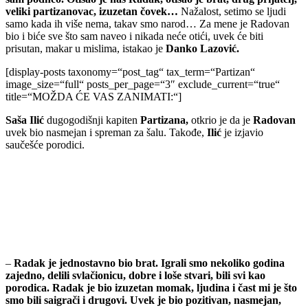
veliki partizanovac, izuzetan čovek…
Nažalost, setimo se ljudi
samo kada ih više nema, takav smo narod… Za mene je Radovan
bio i biće sve što sam naveo i nikada neće otići, uvek će biti
prisutan, makar u mislima, istakao je
Danko Lazović.
[display-posts taxonomy=“post_tag“ tax_term=“Partizan“
image_size=“full“ posts_per_page=“3″ exclude_current=“true“
title=“MOŽDA ĆE VAS ZANIMATI:“]
Saša Ilić
dugogodišnji kapiten
Partizana,
otkrio je da je
Radovan
uvek bio nasmejan i spreman za šalu. Takođe,
Ilić
je izjavio
saučešće porodici.
–
Radak je jednostavno bio brat. Igrali smo nekoliko godina
zajedno, delili svlačionicu, dobre i loše stvari, bili svi kao
porodica. Radak je bio izuzetan momak, ljudina i čast mi je što
smo bili saigrači i drugovi. Uvek je bio pozitivan, nasmejan,