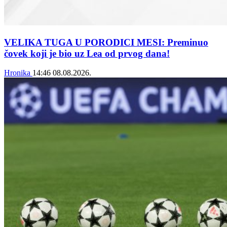
VELIKA TUGA U PORODICI MESI: Preminuo
čovek koji je bio uz Lea od prvog dana!
Hronika
14:46
08.08.2026.