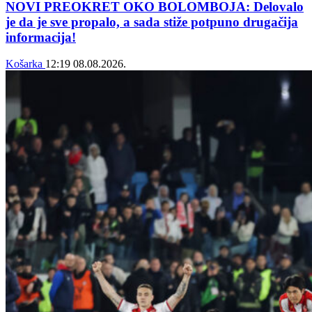
NOVI PREOKRET OKO BOLOMBOJA: Delovalo
je da je sve propalo, a sada stiže potpuno drugačija
informacija!
Košarka
12:19
08.08.2026.