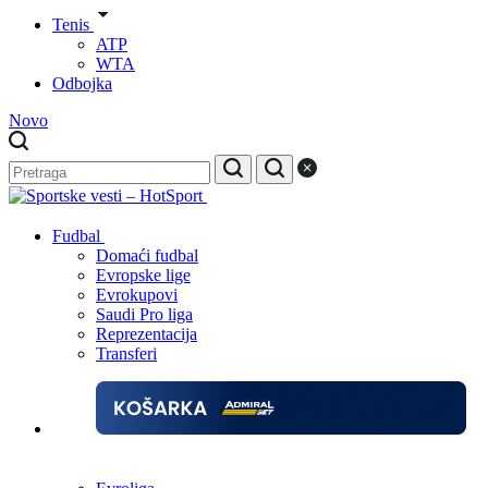
Tenis
ATP
WTA
Odbojka
Novo
Fudbal
Domaći fudbal
Evropske lige
Evrokupovi
Saudi Pro liga
Reprezentacija
Transferi