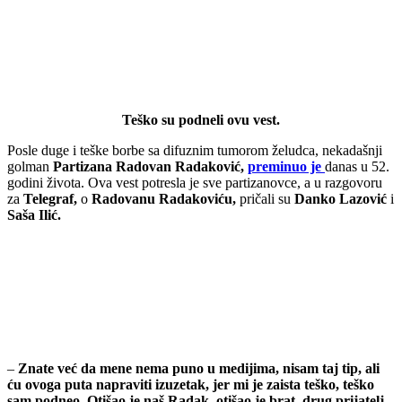
Teško su podneli ovu vest.
Posle duge i teške borbe sa difuznim tumorom želudca, nekadašnji
golman
Partizana Radovan Radaković,
preminuo je
danas u 52.
godini života. Ova vest potresla je sve partizanovce, a u razgovoru
za
Telegraf,
o
Radovanu Radakoviću,
pričali su
Danko Lazović
i
Saša Ilić.
–
Znate već da mene nema puno u medijima, nisam taj tip, ali
ću ovoga puta napraviti izuzetak, jer mi je zaista teško, teško
sam podneo. Otišao je naš Radak, otišao je brat, drug prijatelj,