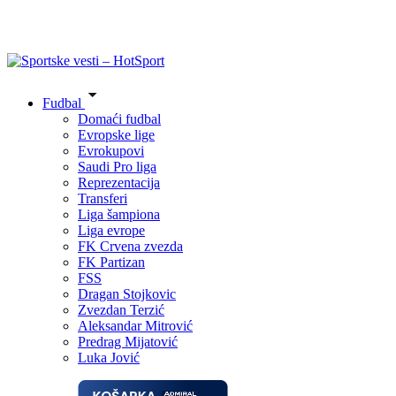
Fudbal
Domaći fudbal
Evropske lige
Evrokupovi
Saudi Pro liga
Reprezentacija
Transferi
Liga šampiona
Liga evrope
FK Crvena zvezda
FK Partizan
FSS
Dragan Stojkovic
Zvezdan Terzić
Aleksandar Mitrović
Predrag Mijatović
Luka Jović