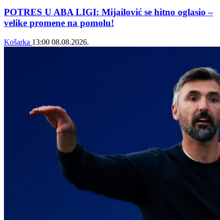
POTRES U ABA LIGI: Mijailović se hitno oglasio –
velike promene na pomolu!
Košarka
13:00
08.08.2026.