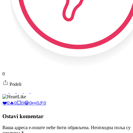
0
Podeli
Like
❤️
0
🔥
0
💥
0
😂
0
👀
0
🎉
0
Ostavi komentar
Ваша адреса е-поште неће бити објављена.
Неопходна поља су
означена
*