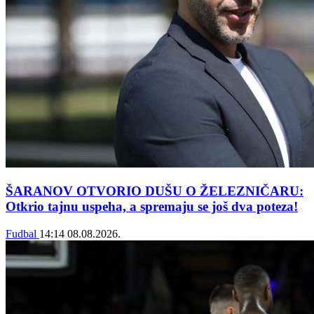
ŠARANOV OTVORIO DUŠU O ŽELEZNIČARU:
Otkrio tajnu uspeha, a spremaju se još dva poteza!
Fudbal
14:14
08.08.2026.