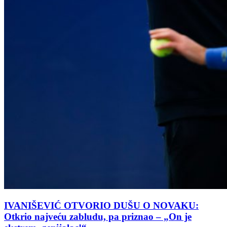
IVANIŠEVIĆ OTVORIO DUŠU O NOVAKU:
Otkrio najveću zabludu, pa priznao – „On je