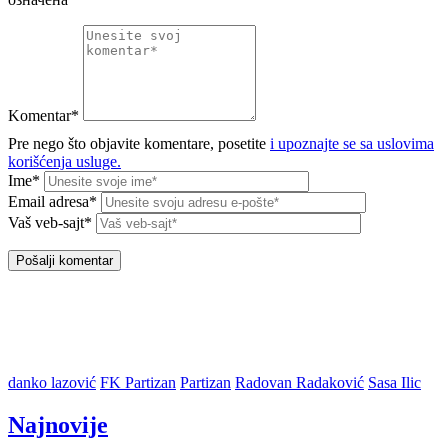
Komentar*
Pre nego što objavite komentare, posetite
i upoznajte se sa uslovima
korišćenja usluge.
Ime*
Email adresa*
Vaš veb-sajt*
danko lazović
FK Partizan
Partizan
Radovan Radaković
Sasa Ilic
Najnovije