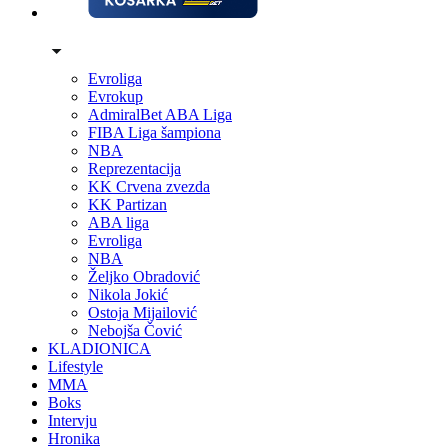
Evroliga
Evrokup
AdmiralBet ABA Liga
FIBA Liga šampiona
NBA
Reprezentacija
KK Crvena zvezda
KK Partizan
ABA liga
Evroliga
NBA
Željko Obradović
Nikola Jokić
Ostoja Mijailović
Nebojša Čović
KLADIONICA
Lifestyle
MMA
Boks
Intervju
Hronika