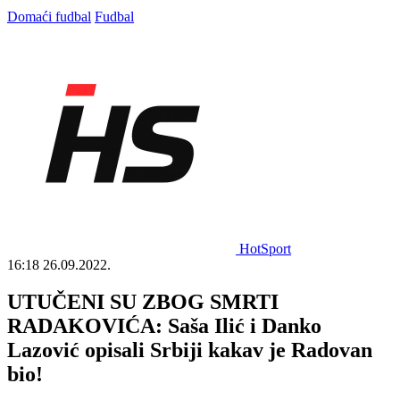
Domaći fudbal
Fudbal
HotSport
16:18
26.09.2022.
UTUČENI SU ZBOG SMRTI
RADAKOVIĆA: Saša Ilić i Danko
Lazović opisali Srbiji kakav je Radovan
bio!