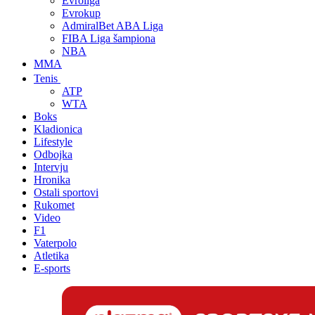
Evroliga
Evrokup
AdmiralBet ABA Liga
FIBA Liga šampiona
NBA
MMA
Tenis
ATP
WTA
Boks
Kladionica
Lifestyle
Odbojka
Intervju
Hronika
Ostali sportovi
Rukomet
Video
F1
Vaterpolo
Atletika
E-sports