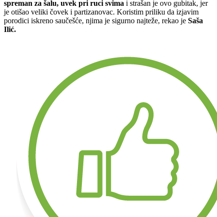
spreman za šalu, uvek pri ruci svima
i strašan je ovo gubitak, jer
je otišao veliki čovek i partizanovac. Koristim priliku da izjavim
porodici iskreno saučešće, njima je sigurno najteže, rekao je
Saša
Ilić.