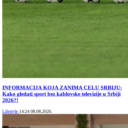
INFORMACIJA KOJA ZANIMA CELU SRBIJU:
Kako gledati sport bez kablovske televizije u Srbiji
2026?!
Lifestyle
14:24
08.08.2026.