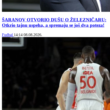
ŠARANOV OTVORIO DUŠU O ŽELEZNIČARU:
Otkrio tajnu uspeha, a spremaju se još dva poteza!
Fudbal
14:14
08.08.2026.