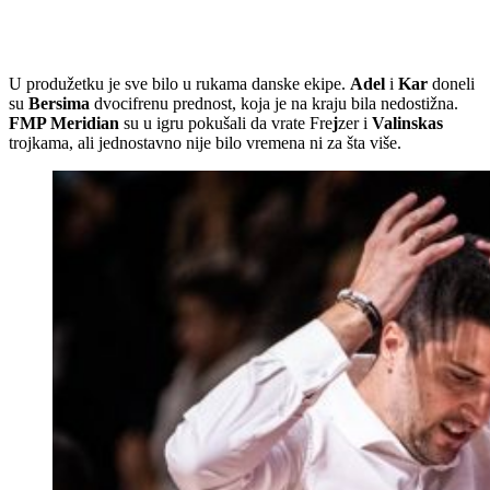
U produžetku je sve bilo u rukama danske ekipe.
Adel
i
Kar
doneli
su
Bersima
dvocifrenu prednost, koja je na kraju bila nedostižna.
FMP Meridian
su u igru pokušali da vrate Fre
j
zer i
Valinskas
trojkama, ali jednostavno nije bilo vremena ni za šta više.