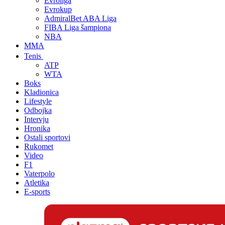
Evroliga
Evrokup
AdmiralBet ABA Liga
FIBA Liga šampiona
NBA
MMA
Tenis
ATP
WTA
Boks
Kladionica
Lifestyle
Odbojka
Intervju
Hronika
Ostali sportovi
Rukomet
Video
F1
Vaterpolo
Atletika
E-sports