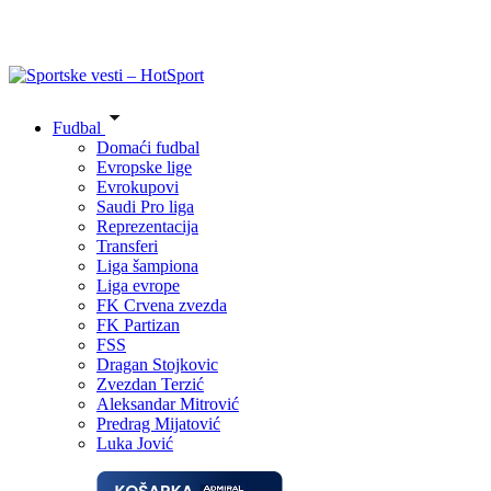
Fudbal
Domaći fudbal
Evropske lige
Evrokupovi
Saudi Pro liga
Reprezentacija
Transferi
Liga šampiona
Liga evrope
FK Crvena zvezda
FK Partizan
FSS
Dragan Stojkovic
Zvezdan Terzić
Aleksandar Mitrović
Predrag Mijatović
Luka Jović