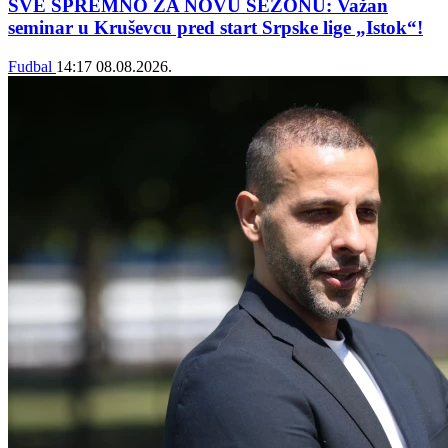
SVE SPREMNO ZA NOVU SEZONU: Važan
seminar u Kruševcu pred start Srpske lige „Istok“!
Fudbal
14:17
08.08.2026.