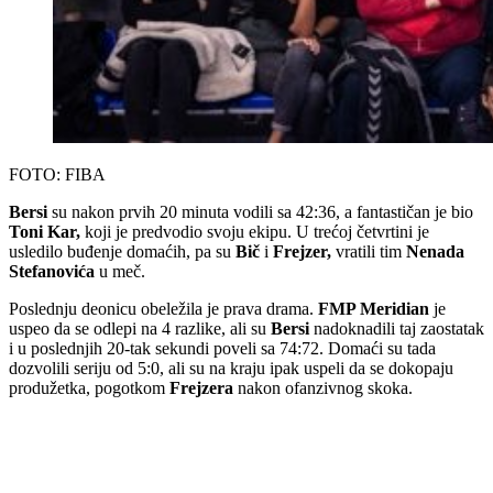
FOTO: FIBA
Bersi
su nakon prvih 20 minuta vodili sa 42:36, a fantastičan je bio
Toni Kar,
koji je predvodio svoju ekipu. U trećoj četvrtini je
usledilo buđenje domaćih, pa su
Bič
i
Frejzer,
vratili tim
Nenada
Stefanovića
u meč.
Poslednju deonicu obeležila je prava drama.
FMP Meridian
je
uspeo da se odlepi na 4 razlike, ali su
Bersi
nadoknadili taj zaostatak
i u poslednjih 20-tak sekundi poveli sa 74:72. Domaći su tada
dozvolili seriju od 5:0, ali su na kraju ipak uspeli da se dokopaju
produžetka, pogotkom
Frejzera
nakon ofanzivnog skoka.