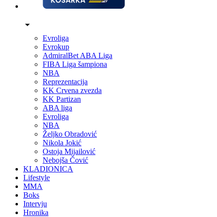
Evroliga
Evrokup
AdmiralBet ABA Liga
FIBA Liga šampiona
NBA
Reprezentacija
KK Crvena zvezda
KK Partizan
ABA liga
Evroliga
NBA
Željko Obradović
Nikola Jokić
Ostoja Mijailović
Nebojša Čović
KLADIONICA
Lifestyle
MMA
Boks
Intervju
Hronika