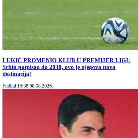
LUKIĆ PROMENIO KLUB U PREMIJER LIGI:
Srbin potpisao do 2030, ovo je njegova nova
destinacija!
Fudbal
15:38
08.08.2026.