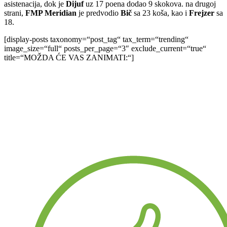
asistenacija, dok je
Dijuf
uz 17 poena dodao 9 skokova. na drugoj
strani,
FMP Meridian
je predvodio
Bič
sa 23 koša, kao i
Frejzer
sa
18.
[display-posts taxonomy=“post_tag“ tax_term=“trending“
image_size=“full“ posts_per_page=“3″ exclude_current=“true“
title=“MOŽDA ĆE VAS ZANIMATI:“]