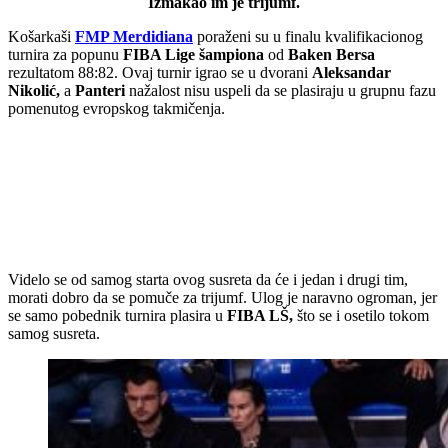
Izmakao im je trijumf.
Košarkaši
FMP Merdidiana
poraženi su u finalu kvalifikacionog
turnira za popunu
FIBA Lige šampiona
od
Baken Bersa
rezultatom 88:82. Ovaj turnir igrao se u dvorani
Aleksandar
Nikolić,
a
Panteri
nažalost nisu uspeli da se plasiraju u grupnu fazu
pomenutog evropskog takmičenja.
Videlo se od samog starta ovog susreta da će i jedan i drugi tim,
morati dobro da se pomuče za trijumf. Ulog je naravno ogroman, jer
se samo pobednik turnira plasira u
FIBA LŠ,
što se i osetilo tokom
samog susreta.