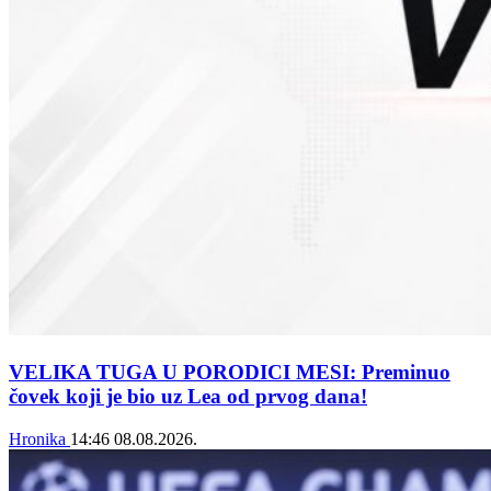
VELIKA TUGA U PORODICI MESI: Preminuo
čovek koji je bio uz Lea od prvog dana!
Hronika
14:46
08.08.2026.