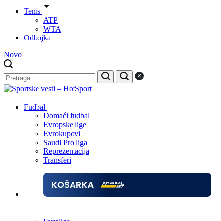
Tenis
ATP
WTA
Odbojka
Novo
Fudbal
Domaći fudbal
Evropske lige
Evrokupovi
Saudi Pro liga
Reprezentacija
Transferi