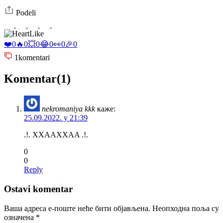
Podeli
Like
❤️
0
🔥
0
💥
0
😂
0
👀
0
🎉
0
1
komentari
Komentar(1)
nekromaniya kkk
каже:
25.09.2022. у 21:39
.!. XXAAXXAA .!.
0
0
Reply
Ostavi komentar
Ваша адреса е-поште неће бити објављена.
Неопходна поља су
означена
*