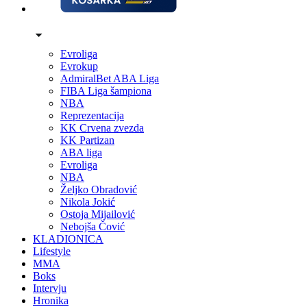
Evroliga
Evrokup
AdmiralBet ABA Liga
FIBA Liga šampiona
NBA
Reprezentacija
KK Crvena zvezda
KK Partizan
ABA liga
Evroliga
NBA
Željko Obradović
Nikola Jokić
Ostoja Mijailović
Nebojša Čović
KLADIONICA
Lifestyle
MMA
Boks
Intervju
Hronika