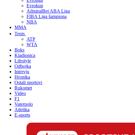
Evroliga
Evrokup
AdmiralBet ABA Liga
FIBA Liga šampiona
NBA
MMA
Tenis
ATP
WTA
Boks
Kladionica
Lifestyle
Odbojka
Intervju
Hronika
Ostali sportovi
Rukomet
Video
F1
Vaterpolo
Atletika
E-sports