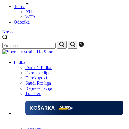
Tenis
ATP
WTA
Odbojka
Novo
Fudbal
Domaći fudbal
Evropske lige
Evrokupovi
Saudi Pro liga
Reprezentacija
Transferi