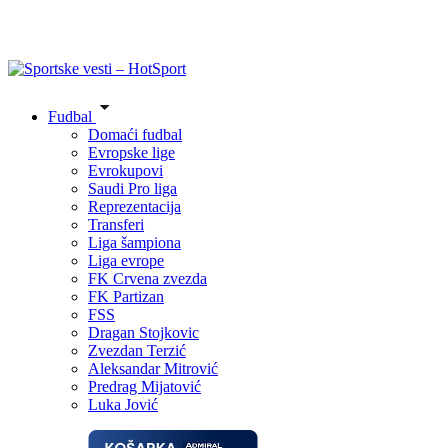
Fudbal
Domaći fudbal
Evropske lige
Evrokupovi
Saudi Pro liga
Reprezentacija
Transferi
Liga šampiona
Liga evrope
FK Crvena zvezda
FK Partizan
FSS
Dragan Stojkovic
Zvezdan Terzić
Aleksandar Mitrović
Predrag Mijatović
Luka Jović