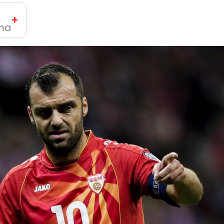
+
ima