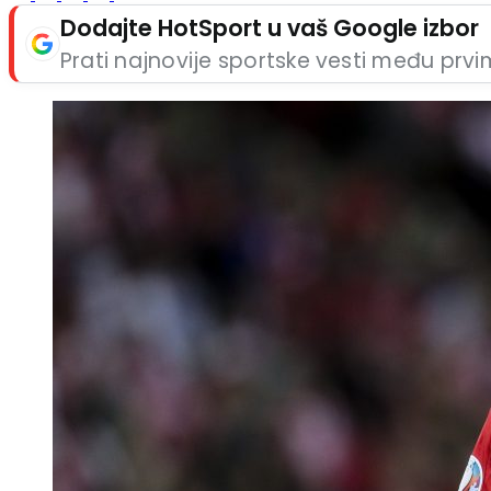
Dodajte HotSport u vaš Google izbor
Prati najnovije sportske vesti među prv