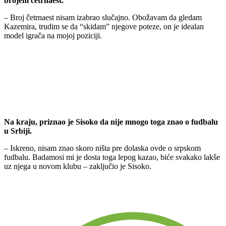
brojem četrnaest.
– Broj četrnaest nisam izabrao slučajno. Obožavam da gledam
Kazemira, trudim se da “skidam” njegove poteze, on je idealan
model igrača na mojoj poziciji.
Na kraju, priznao je Sisoko da nije mnogo toga znao o fudbalu
u Srbiji.
– Iskreno, nisam znao skoro ništa pre dolaska ovde o srpskom
fudbalu. Badamosi mi je dosta toga lepog kazao, biće svakako lakše
uz njega u novom klubu – zaključio je Sisoko.