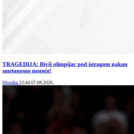
TRAGEDIJA: Bivši olimpijac pod istragom nakon
smrtonosne nesreće!
Hronika
22:44
07.08.2026.