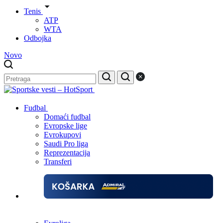
Tenis
ATP
WTA
Odbojka
Novo
Fudbal
Domaći fudbal
Evropske lige
Evrokupovi
Saudi Pro liga
Reprezentacija
Transferi