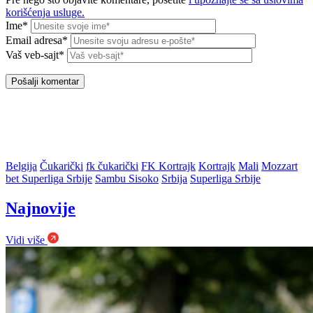
korišćenja usluge.
Ime*
Email adresa*
Vaš veb-sajt*
Belgija
Čukarički
fk čukarički
FK Kortrajk
Kortrajk
Mali
Mozzart
bet Superliga Srbije
Sambu Sisoko
Srbija
Superliga Srbije
Najnovije
Vidi više