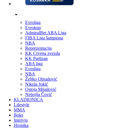
Evroliga
Evrokup
AdmiralBet ABA Liga
FIBA Liga šampiona
NBA
Reprezentacija
KK Crvena zvezda
KK Partizan
ABA liga
Evroliga
NBA
Željko Obradović
Nikola Jokić
Ostoja Mijailović
Nebojša Čović
KLADIONICA
Lifestyle
MMA
Boks
Intervju
Hronika