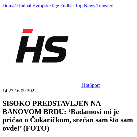
Domaći fudbal
Evropske lige
Fudbal
Top News
Transferi
HotSport
14:23
16.09.2022.
SISOKO PREDSTAVLJEN NA
BANOVOM BRDU: ‘Badamosi mi je
pričao o Čukaričkom, srećan sam što sam
ovde!’ (FOTO)