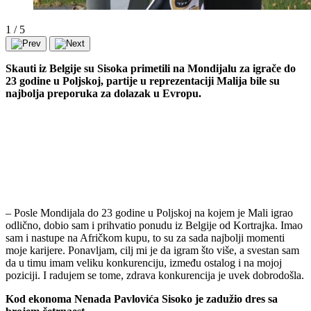
1
/
5
Skauti iz Belgije su Sisoka primetili na Mondijalu za igrače do
23 godine u Poljskoj, partije u reprezentaciji Malija bile su
najbolja preporuka za dolazak u Evropu.
– Posle Mondijala do 23 godine u Poljskoj na kojem je Mali igrao
odlično, dobio sam i prihvatio ponudu iz Belgije od Kortrajka. Imao
sam i nastupe na Afričkom kupu, to su za sada najbolji momenti
moje karijere. Ponavljam, cilj mi je da igram što više, a svestan sam
da u timu imam veliku konkurenciju, između ostalog i na mojoj
poziciji. I radujem se tome, zdrava konkurencija je uvek dobrodošla.
Kod ekonoma Nenada Pavlovića Sisoko je zadužio dres sa