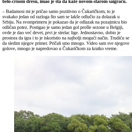
belo-crnom dresu, imao je šta da kaže novom-starom saigraču.
– Badamosi mi je pričao samo pozitivno o Čukaričkom, to je
svakako jedan od razloga što sam se lakše odlučio za dolazak u
Srbiju. Na svomprimeru je pokazao da je odlazak na pozajmicu bio
odličan potez. Postigao je samo jedan gol prošle sezone u Belgiji,
ovde je dao već devet, prvi je strelac lige. Jednostavno, dobio je
prostora da igra i to je iskoristio na najbolji mogući način. Trudiću se
da sledim njegov primer. Pričali smo mnogo. Video sam sve njegove
golove, mnogo je napredovao u Čukaričkom za kratko vreme.