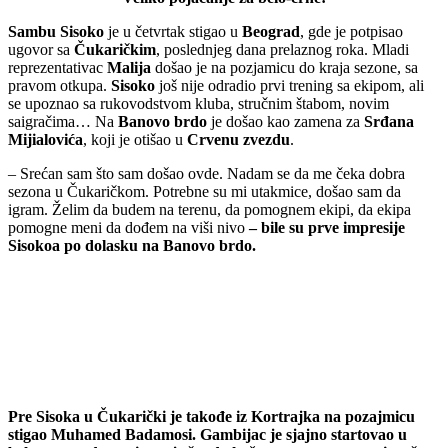
Sambu Sisoko
je u četvrtak stigao u
Beograd
, gde je potpisao
ugovor sa
Čukaričkim
, poslednjeg dana prelaznog roka. Mladi
reprezentativac
Malija
došao je na pozjamicu do kraja sezone, sa
pravom otkupa.
Sisoko
još nije odradio prvi trening sa ekipom, ali
se upoznao sa rukovodstvom kluba, stručnim štabom, novim
saigračima… Na
Banovo brdo
je došao kao zamena za
Srđana
Mijialovića
, koji je otišao u
Crvenu zvezdu
.
– Srećan sam što sam došao ovde. Nadam se da me čeka dobra
sezona u Čukaričkom. Potrebne su mi utakmice, došao sam da
igram. Želim da budem na terenu, da pomognem ekipi, da ekipa
pomogne meni da dođem na viši nivo
– bile su prve impresije
Sisokoa po dolasku na Banovo brdo.
Pre Sisoka u Čukarički je takođe iz Kortrajka na pozajmicu
stigao Muhamed Badamosi. Gambijac je sjajno startovao u