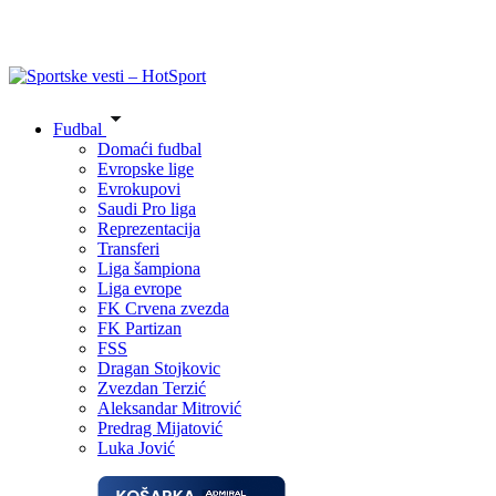
Fudbal
Domaći fudbal
Evropske lige
Evrokupovi
Saudi Pro liga
Reprezentacija
Transferi
Liga šampiona
Liga evrope
FK Crvena zvezda
FK Partizan
FSS
Dragan Stojkovic
Zvezdan Terzić
Aleksandar Mitrović
Predrag Mijatović
Luka Jović