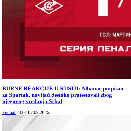
BURNE REAKCIJE U RUSIJI: Albanac potpisao
za Spartak, navijači žestoko protestovali zbog
njegovog vređanja Srba!
Fudbal
23:01
07.08.2026.