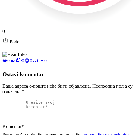
0
Podeli
Like
❤️
0
🔥
0
💥
0
😂
0
👀
0
🎉
0
Ostavi komentar
Ваша адреса е-поште неће бити објављена.
Неопходна поља су
означена
*
Komentar*
Pre nego što objavite komentare, posetite
i upoznajte se sa uslovima