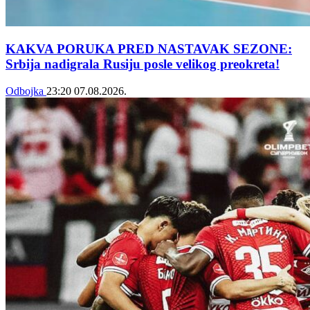
KAKVA PORUKA PRED NASTAVAK SEZONE:
Srbija nadigrala Rusiju posle velikog preokreta!
Odbojka
23:20
07.08.2026.