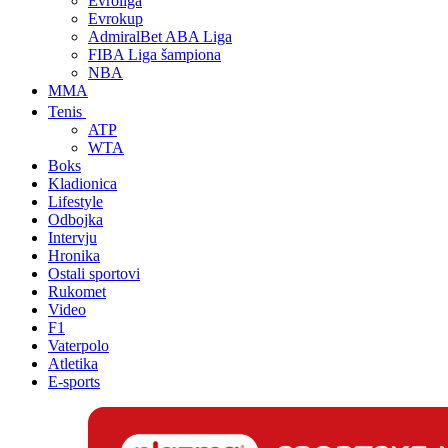
Evroliga
Evrokup
AdmiralBet ABA Liga
FIBA Liga šampiona
NBA
MMA
Tenis
ATP
WTA
Boks
Kladionica
Lifestyle
Odbojka
Intervju
Hronika
Ostali sportovi
Rukomet
Video
F1
Vaterpolo
Atletika
E-sports