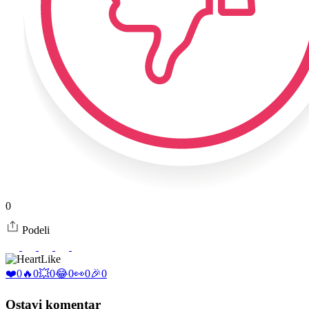
0
Podeli
Like
❤️
0
🔥
0
💥
0
😂
0
👀
0
🎉
0
Ostavi komentar