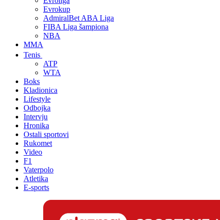
Evroliga
Evrokup
AdmiralBet ABA Liga
FIBA Liga šampiona
NBA
MMA
Tenis
ATP
WTA
Boks
Kladionica
Lifestyle
Odbojka
Intervju
Hronika
Ostali sportovi
Rukomet
Video
F1
Vaterpolo
Atletika
E-sports