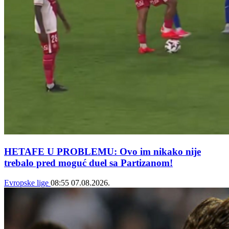
HETAFE U PROBLEMU: Ovo im nikako nije
trebalo pred moguć duel sa Partizanom!
Evropske lige
08:55
07.08.2026.