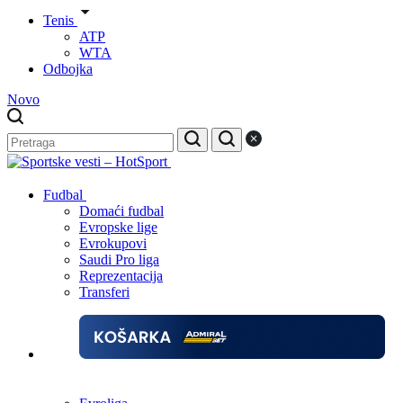
Tenis
ATP
WTA
Odbojka
Novo
Fudbal
Domaći fudbal
Evropske lige
Evrokupovi
Saudi Pro liga
Reprezentacija
Transferi