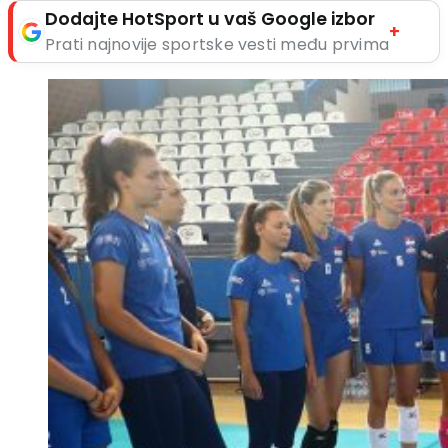
Dodajte HotSport u vaš Google izbor
+
Prati najnovije sportske vesti među prvima