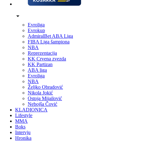
Evroliga
Evrokup
AdmiralBet ABA Liga
FIBA Liga šampiona
NBA
Reprezentacija
KK Crvena zvezda
KK Partizan
ABA liga
Evroliga
NBA
Željko Obradović
Nikola Jokić
Ostoja Mijailović
Nebojša Čović
KLADIONICA
Lifestyle
MMA
Boks
Intervju
Hronika