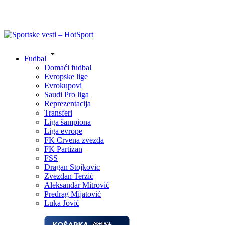
Fudbal
Domaći fudbal
Evropske lige
Evrokupovi
Saudi Pro liga
Reprezentacija
Transferi
Liga šampiona
Liga evrope
FK Crvena zvezda
FK Partizan
FSS
Dragan Stojkovic
Zvezdan Terzić
Aleksandar Mitrović
Predrag Mijatović
Luka Jović