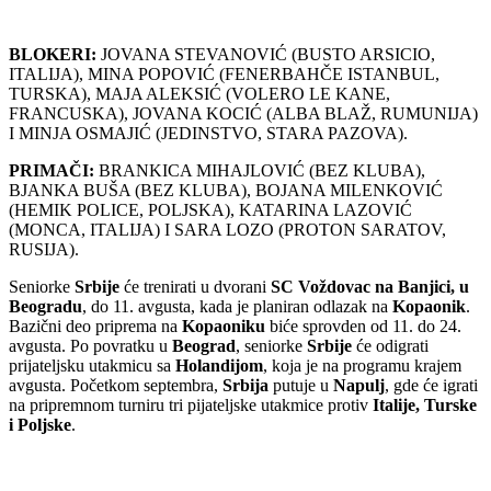
BLOKERI:
JOVANA STEVANOVIĆ (BUSTO ARSICIO,
ITALIJA), MINA POPOVIĆ (FENERBAHČE ISTANBUL,
TURSKA), MAJA ALEKSIĆ (VOLERO LE KANE,
FRANCUSKA), JOVANA KOCIĆ (ALBA BLAŽ, RUMUNIJA)
I MINJA OSMAJIĆ (JEDINSTVO, STARA PAZOVA).
PRIMAČI:
BRANKICA MIHAJLOVIĆ (BEZ KLUBA),
BJANKA BUŠA (BEZ KLUBA), BOJANA MILENKOVIĆ
(HEMIK POLICE, POLJSKA), KATARINA LAZOVIĆ
(MONCA, ITALIJA) I SARA LOZO (PROTON SARATOV,
RUSIJA).
Seniorke
Srbije
će trenirati u dvorani
SC Voždovac na Banjici, u
Beogradu
, do 11. avgusta, kada je planiran odlazak na
Kopaonik
.
Bazični deo priprema na
Kopaoniku
biće sprovden od 11. do 24.
avgusta. Po povratku u
Beograd
, seniorke
Srbije
će odigrati
prijateljsku utakmicu sa
Holandijom
, koja je na programu krajem
avgusta. Početkom septembra,
Srbija
putuje u
Napulj
, gde će igrati
na pripremnom turniru tri pijateljske utakmice protiv
Italije, Turske
i Poljske
.