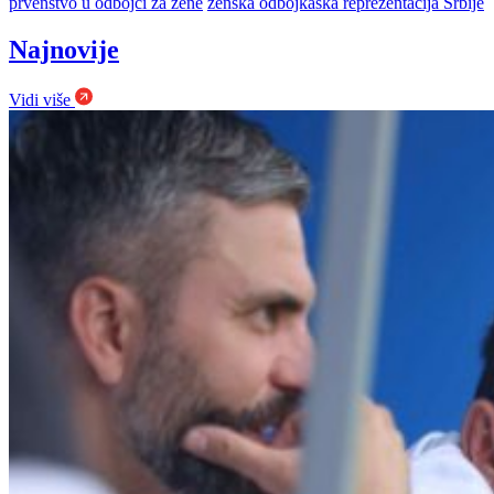
prvenstvo u odbojci za žene
ženska odbojkaška reprezentacija Srbije
Najnovije
Vidi više