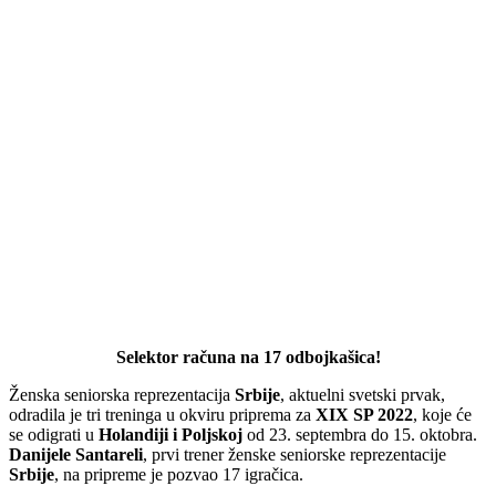
Selektor računa na 17 odbojkašica!
Ženska seniorska reprezentacija
Srbije
, aktuelni svetski prvak,
odradila je tri treninga u okviru priprema za
XIX SP 2022
, koje će
se odigrati u
Holandiji i Poljskoj
od 23. septembra do 15. oktobra.
Danijele Santareli
, prvi trener ženske seniorske reprezentacije
Srbije
, na pripreme je pozvao 17 igračica.