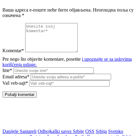
Ваша адреса е-поште неће бити објављена.
Неопходна поља су
означена
*
Komentar*
Pre nego što objavite komentare, posetite
i upoznajte se sa uslovima
korišćenja usluge.
Ime*
Email adresa*
Vaš veb-sajt*
Danijele Santareli
Odbojkaški savez Srbije
OSS
Srbija
Svetsko