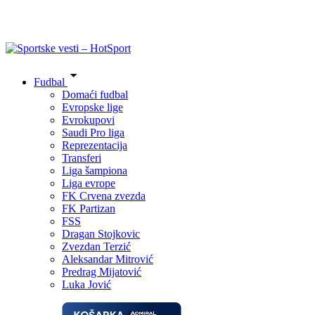
Fudbal
Domaći fudbal
Evropske lige
Evrokupovi
Saudi Pro liga
Reprezentacija
Transferi
Liga šampiona
Liga evrope
FK Crvena zvezda
FK Partizan
FSS
Dragan Stojkovic
Zvezdan Terzić
Aleksandar Mitrović
Predrag Mijatović
Luka Jović