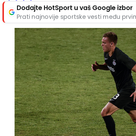
Dodajte HotSport u vaš Google izbor
Prati najnovije sportske vesti među prv