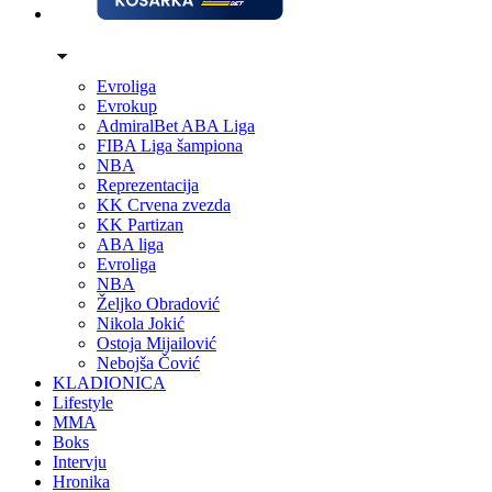
Evroliga
Evrokup
AdmiralBet ABA Liga
FIBA Liga šampiona
NBA
Reprezentacija
KK Crvena zvezda
KK Partizan
ABA liga
Evroliga
NBA
Željko Obradović
Nikola Jokić
Ostoja Mijailović
Nebojša Čović
KLADIONICA
Lifestyle
MMA
Boks
Intervju
Hronika