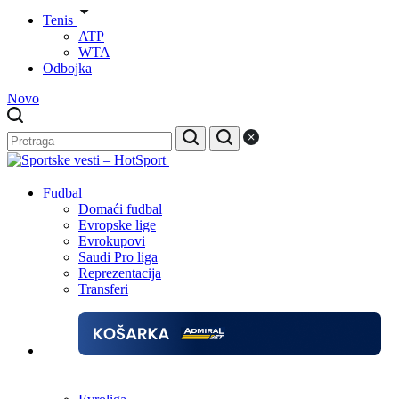
Tenis
ATP
WTA
Odbojka
Novo
Fudbal
Domaći fudbal
Evropske lige
Evrokupovi
Saudi Pro liga
Reprezentacija
Transferi