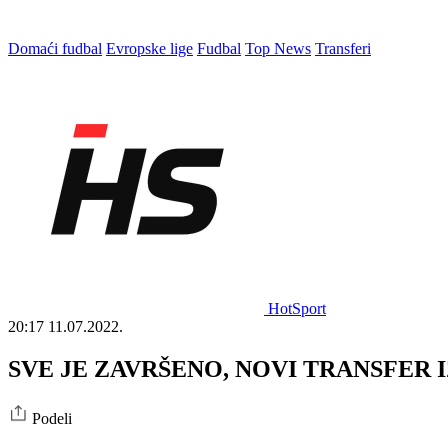
Domaći fudbal
Evropske lige
Fudbal
Top News
Transferi
HotSport
20:17
11.07.2022.
SVE JE ZAVRŠENO, NOVI TRANSFER IZ 
Podeli