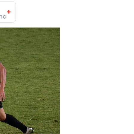
+
ima