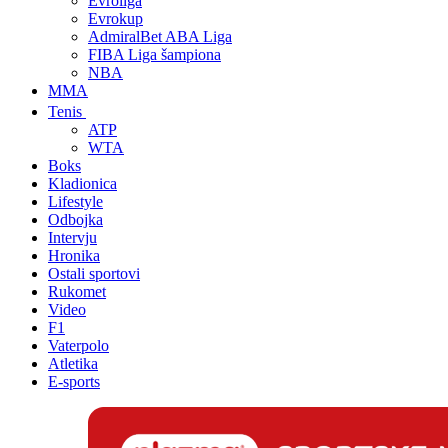
Evroliga
Evrokup
AdmiralBet ABA Liga
FIBA Liga šampiona
NBA
MMA
Tenis
ATP
WTA
Boks
Kladionica
Lifestyle
Odbojka
Intervju
Hronika
Ostali sportovi
Rukomet
Video
F1
Vaterpolo
Atletika
E-sports