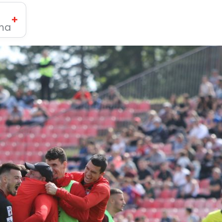
+
ima