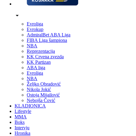
Evroliga
Evrokup
AdmiralBet ABA Liga
FIBA Liga šampiona
NBA
Reprezentacija
KK Crvena zvezda
KK Partizan
ABA liga
Evroliga
NBA
Željko Obradović
Nikola Jokić
Ostoja Mijailović
Nebojša Čović
KLADIONICA
Lifestyle
MMA
Boks
Intervju
Hronika