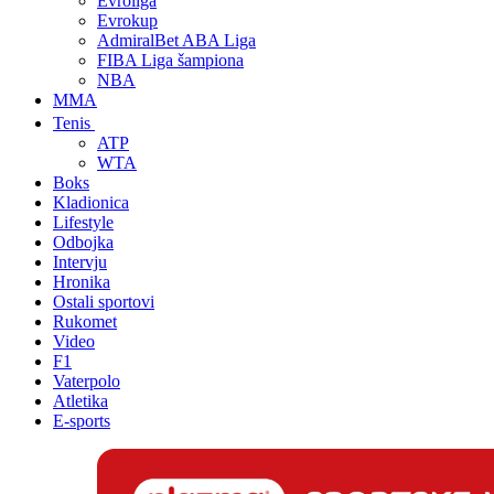
Evroliga
Evrokup
AdmiralBet ABA Liga
FIBA Liga šampiona
NBA
MMA
Tenis
ATP
WTA
Boks
Kladionica
Lifestyle
Odbojka
Intervju
Hronika
Ostali sportovi
Rukomet
Video
F1
Vaterpolo
Atletika
E-sports