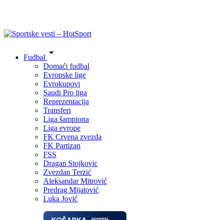
Fudbal
Domaći fudbal
Evropske lige
Evrokupovi
Saudi Pro liga
Reprezentacija
Transferi
Liga šampiona
Liga evrope
FK Crvena zvezda
FK Partizan
FSS
Dragan Stojkovic
Zvezdan Terzić
Aleksandar Mitrović
Predrag Mijatović
Luka Jović