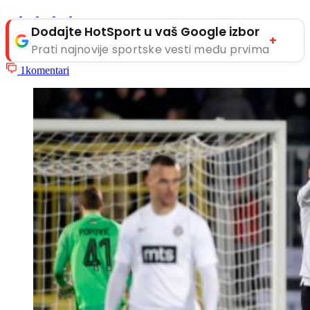
Dodajte HotSport u vaš Google izbor
+
Prati najnovije sportske vesti među prvima
1
komentari