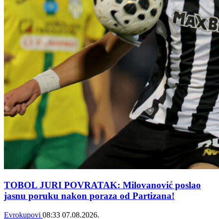
TOBOL JURI POVRATAK: Milovanović poslao
jasnu poruku nakon poraza od Partizana!
Evrokupovi
08:33
07.08.2026.