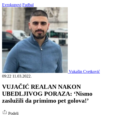
Evrokupovi
Fudbal
Vukašin Cvetković
09:22
11.03.2022.
VUJAČIĆ REALAN NAKON
UBEDLJIVOG PORAZA: ‘Nismo
zaslužili da primimo pet golova!’
Podeli