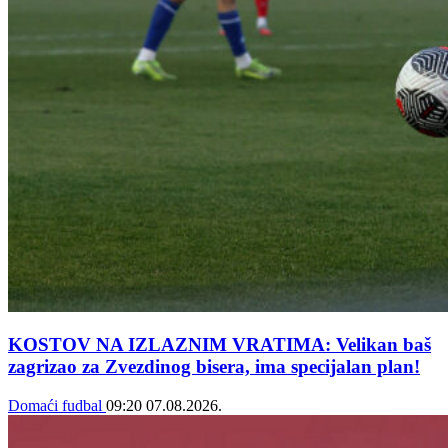
KOSTOV NA IZLAZNIM VRATIMA: Velikan baš
zagrizao za Zvezdinog bisera, ima specijalan plan!
Domaći fudbal
09:20
07.08.2026.