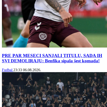
PRE PAR MESECI SANJALI TITULU, SADA IH
SVI DEMOLIRAJU: Benfika sipala šest komada!
Fudbal
23:33
06.08.2026.