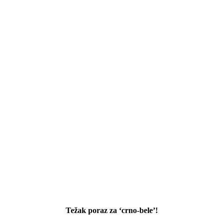
Težak poraz za ‘crno-bele’!