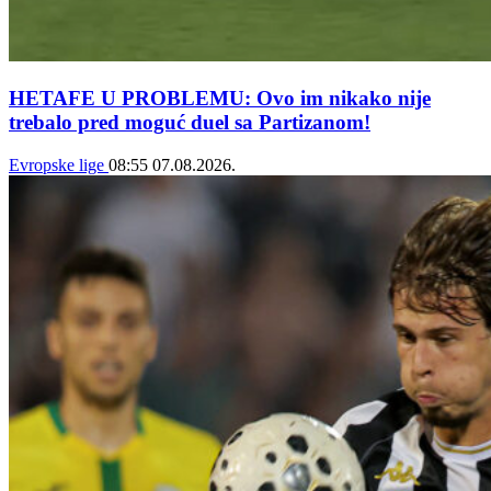
HETAFE U PROBLEMU: Ovo im nikako nije
trebalo pred moguć duel sa Partizanom!
Evropske lige
08:55
07.08.2026.