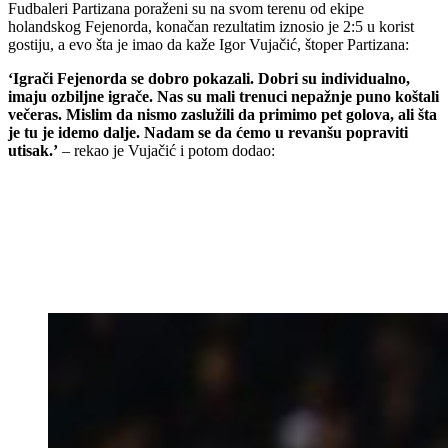
Fudbaleri Partizana poraženi su na svom terenu od ekipe
holandskog Fejenorda, konačan rezultatim iznosio je 2:5 u korist
gostiju, a evo šta je imao da kaže Igor Vujačić, štoper Partizana:
‘Igrači Fejenorda se dobro pokazali. Dobri su individualno,
imaju ozbiljne igrače. Nas su mali trenuci nepažnje puno koštali
večeras. Mislim da nismo zaslužili da primimo pet golova, ali šta
je tu je idemo dalje. Nadam se da ćemo u revanšu popraviti
utisak.’
– rekao je Vujačić i potom dodao: