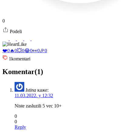
0
Podeli
Like
❤️
0
🔥
0
💥
0
😂
0
👀
0
🎉
0
1
komentari
Komentar(1)
Istina
каже:
11.03.2022. у 12:32
Niste zasluzili 5 vec 10+
0
0
Reply