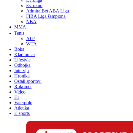
Evroliga
Evrokup
AdmiralBet ABA Liga
FIBA Liga šampiona
NBA
MMA
Tenis
ATP
WTA
Boks
Kladionica
Lifestyle
Odbojka
Intervju
Hronika
Ostali sportovi
Rukomet
Video
F1
Vaterpolo
Atletika
E-sports