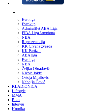
Evroliga
Evrokup
AdmiralBet ABA Liga
FIBA Liga šampiona
NBA
Reprezentacija
KK Crvena zvezda
KK Partizan
ABA liga
Evroliga
NBA
Željko Obradović
Nikola Jokić
Ostoja Mijailović
Nebojša Čović
KLADIONICA
Lifestyle
MMA
Boks
Intervju
Hronika