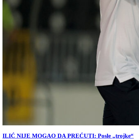
ILIĆ NIJE MOGAO DA PREĆUTI: Posle „trojke“