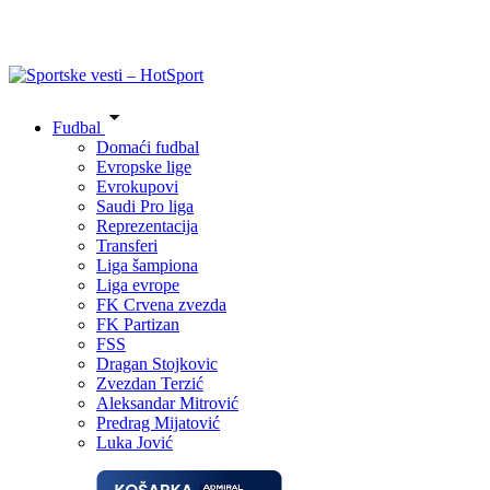
Fudbal
Domaći fudbal
Evropske lige
Evrokupovi
Saudi Pro liga
Reprezentacija
Transferi
Liga šampiona
Liga evrope
FK Crvena zvezda
FK Partizan
FSS
Dragan Stojkovic
Zvezdan Terzić
Aleksandar Mitrović
Predrag Mijatović
Luka Jović