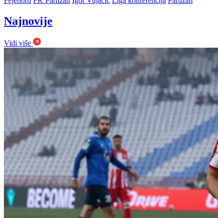
Fejenord
FK Partizan
Igor Vujačić
Liga konferencija
Partizan
Najnovije
Vidi više