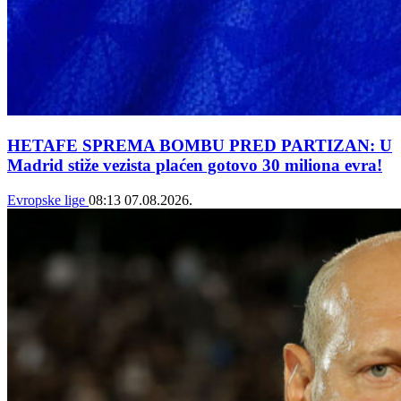
HETAFE SPREMA BOMBU PRED PARTIZAN: U
Madrid stiže vezista plaćen gotovo 30 miliona evra!
Evropske lige
08:13
07.08.2026.