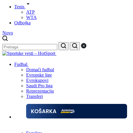
Tenis
ATP
WTA
Odbojka
Novo
Fudbal
Domaći fudbal
Evropske lige
Evrokupovi
Saudi Pro liga
Reprezentacija
Transferi