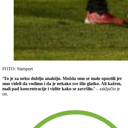
FOTO: Starsport
‘To je za neku dublju analziju. Možda smo se malo opustili jer
smo videli da vodimo i da je nekako sve išlo glatko. Ali kažem,
mali pad koncentracije i vidite kako se završilo.’
– zaključio je
on.